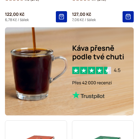
Kaffekapslen kávové kapsle pro Dolce Gusto
122,00 Kč
127,00 Kč
Starbucks® Grande kávové kapsle pro Dolce Gusto
6,78 Kč
/ šálek
7,06 Kč
/ šálek