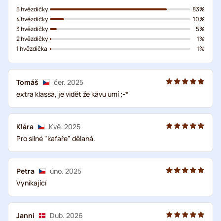
5 hvězdičky
83%
4 hvězdičky
10%
3 hvězdičky
5%
2 hvězdičky
1%
1 hvězdička
1%
Tomáš
čer. 2025
extra klassa, je vidět že kávu umí ;-*
Klára
Kvě. 2025
Pro silné "kafaře" dělaná.
Petra
úno. 2025
Vynikající
Janni
Dub. 2026