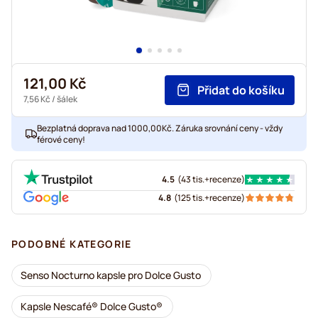
121,00 Kč
Přidat do košíku
7,56 Kč
/ šálek
Bezplatná doprava nad 1000,00Kč. Záruka srovnání ceny - vždy
férové ceny!
4.5
(
43 tis.+
recenze
)
4.8
(
125 tis.+
recenze
)
PODOBNÉ KATEGORIE
Senso Nocturno kapsle pro Dolce Gusto
Kapsle Nescafé® Dolce Gusto®