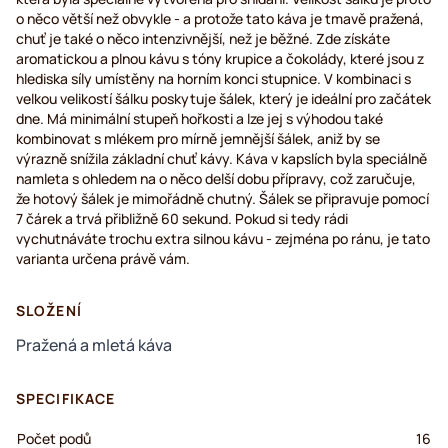
o něco větší než obvykle - a protože tato káva je tmavě pražená,
chuť je také o něco intenzivnější, než je běžné. Zde získáte
aromatickou a plnou kávu s tóny krupice a čokolády, které jsou z
hlediska síly umístěny na horním konci stupnice. V kombinaci s
velkou velikostí šálku poskytuje šálek, který je ideální pro začátek
dne. Má minimální stupeň hořkosti a lze jej s výhodou také
kombinovat s mlékem pro mírně jemnější šálek, aniž by se
výrazně snížila základní chuť kávy. Káva v kapslích byla speciálně
namleta s ohledem na o něco delší dobu přípravy, což zaručuje,
že hotový šálek je mimořádně chutný. Šálek se připravuje pomocí
7 čárek a trvá přibližně 60 sekund. Pokud si tedy rádi
vychutnáváte trochu extra silnou kávu - zejména po ránu, je tato
varianta určena právě vám.
SLOŽENÍ
Pražená a mletá káva
SPECIFIKACE
Počet podů
16