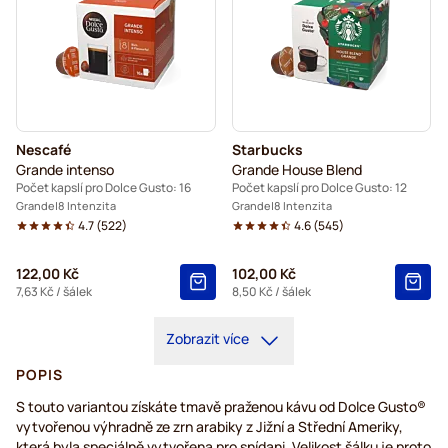
Nescafé
Starbucks
Grande intenso
Grande House Blend
Počet kapslí pro Dolce Gusto: 16
Počet kapslí pro Dolce Gusto: 12
Grande
8 Intenzita
Grande
8 Intenzita
4.7
(
522
)
4.6
(
545
)
122,00 Kč
102,00 Kč
7,63 Kč
/ šálek
8,50 Kč
/ šálek
Zobrazit více
POPIS
S touto variantou získáte tmavě praženou kávu od Dolce Gusto®
vytvořenou výhradně ze zrn arabiky z Jižní a Střední Ameriky,
která byla speciálně vytvořena pro snídani. Velikost šálku je proto