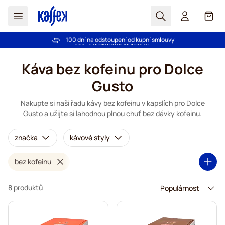
Hledat
Košík
100 dní na odstoupení od kupní smlouvy
Bezplatná doprava nad 1000,00Kč
Přejít na obsah
Káva bez kofeinu pro Dolce
Gusto
Nakupte si naši řadu kávy bez kofeinu v kapslích pro Dolce
Gusto a užijte si lahodnou plnou chuť bez dávky kofeinu.
značka
kávové styly
bez kofeinu
8 produktů