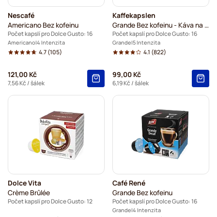
Nescafé
Kaffekapslen
Americano Bez kofeinu
Grande Bez kofeinu - Káva na každý den
Počet kapslí pro Dolce Gusto: 16
Počet kapslí pro Dolce Gusto: 16
Americano
4 Intenzita
Grande
5 Intenzita
4.7
(105)
4.1
(822)
121,00 Kč
99,00 Kč
7,56 Kč
/ šálek
6,19 Kč
/ šálek
Dolce Vita
Café René
Crème Brûlée
Grande Bez kofeinu
Počet kapslí pro Dolce Gusto: 12
Počet kapslí pro Dolce Gusto: 16
Grande
4 Intenzita