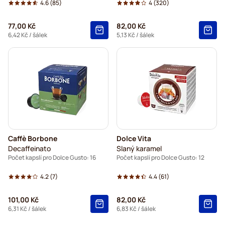
4.6
(85)
4
(320)
77,00 Kč
82,00 Kč
6,42 Kč
/ šálek
5,13 Kč
/ šálek
Caffè Borbone
Dolce Vita
Decaffeinato
Slaný karamel
Počet kapslí pro Dolce Gusto: 16
Počet kapslí pro Dolce Gusto: 12
4.2
(7)
4.4
(61)
101,00 Kč
82,00 Kč
6,31 Kč
/ šálek
6,83 Kč
/ šálek