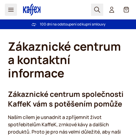
Hledat
Košík
100 dní na odstoupení od kupní smlouvy
Bezplatná doprava nad 1000,00Kč
Přejít na obsah
Zákaznické centrum
a kontaktní
informace
Zákaznické centrum společnosti
KaffeK vám s potěšením pomůže
Naším cílem je usnadnit a zpříjemnit život
spotřebitelům KaffeK, zrnkové kávy a dalších
produktů. Proto je pro nás velmi důležité, aby naši