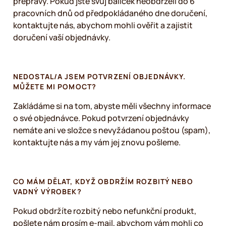
přepravy. Pokud jste svůj balíček neobdrželi do 6
pracovních dnů od předpokládaného dne doručení,
kontaktujte nás, abychom mohli ověřit a zajistit
doručení vaší objednávky.
NEDOSTAL/A JSEM POTVRZENÍ OBJEDNÁVKY.
MŮŽETE MI POMOCT?
Zakládáme si na tom, abyste měli všechny informace
o své objednávce. Pokud potvrzení objednávky
nemáte ani ve složce s nevyžádanou poštou (spam),
kontaktujte nás a my vám jej znovu pošleme.
CO MÁM DĚLAT, KDYŽ OBDRŽÍM ROZBITÝ NEBO
VADNÝ VÝROBEK?
Pokud obdržíte rozbitý nebo nefunkční produkt,
pošlete nám prosím e-mail, abychom vám mohli co