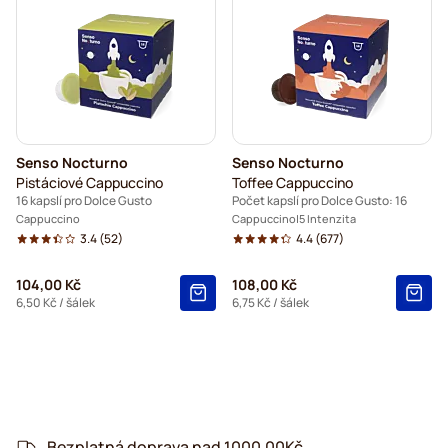
Senso Nocturno
Senso Nocturno
Pistáciové Cappuccino
Toffee Cappuccino
16 kapslí pro Dolce Gusto
Počet kapslí pro Dolce Gusto: 16
Cappuccino
Cappuccino
5 Intenzita
3.4
(52)
4.4
(677)
104,00 Kč
108,00 Kč
6,50 Kč
/ šálek
6,75 Kč
/ šálek
Bezplatná doprava nad 1000,00Kč