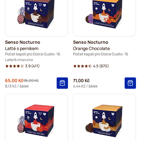
Senso Nocturno
Senso Nocturno
Latté s perníkem
Orange Chocolate
Počet kapslí pro Dolce Gusto: 16
Počet kapslí pro Dolce Gusto: 16
Latte
6 Intenzita
3.9
(411)
4.5
(670)
Akční cena
65,00 Kč
71,00 Kč
95,00 Kč
Běžná cena
8,13 Kč
/ šálek
4,44 Kč
/ šálek