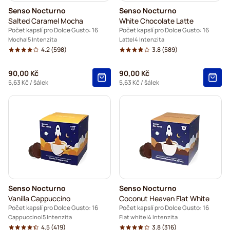
Senso Nocturno
Senso Nocturno
Salted Caramel Mocha
White Chocolate Latte
Počet kapslí pro Dolce Gusto: 16
Počet kapslí pro Dolce Gusto: 16
Mocha
5 Intenzita
Latte
4 Intenzita
4.2
(598)
3.8
(589)
90,00 Kč
90,00 Kč
5,63 Kč
/ šálek
5,63 Kč
/ šálek
Senso Nocturno
Senso Nocturno
Vanilla Cappuccino
Coconut Heaven Flat White
Počet kapslí pro Dolce Gusto: 16
Počet kapslí pro Dolce Gusto: 16
Cappuccino
5 Intenzita
Flat white
4 Intenzita
4.5
(419)
3.8
(316)