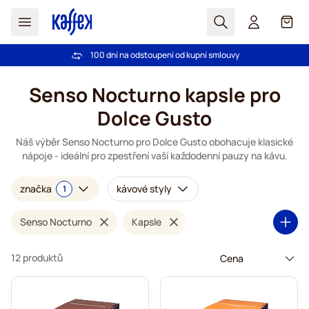
Hledat
Košík
100 dní na odstoupení od kupní smlouvy
Bezplatná doprava nad 1000,00Kč
Přejít na obsah
Senso Nocturno kapsle pro
Dolce Gusto
Náš výběr Senso Nocturno pro Dolce Gusto obohacuje klasické
nápoje - ideální pro zpestření vaší každodenní pauzy na kávu.
značka
kávové styly
1
Senso Nocturno
Kapsle
12 produktů