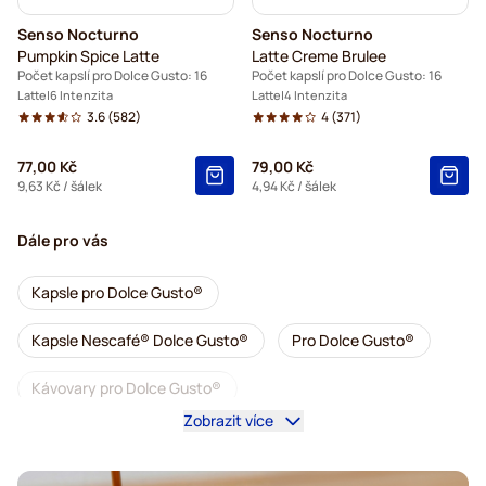
Senso Nocturno
Senso Nocturno
Pumpkin Spice Latte
Latte Creme Brulee
Počet kapslí pro Dolce Gusto: 16
Počet kapslí pro Dolce Gusto: 16
Latte
6 Intenzita
Latte
4 Intenzita
3.6
(582)
4
(371)
77,00 Kč
79,00 Kč
9,63 Kč
/ šálek
4,94 Kč
/ šálek
Dále pro vás
Kapsle pro Dolce Gusto®
Kapsle Nescafé® Dolce Gusto®
Pro Dolce Gusto®
Kávovary pro Dolce Gusto®
Zobrazit více
Příslušenství pro Dolce Gusto®
Káva bez kofeinu pro Dolce Gusto