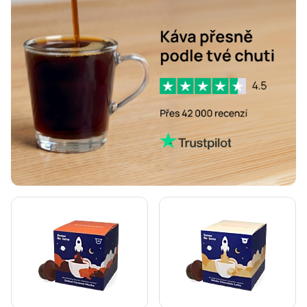
Odvápnění a údržba pro Dolce Gusto
Segafredo kávové kapsle pro Dolce Gusto
Café René kávové kapsle pro Dolce Gusto
Caffè Borbone pro Dolce Gusto
Dolce Vita kapsle pro Dolce Gusto
Gimoka kapsle pro Dolce Gusto
Starbucks® kapsle pro Dolce Gusto
Kaffekapslen kávové kapsle pro Dolce Gusto
Starbucks® Grande kávové kapsle pro Dolce Gusto