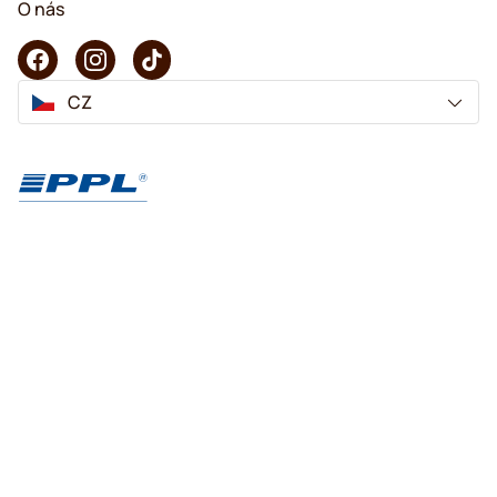
O nás
CZ
Copyright © 2026 KaffeK. Všechna práva vyhrazena.