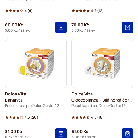
4
(6)
4.9
(12)
60,00 Kč
70,00 Kč
5,00 Kč
/ šálek
5,83 Kč
/ šálek
Dolce Vita
Dolce Vita
Bananita
Cioccobianca - Bílá horká čokoláda
Počet kapslí pro Dolce Gusto: 12
Počet kapslí pro Dolce Gusto: 12
4.3
(20)
4.5
(18)
81,00 Kč
61,00 Kč
6,75 Kč
/ šálek
5,08 Kč
/ šálek