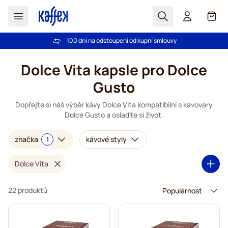
Hledat
Košík
100 dní na odstoupení od kupní smlouvy
Bezplatná doprava nad 1000,00Kč
Přejít na obsah
Dolce Vita kapsle pro Dolce
Gusto
Dopřejte si náš výběr kávy Dolce Vita kompatibilní s kávovary
Dolce Gusto a oslaďte si život.
značka
kávové styly
1
Dolce Vita
22 produktů