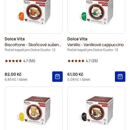
Dolce Vita
Dolce Vita
Biscottone - Skořicové sušenky
Vanillio - Vanilkové cappuccino
Počet kapslí pro Dolce Gusto: 12
Počet kapslí pro Dolce Gusto: 12
4.7
(55)
4.7
(33)
82,00 Kč
61,00 Kč
6,83 Kč
/ šálek
5,08 Kč
/ šálek