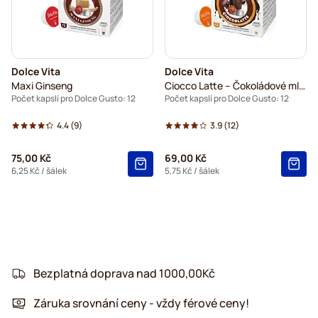
Dolce Vita
Dolce Vita
Maxi Ginseng
Ciocco Latte – Čokoládové mléko
Počet kapslí pro Dolce Gusto: 12
Počet kapslí pro Dolce Gusto: 12
4.4
(9)
3.9
(12)
75,00 Kč
69,00 Kč
6,25 Kč
/ šálek
5,75 Kč
/ šálek
Bezplatná doprava nad 1000,00Kč
Záruka srovnání ceny - vždy férové ceny!