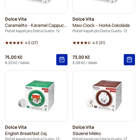
Dolce Vita
Dolce Vita
Caramelito - Karamel Cappuccino
Maxi Ciock – Horká čokoláda
Počet kapslí pro Dolce Gusto: 12
Počet kapslí pro Dolce Gusto: 12
4.5
(27)
4.5
(21)
75,00 Kč
73,00 Kč
6,25 Kč
/ šálek
6,08 Kč
/ šálek
Dolce Vita
Dolce Vita
English Breakfast čaj
Slazené Mléko
Počet kapslí pro Dolce Gusto: 12
Počet kapslí pro Dolce Gusto: 12