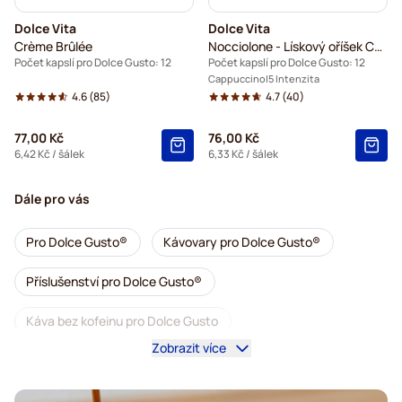
Dolce Vita
Dolce Vita
Crème Brûlée
Nocciolone - Lískový oříšek Cappuccino
Počet kapslí pro Dolce Gusto: 12
Počet kapslí pro Dolce Gusto: 12
Cappuccino
5 Intenzita
4.6
(85)
4.7
(40)
77,00 Kč
76,00 Kč
6,42 Kč
/ šálek
6,33 Kč
/ šálek
Dále pro vás
Pro Dolce Gusto®
Kávovary pro Dolce Gusto®
Příslušenství pro Dolce Gusto®
Káva bez kofeinu pro Dolce Gusto
Zobrazit více
Odvápnění a údržba pro Dolce Gusto
Segafredo kávové kapsle pro Dolce Gusto