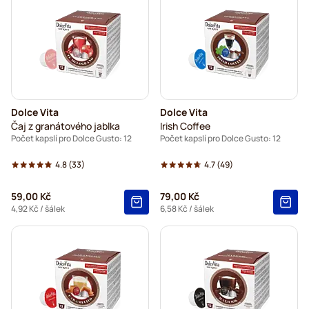
Dolce Vita
Dolce Vita
Čaj z granátového jablka
Irish Coffee
Počet kapslí pro Dolce Gusto: 12
Počet kapslí pro Dolce Gusto: 12
4.8
(33)
4.7
(49)
59,00 Kč
79,00 Kč
4,92 Kč
/ šálek
6,58 Kč
/ šálek