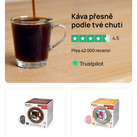
Café René kávové kapsle pro Dolce Gusto
Caffè Borbone pro Dolce Gusto
Kapsle pro Dolce Gusto®
Gimoka kapsle pro Dolce Gusto
Kapsle Nescafé® Dolce Gusto®
Starbucks® kapsle pro Dolce Gusto
Senso Nocturno kapsle pro Dolce Gusto
Kaffekapslen kávové kapsle pro Dolce Gusto
Starbucks® Grande kávové kapsle pro Dolce Gusto