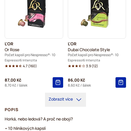
L'OR
L'OR
Or Rose
Dubai Chocolate Style
Počet kapslí pro Nespresso®: 10
Počet kapslí pro Nespresso®: 10
Espresso
6 Intenzita
Espresso
6 Intenzita
4.7
(
160
)
3.9
(
12
)
87,00 Kč
86,00 Kč
8,70 Kč
/ šálek
8,60 Kč
/ šálek
Zobrazit více
POPIS
Horká, nebo ledová? A proč ne obojí?
• 10 hliníkových kapslí