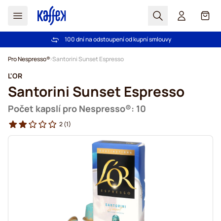
Hledat
Košík
100 dní na odstoupení od kupní smlouvy
Bezplatná doprava nad 1000,00Kč
Přejít na obsah
Pro Nespresso®
Santorini Sunset Espresso
L'OR
Santorini Sunset Espresso
Počet kapslí pro Nespresso®: 10
2
(1)