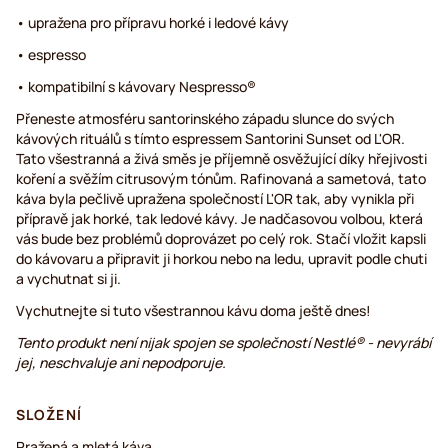
• upražena pro přípravu horké i ledové kávy
• espresso
• kompatibilní s kávovary Nespresso®
Přeneste atmosféru santorinského západu slunce do svých
kávových rituálů s tímto espressem Santorini Sunset od L'OR.
Tato všestranná a živá směs je příjemně osvěžující díky hřejivosti
koření a svěžím citrusovým tónům. Rafinovaná a sametová, tato
káva byla pečlivě upražena společností L'OR tak, aby vynikla při
přípravě jak horké, tak ledové kávy. Je nadčasovou volbou, která
vás bude bez problémů doprovázet po celý rok. Stačí vložit kapsli
do kávovaru a připravit ji horkou nebo na ledu, upravit podle chuti
a vychutnat si ji.
Vychutnejte si tuto všestrannou kávu doma ještě dnes!
Tento produkt není nijak spojen se společností Nestlé® - nevyrábí
jej, neschvaluje ani nepodporuje.
SLOŽENÍ
Pražená a mletá káva