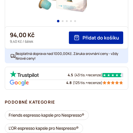
94,00 Kč
Přidat do košíku
9,40 Kč
/ šálek
Bezplatná doprava nad 1000,00Kč. Záruka srovnání ceny - vždy
férové ceny!
4.5
(
43 tis.+
recenze
)
4.8
(
125 tis.+
recenze
)
PODOBNÉ KATEGORIE
Friends espresso kapsle pro Nespresso®
L'OR espresso kapsle pro Nespresso®