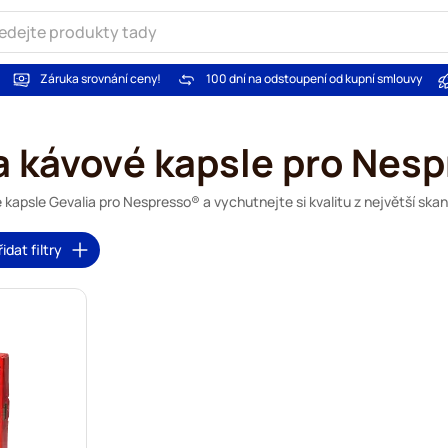
Záruka srovnání ceny!
100 dní na odstoupení od kupní smlouvy
a kávové kapsle pro Nes
 kapsle Gevalia pro Nespresso® a vychutnejte si kvalitu z největší skan
řidat filtry