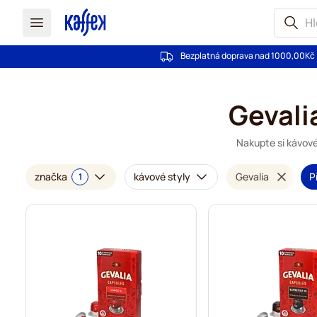
Bezplatná doprava nad 1000,00Kč
Přejít na obsah
Gevali
Nakupte si kávové
značka
kávové styly
Gevalia
P
1