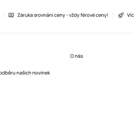
Záruka srovnání ceny - vždy férové ceny!
Víc
!
O nás
k odběru našich novinek