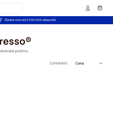
Košík
Důvěra více než 2 000 000 zákazníků
presso®
dinávské pražírny.
2 produktů