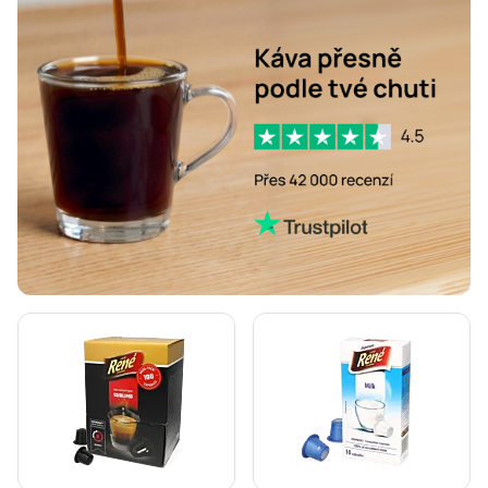
Doplňky k přípravě kávy pro Nespresso®
Odvápnění a údržba pro Nespresso®
L'OR kávové kapsle pro Nespresso®
Segafredo kávové kapsle pro Nespresso®
Caffè Borbone pro Nespresso®
Kapsle pro Nespresso®
Gevalia kávové kapsle pro Nespresso®
Belmio kávové kapsle pro Nespresso®
Friele kávové kapsle pro Nespresso®
Garibaldi kávové kapsle pro Nespresso®