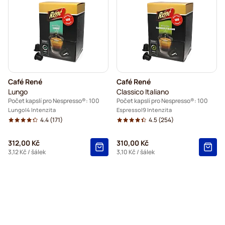
Café René
Café René
Lungo
Classico Italiano
Počet kapslí pro Nespresso®: 100
Počet kapslí pro Nespresso®: 100
Lungo
4 Intenzita
Espresso
9 Intenzita
4.4
(171)
4.5
(254)
312,00 Kč
310,00 Kč
3,12 Kč
/ šálek
3,10 Kč
/ šálek