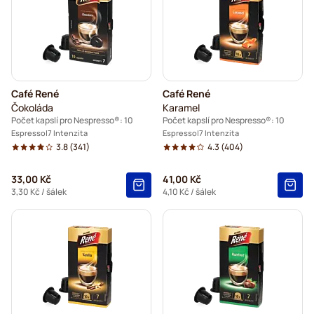
Café René
Café René
Čokoláda
Karamel
Počet kapslí pro Nespresso®: 10
Počet kapslí pro Nespresso®: 10
Espresso
7 Intenzita
Espresso
7 Intenzita
3.8
(341)
4.3
(404)
33,00 Kč
41,00 Kč
3,30 Kč
/ šálek
4,10 Kč
/ šálek