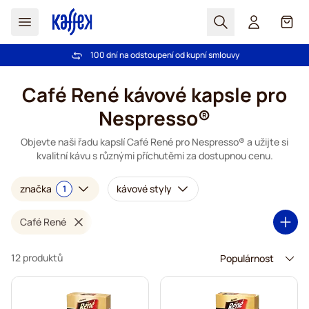
Hledat
Košík
100 dní na odstoupení od kupní smlouvy
Bezplatná doprava nad 1000,00Kč
Přejít na obsah
Café René kávové kapsle pro
Nespresso®
Objevte naši řadu kapslí Café René pro Nespresso® a užijte si
kvalitní kávu s různými příchutěmi za dostupnou cenu.
značka
kávové styly
1
Café René
12 produktů