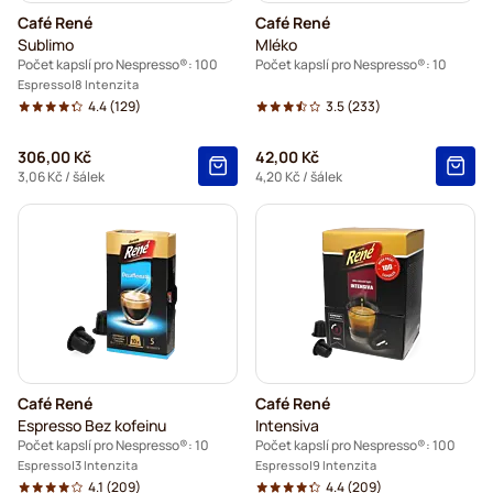
Café René
Café René
Tonino Lamborghini kávové kapsle pro Nespresso®
Sublimo
Mléko
Počet kapslí pro Nespresso®: 100
Počet kapslí pro Nespresso®: 10
Starbucks® pro Nespresso®
Espresso
8 Intenzita
4.4
(129)
3.5
(233)
Kávové kapsle bez kofeinu pro Nespresso®
306,00 Kč
42,00 Kč
3,06 Kč
/ šálek
4,20 Kč
/ šálek
Friends kávové kapsle pro Nespresso®
Café René
Café René
Espresso Bez kofeinu
Intensiva
Počet kapslí pro Nespresso®: 10
Počet kapslí pro Nespresso®: 100
Espresso
3 Intenzita
Espresso
9 Intenzita
4.1
(209)
4.4
(209)