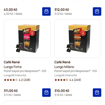
43,00 Kč
312,00 Kč
4,30 Kč
/ šálek
3,12 Kč
/ šálek
Café René
Café René
Lungo Forte
Lungo Milano
Počet kapslí pro Nespresso®: 100
Počet kapslí pro Nespresso®: 100
Lungo
8 Intenzita
Lungo
6 Intenzita
4.2
(228)
4.4
(249)
311,00 Kč
310,00 Kč
3,11 Kč
/ šálek
3,10 Kč
/ šálek