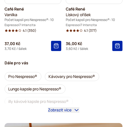
Café René
Café René
Vanilka
Lískový oříšek
Počet kapslí pro Nespresso®: 10
Počet kapslí pro Nespresso®: 10
Espresso
7 Intenzita
Espresso
7 Intenzita
4.1
(350)
4.1
(377)
37,00 Kč
36,00 Kč
3,70 Kč
/ šálek
3,60 Kč
/ šálek
Dále pro vás
Pro Nespresso®
Kávovary pro Nespresso®
Lungo kapsle pro Nespresso®
illy kávové kapsle pro Nespresso®
Zobrazit více
Café Royal kávové kapsle pro Nespresso®
Příslušenství pro Nespresso®