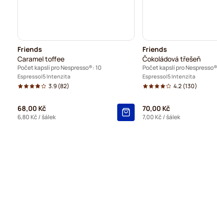
Friends
Friends
Caramel toffee
Čokoládová třešeň
Počet kapslí pro Nespresso®: 10
Počet kapslí pro Nespresso®
Espresso
5 Intenzita
Espresso
5 Intenzita
3.9
(82)
4.2
(130)
68,00 Kč
70,00 Kč
6,80 Kč
/ šálek
7,00 Kč
/ šálek