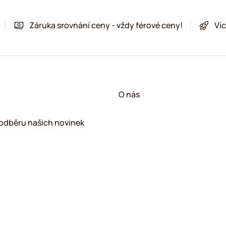
Záruka srovnání ceny - vždy férové ceny!
Víc
!
O nás
k odběru našich novinek