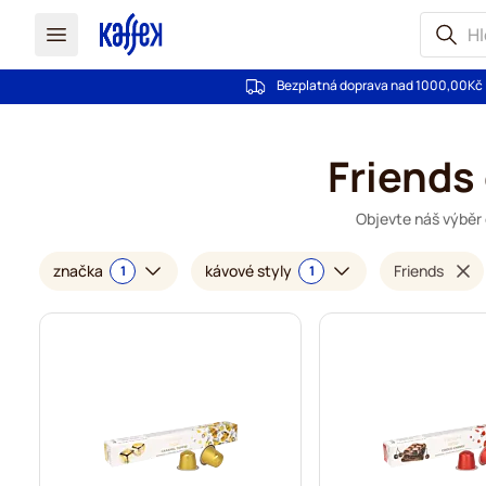
Bezplatná doprava nad 1000,00Kč
Přejít na obsah
Friends
Objevte náš výběr 
značka
kávové styly
Friends
1
1