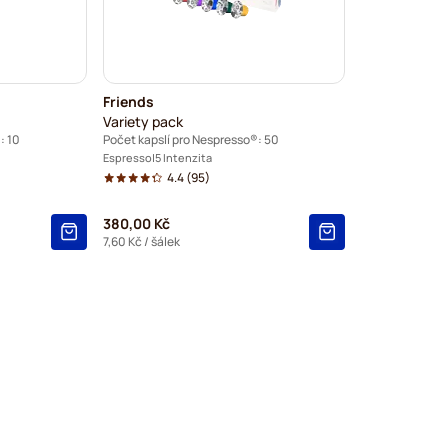
Friends
Variety pack
: 10
Počet kapslí pro Nespresso®: 50
Espresso
5 Intenzita
4.4
(95)
380,00 Kč
7,60 Kč
/ šálek