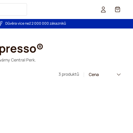
Košík
Důvěra více než 2 000 000 zákazníků
spresso®
várny Central Perk.
3 produktů