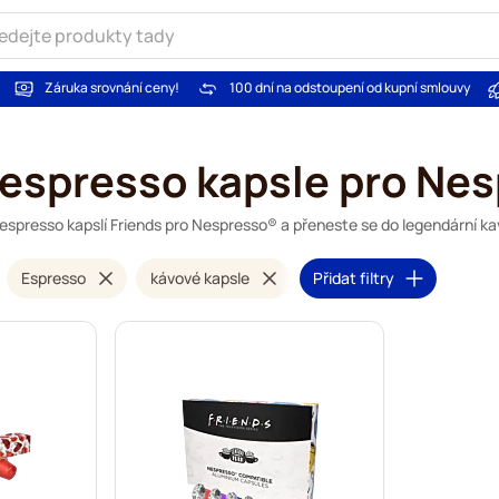
Záruka srovnání ceny!
100 dní na odstoupení od kupní smlouvy
 espresso kapsle pro Ne
espresso kapslí Friends pro Nespresso® a přeneste se do legendární ka
Espresso
kávové kapsle
Přidat filtry