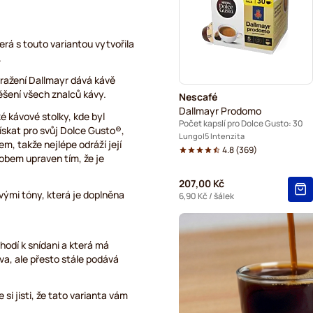
Kaffekapslen kávové kapsle
Starbucks® Grande kávové k
rá s touto variantou vytvořila
.
ražení Dallmayr dává kávě
šení všech znalců kávy.
Nescafé
Dallmayr Prodomo
kávové stolky, kde byl
Počet kapslí pro Dolce Gusto: 30
získat pro svůj Dolce Gusto®,
Lungo
5 Intenzita
, takže nejlépe odráží její
4.8
(
369
)
sobem upraven tím, že je
207,00 Kč
vými tóny, která je doplněna
6,90 Kč
/ šálek
odí k snídani a která má
áva, ale přesto stále podává
si jisti, že tato varianta vám