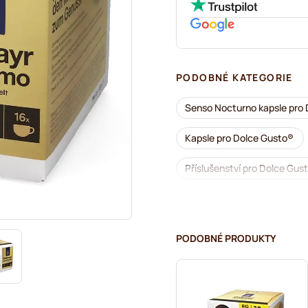
PODOBNÉ KATEGORIE
Senso Nocturno kapsle pro 
Kapsle pro Dolce Gusto®
Příslušenství pro Dolce Gus
Odvápnění a údržba pro Dol
Café René kávové kapsle pr
PODOBNÉ PRODUKTY
Dolce Vita kapsle pro Dolce
Pro Dolce Gusto®
Sta