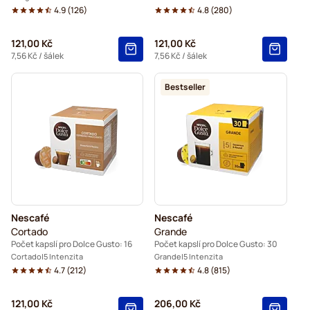
4.9
(
126
)
4.8
(
280
)
121,00 Kč
121,00 Kč
7,56 Kč
/ šálek
7,56 Kč
/ šálek
Bestseller
Nescafé
Nescafé
Cortado
Grande
Počet kapslí pro Dolce Gusto: 16
Počet kapslí pro Dolce Gusto: 30
Cortado
5 Intenzita
Grande
5 Intenzita
4.7
(
212
)
4.8
(
815
)
121,00 Kč
206,00 Kč