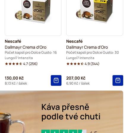
 pro Dolce Gusto
apsle pro Dolce Gusto
Nescafé
Nescafé
Dallmayr Crema d'Oro
Dallmayr Crema d'Oro
Počet kapslí pro Dolce Gusto: 16
Počet kapslí pro Dolce Gusto: 30
Lungo
7 Intenzita
Lungo
7 Intenzita
4.7
(
256
)
4.9
(
344
)
130,00 Kč
207,00 Kč
8,13 Kč
/ šálek
6,90 Kč
/ šálek