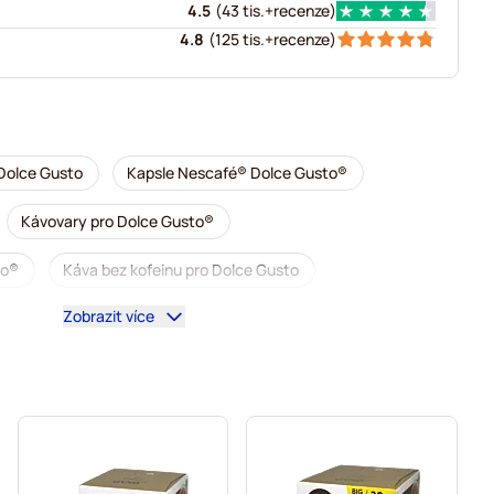
4.5
(
43 tis.+
recenze
)
4.8
(
125 tis.+
recenze
)
Dolce Gusto
Kapsle Nescafé® Dolce Gusto®
Kávovary pro Dolce Gusto®
to®
Káva bez kofeinu pro Dolce Gusto
Zobrazit více
ce Gusto
Segafredo kávové kapsle pro Dolce Gusto
o Dolce Gusto
Caffè Borbone pro Dolce Gusto
 Gusto
Gimoka kapsle pro Dolce Gusto
rbucks® kapsle pro Dolce Gusto