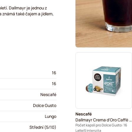
oletí. Dallmayr je jednou z
a známá také čajem a jídlem,
16
16
Nescafé
Dolce Gusto
Nescafé
Lungo
Dallmayr Crema d'Oro Caffè Latte
Počet kapslí pro Dolce Gusto: 16
Střední (5/10)
Latte
5 Intenzita