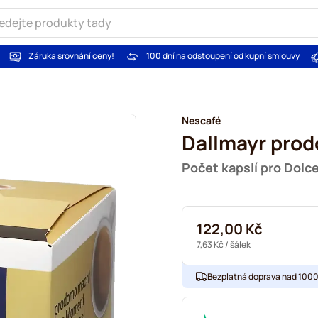
Záruka srovnání ceny!
100 dní na odstoupení od kupní smlouvy
Nescafé
Dallmayr pro
Počet kapslí pro Dolc
122,00 Kč
7,63 Kč
/ šálek
Bezplatná doprava nad 1000,