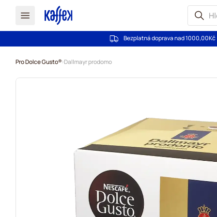
Bezplatná doprava nad 1000,00Kč
Přejít na obsah
Pro Dolce Gusto®
Dallmayr prodomo