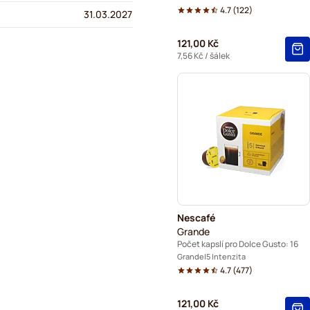
4.7
(
122
)
31.03.2027
121,00 Kč
7,56 Kč
/ šálek
Nescafé
Grande
Počet kapslí pro Dolce Gusto: 16
Grande
5 Intenzita
4.7
(
477
)
121,00 Kč