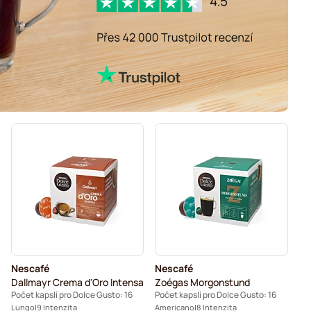
Nescafé
Nescafé
Dallmayr Crema d'Oro Intensa
Zoégas Morgonstund
Počet kapslí pro Dolce Gusto: 16
Počet kapslí pro Dolce Gusto: 16
Lungo
9 Intenzita
Americano
8 Intenzita