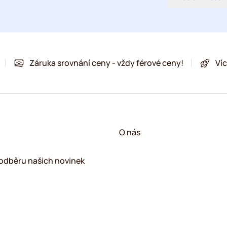
Záruka srovnání ceny - vždy férové ceny!
Víc
!
O nás
k odběru našich novinek