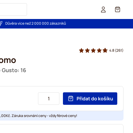
Košík
Důvěra více než 2 000 000 zákazníků
4.8
(261)
domo
e Gusto: 16
Přidat do košíku
00Kč. Záruka srovnání ceny - vždy férové ceny!