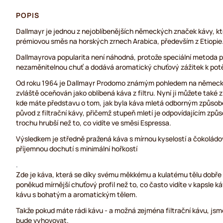
POPIS
Dallmayr je jednou z nejoblíbenějších německých značek kávy, kte
prémiovou směs na horských zrnech Arabica, především z Etiopie
Dallmayrova popularita není náhodná, protože speciální metoda p
nezaměnitelnou chuť a dodává aromatický chuťový zážitek k potě
Od roku 1964 je Dallmayr Prodomo známým pohledem na německé 
zvláště oceňován jako oblíbená káva z filtru. Nyní ji můžete také 
kde máte představu o tom, jak byla káva mletá odborným způsobem
původ z filtrační kávy, přičemž stupeň mletí je odpovídajícím způ
trochu hrubší než to, co vidíte ve směsi Espressa.
Výsledkem je středně pražená káva s mírnou kyselostí a čokoládo
příjemnou dochutí s minimální hořkostí
.
Zde je káva, která se díky svému měkkému a kulatému tělu dobře h
poněkud mírnější chuťový profil než to, co často vidíte v kapsle k
kávu s bohatým a aromatickým tělem.
Takže pokud máte rádi kávu - a možná zejména filtrační kávu, jsme 
bude vyhovovat.