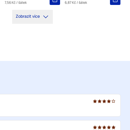
7,56 Kč
/ šálek
6,87 Kč
/ šálek
Zobrazit více