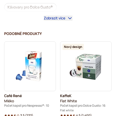
Kávovary pro Dolce Gusto®
Zobrazit více
Příslušenství pro Dolce Gusto®
Káva bez kofeinu pro Dolce Gusto
PODOBNÉ PRODUKTY
Odvápnění a údržba pro Dolce Gusto
Nový design
Segafredo kávové kapsle pro Dolce Gusto
Café René kávové kapsle pro Dolce Gusto
Caffè Borbone pro Dolce Gusto
Dolce Vita kapsle pro Dolce Gusto
Café René
KaffeK
Kapsle pro Dolce Gusto®
Mléko
Flat White
Počet kapslí pro Nespresso®: 10
Počet kapslí pro Dolce Gusto: 16
Gimoka kapsle pro Dolce Gusto
Pro Dolce Gusto®
Flat white
3.5
(
233
)
4.5
(
1.400
)