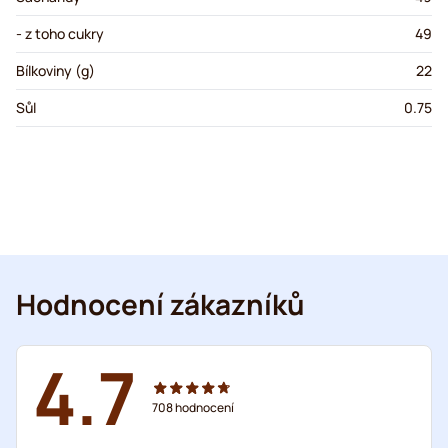
- z toho cukry
49
Bílkoviny (g)
22
Sůl
0.75
Hodnocení zákazníků
4.7
708
hodnocení