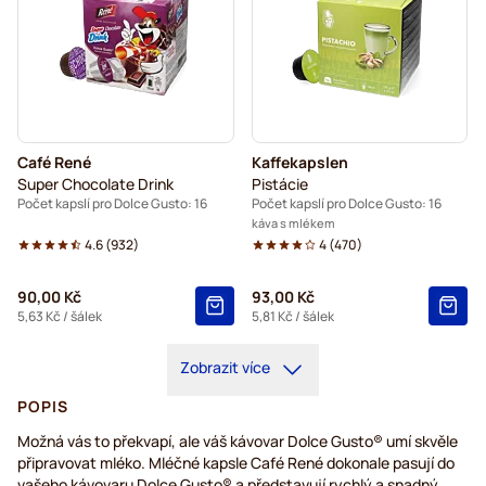
Café René
Kaffekapslen
Super Chocolate Drink
Pistácie
Počet kapslí pro Dolce Gusto: 16
Počet kapslí pro Dolce Gusto: 16
káva s mlékem
4.6
(
932
)
4
(
470
)
90,00 Kč
93,00 Kč
5,63 Kč
/ šálek
5,81 Kč
/ šálek
Zobrazit více
POPIS
Možná vás to překvapí, ale váš kávovar Dolce Gusto® umí skvěle
připravovat mléko. Mléčné kapsle Café René dokonale pasují do
vašeho kávovaru Dolce Gusto® a představují rychlý a snadný