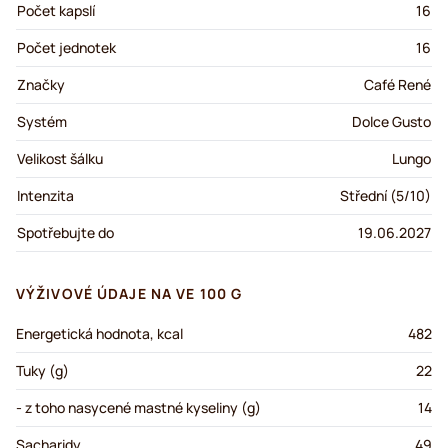
Počet kapslí
16
Počet jednotek
16
Značky
Café René
Systém
Dolce Gusto
Velikost šálku
Lungo
Intenzita
Střední (5/10)
Spotřebujte do
19.06.2027
VÝŽIVOVÉ ÚDAJE NA VE 100 G
Energetická hodnota, kcal
482
Tuky (g)
22
- z toho nasycené mastné kyseliny (g)
14
Sacharidy
49