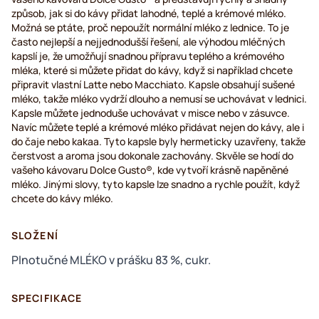
způsob, jak si do kávy přidat lahodné, teplé a krémové mléko.
Možná se ptáte, proč nepoužít normální mléko z lednice. To je
často nejlepší a nejjednodušší řešení, ale výhodou mléčných
kapslí je, že umožňují snadnou přípravu teplého a krémového
mléka, které si můžete přidat do kávy, když si například chcete
připravit vlastní Latte nebo Macchiato. Kapsle obsahují sušené
mléko, takže mléko vydrží dlouho a nemusí se uchovávat v lednici.
Kapsle můžete jednoduše uchovávat v misce nebo v zásuvce.
Navíc můžete teplé a krémové mléko přidávat nejen do kávy, ale i
do čaje nebo kakaa. Tyto kapsle byly hermeticky uzavřeny, takže
čerstvost a aroma jsou dokonale zachovány. Skvěle se hodí do
vašeho kávovaru Dolce Gusto®, kde vytvoří krásně napěněné
mléko. Jinými slovy, tyto kapsle lze snadno a rychle použít, když
chcete do kávy mléko.
SLOŽENÍ
Plnotučné MLÉKO v prášku 83 %, cukr.
SPECIFIKACE