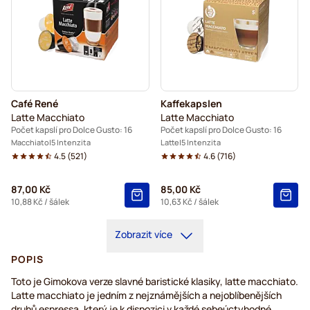
Café René
Kaffekapslen
Latte Macchiato
Latte Macchiato
Počet kapslí pro Dolce Gusto: 16
Počet kapslí pro Dolce Gusto: 16
Macchiato
5 Intenzita
Latte
5 Intenzita
4.5
(
521
)
4.6
(
716
)
87,00 Kč
85,00 Kč
10,88 Kč
/ šálek
10,63 Kč
/ šálek
Zobrazit více
POPIS
Toto je Gimokova verze slavné baristické klasiky, latte macchiato.
Latte macchiato je jedním z nejznámějších a nejoblíbenějších
druhů espressa, který je k dispozici v každé sebeúctyhodné