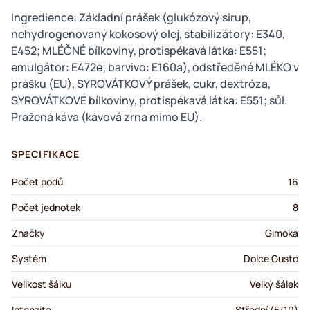
Ingredience: Základní prášek (glukózový sirup,
nehydrogenovaný kokosový olej, stabilizátory: E340,
E452; MLÉČNÉ bílkoviny, protispékavá látka: E551;
emulgátor: E472e; barvivo: E160a), odstředěné MLÉKO v
prášku (EU), SYROVÁTKOVÝ prášek, cukr, dextróza,
SYROVÁTKOVÉ bílkoviny, protispékavá látka: E551; sůl.
Pražená káva (kávová zrna mimo EU).
SPECIFIKACE
Počet podů
16
Počet jednotek
8
Značky
Gimoka
Systém
Dolce Gusto
Velikost šálku
Velký šálek
Intenzita
Střední (5/10)