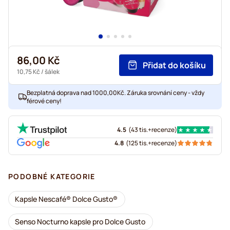
86,00 Kč
Přidat do košíku
10,75 Kč
/ šálek
Bezplatná doprava nad 1000,00Kč. Záruka srovnání ceny - vždy
férové ceny!
4.5
(
43 tis.+
recenze
)
4.8
(
125 tis.+
recenze
)
PODOBNÉ KATEGORIE
Kapsle Nescafé® Dolce Gusto®
Senso Nocturno kapsle pro Dolce Gusto