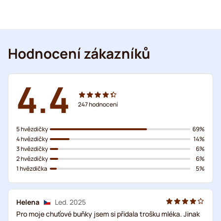
Hodnocení zákazníků
4.4
247
hodnocení
5 hvězdičky
69%
4 hvězdičky
14%
3 hvězdičky
6%
2 hvězdičky
6%
1 hvězdička
5%
Helena
Led. 2025
Pro moje chuťové buňky jsem si přidala trošku mléka. Jinak