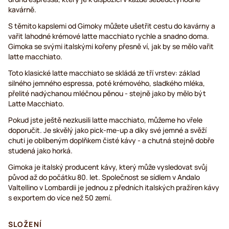
kavárně.
S těmito kapslemi od Gimoky můžete ušetřit cestu do kavárny a
vařit lahodné krémové latte macchiato rychle a snadno doma.
Gimoka se svými italskými kořeny přesně ví, jak by se mělo vařit
latte macchiato.
Toto klasické latte macchiato se skládá ze tří vrstev: základ
silného jemného espressa, poté krémového, sladkého mléka,
přelité nadýchanou mléčnou pěnou - stejně jako by mělo být
Latte Macchiato.
Pokud jste ještě nezkusili latte macchiato, můžeme ho vřele
doporučit. Je skvělý jako pick-me-up a díky své jemné a svěží
chuti je oblíbeným doplňkem čisté kávy - a chutná stejně dobře
studená jako horká.
Gimoka je italský producent kávy, který může vysledovat svůj
původ až do počátku 80. let. Společnost se sídlem v Andalo
Valtellino v Lombardii je jednou z předních italských pražíren kávy
s exportem do více než 50 zemí.
SLOŽENÍ