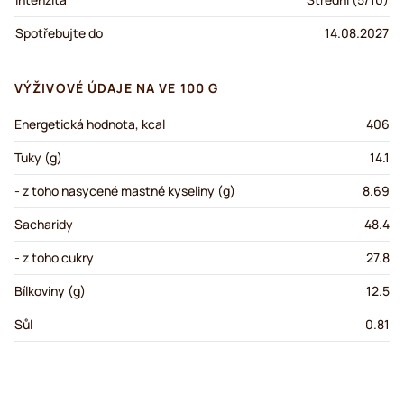
Spotřebujte do
14.08.2027
VÝŽIVOVÉ ÚDAJE NA VE 100 G
Energetická hodnota, kcal
406
Tuky (g)
14.1
- z toho nasycené mastné kyseliny (g)
8.69
Sacharidy
48.4
- z toho cukry
27.8
Bílkoviny (g)
12.5
Sůl
0.81