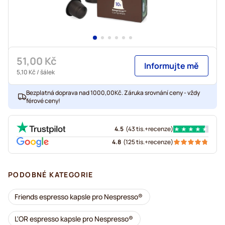
51,00 Kč
Informujte mě
5,10 Kč
/ šálek
Bezplatná doprava nad 1000,00Kč. Záruka srovnání ceny - vždy
férové ceny!
4.5
(
43 tis.+
recenze
)
4.8
(
125 tis.+
recenze
)
PODOBNÉ KATEGORIE
Friends espresso kapsle pro Nespresso®
L'OR espresso kapsle pro Nespresso®