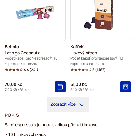
Belmio
KaffeK
Let's go Coconutz
Lískový ořech
Počet kapslí pro Nespresso®: 10
Počet kapslí pro Nespresso®: 10
Espresso
6 Intenzita
Espresso
4 Intenzita
4.4
(
241
)
4.5
(
1.187
)
70,00 Kč
51,00 Kč
7,00 Kč
/ šálek
5,10 Kč
/ šálek
Zobrazit více
POPIS
Silné espresso s jemnou sladkou příchutí kokosu
• 10 hliníkových kapslí