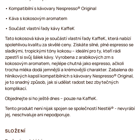
• Kompatibilní s kávovary Nespresso® Original
• Káva s kokosovým aromatem
• Součást vlastní řady kávy KaffeK
Tato kokosová káva je součástí vlastní řady KaffeK, která nabízí
spolehlivou kvalitu za skvělé ceny. Získáte silné, plné espresso se
sladkými, tropickými tóny kokosu – ideální pro ty, kteří rádi
zpestří si svůj šálek kávy. Vyrobena z arabikových zrn s
kokosovým aromatem, nejlépe chutná jako espresso, ačkoli
trocha mléka dodá jemnější a krémovější charakter. Zabalena do
hliníkových kapslí kompatibilních s kávovary Nespresso® Original,
je to snadný způsob, jak si udělat radost bez zbytečných
komplikací.
Objednejte si ho ještě dnes – pouze na KaffeK.
Tento produkt není nijak spojen se společností Nestlé® - nevyrábí
jej, neschvaluje ani nepodporuje.
SLOŽENÍ