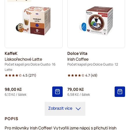
KaffeK
Dolce Vita
Lískoořechové Latte
Irish Coffee
Počet kapslí pro Dolce Gusto: 16
Počet kapslí pro Dolce Gusto: 12
Latte
4.5
(
271
)
4.7
(
49
)
98,00 Kč
79,00 Kč
6,13 Kč
/ šálek
6,58 Kč
/ šálek
Zobrazit více
POPIS
Pro milovníky Irish Coffee! Vytvořili jsme nápoj s příchutí Irish