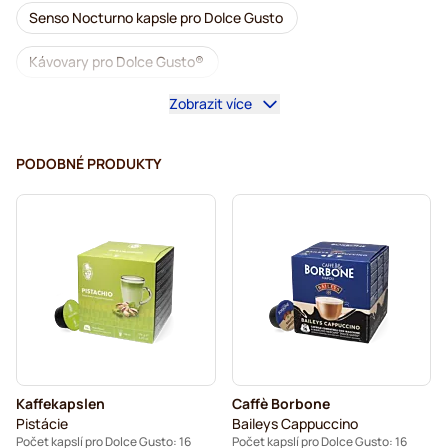
Senso Nocturno kapsle pro Dolce Gusto
Kávovary pro Dolce Gusto®
Zobrazit více
Příslušenství pro Dolce Gusto®
Káva bez kofeinu pro Dolce Gusto
PODOBNÉ PRODUKTY
Odvápnění a údržba pro Dolce Gusto
Segafredo kávové kapsle pro Dolce Gusto
Café René kávové kapsle pro Dolce Gusto
Caffè Borbone pro Dolce Gusto
Dolce Vita kapsle pro Dolce Gusto
Kaffekapslen
Caffè Borbone
Kapsle pro Dolce Gusto®
Pistácie
Baileys Cappuccino
Počet kapslí pro Dolce Gusto: 16
Počet kapslí pro Dolce Gusto: 16