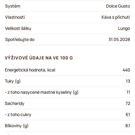
Systém
Dolce Gusto
Vlastnosti
Káva s příchutí
Velikost šálku
Lungo
Spotřebujte do
31.05.2028
VÝŽIVOVÉ ÚDAJE NA VE 100 G
Energetická hodnota, kcal
440
Tuky (g)
13
- z toho nasycené mastné kyseliny (g)
11
Sacharidy
72
- z toho cukry
61
Bílkoviny (g)
8.1