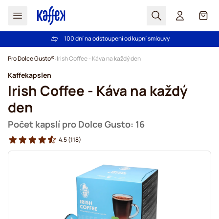
Hledat
Košík
100 dní na odstoupení od kupní smlouvy
Bezplatná doprava nad 1000,00Kč
Přejít na obsah
Pro Dolce Gusto®
Irish Coffee - Káva na každý den
Kaffekapslen
Irish Coffee - Káva na každý
den
Počet kapslí pro Dolce Gusto: 16
4.5
(118)