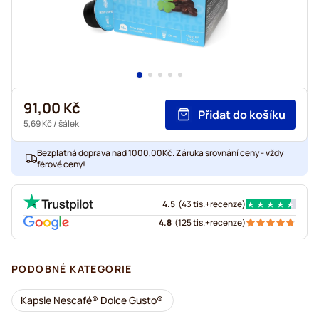
91,00 Kč
Přidat do košíku
5,69 Kč
/ šálek
Bezplatná doprava nad 1000,00Kč. Záruka srovnání ceny - vždy
férové ceny!
4.5
(
43 tis.+
recenze
)
4.8
(
125 tis.+
recenze
)
PODOBNÉ KATEGORIE
Kapsle Nescafé® Dolce Gusto®