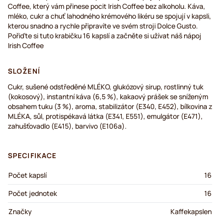
Coffee, který vám přinese pocit Irish Coffee bez alkoholu. Káva,
mléko, cukr a chuť lahodného krémového likéru se spojují v kapsli,
kterou snadno a rychle připravíte ve svém stroji Dolce Gusto.
Pořiďte si tuto krabičku 16 kapslí a začněte si užívat náš nápoj
Irish Coffee
SLOŽENÍ
Cukr, sušené odstředěné MLÉKO, glukózový sirup, rostlinný tuk
(kokosový), instantní káva (6,5 %), kakaový prášek se sníženým
obsahem tuku (3 %), aroma, stabilizátor (E340, E452), bílkovina z
MLÉKA, sůl, protispékavá látka (E341, E551), emulgátor (E471),
zahušťovadlo (E415), barvivo (E106a).
SPECIFIKACE
Počet kapslí
16
Počet jednotek
16
Značky
Kaffekapslen