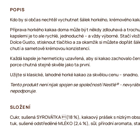
POPIS
Kdo by si občas nechtěl vychutnat šálek horkého, krémového k
Příprava horkého kakaa doma může být někdy zdlouhavá a trochu
kapslemi je to ale rychlé, jednoduché – a vždy výborné. Stačí vlož
Dolce Gusto, stisknout tlačítko a za okamžik si můžete dopřát šá
chutí a sametově krémovou konzistencí.
Každá kapsle je hermeticky uzavřená, aby si kakao zachovalo čer
porce chutná stejně skvěle jako ta první.
Užijte si klasické, lahodné horké kakao za skvělou cenu – snadno, 
Tento produkt není nijak spojen se společností Nestlé® - nevyrábí 
nepodporuje.
SLOŽENÍ
Cukr, sušená SYROVÁTKA (18 %), kakaový prášek s nízkým obsa
tuk, sušené odstředěné MLÉKO (2,4 %), sůl, přírodní aromata, sta