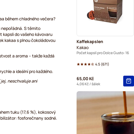
Starbucks® kapsle pro Dolc
Starbucks® Grande kávové k
akaa během chladného večera?
 nepořádná. S těmito
it kapsli do vašeho kávovaru
lek kakaa s plnou čokoládovou
Kaffekapslen
Kakao
Počet kapslí pro Dolce Gusto: 16
stvost a aroma – takže každá
4.5
(
671
)
rychle a ideální pro každého.
65,00 Kč
jej, neschvaluje ani
4,06 Kč
/ šálek
hem tuku (17,6 %), kokosový
bilizátor: fosforečnany sodné.