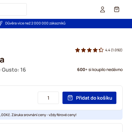
Košík
Důvěra více než 2 000 000 zákazníků
4.4
(1.092)
da
e Gusto: 16
600
+ si koupilo nedávno
Přidat do košíku
00Kč. Záruka srovnání ceny - vždy férové ceny!