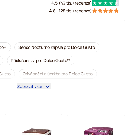
4.5
(
43 tis.+
recenze
)
4.8
(
125 tis.+
recenze
)
to®
Senso Nocturno kapsle pro Dolce Gusto
Příslušenství pro Dolce Gusto®
 Gusto
Odvápnění a údržba pro Dolce Gusto
Zobrazit více
o Dolce Gusto
o Dolce Gusto
Caffè Borbone pro Dolce Gusto
 Gusto
Kapsle pro Dolce Gusto®
sto
Pro Dolce Gusto®