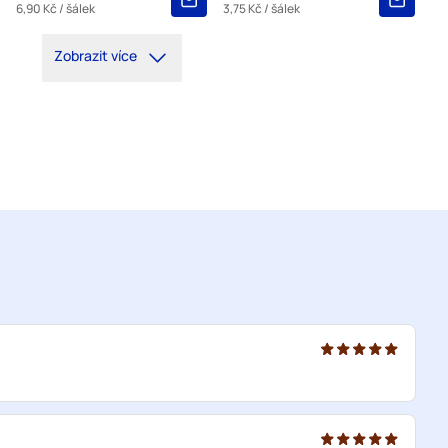
6,90 Kč
/ šálek
3,75 Kč
/ šálek
Zobrazit více