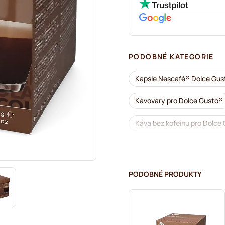
PODOBNÉ KATEGORIE
Kapsle Nescafé® Dolce Gus
Kávovary pro Dolce Gusto®
Káva bez kofeinu pro Dolce
Segafredo kávové kapsle pr
Café René kávové kapsle pr
PODOBNÉ PRODUKTY
Dolce Vita kapsle pro Dolce
Gimoka kapsle pro Dolce Gu