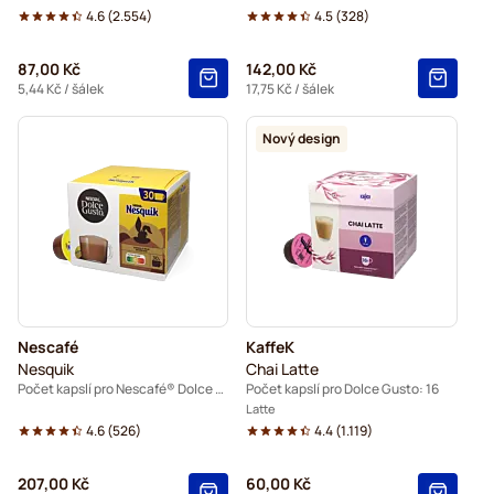
4.6
(
2.554
)
4.5
(
328
)
87,00 Kč
142,00 Kč
5,44 Kč
/ šálek
17,75 Kč
/ šálek
Nový design
Nescafé
KaffeK
Nesquik
Chai Latte
Počet kapslí pro Nescafé® Dolce Gusto: 30
Počet kapslí pro Dolce Gusto: 16
Latte
4.6
(
526
)
4.4
(
1.119
)
207,00 Kč
60,00 Kč