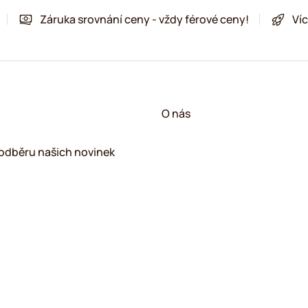
Záruka srovnání ceny - vždy férové ceny!
Víc
!
O nás
k odběru našich novinek