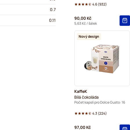
4.6
(
932
)
0.7
90,00 Kč
0.11
5,63 Kč
/ šálek
Nový design
KaffeK
Bílá čokoláda
Počet kapslí pro Dolce Gusto: 16
4.3
(
224
)
97,00 Kč