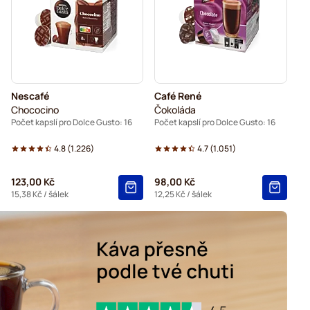
e Gusto
Kaffekapslen kávové kapsle pro Dolce Gusto
apsle pro Dolce Gusto
Nescafé
Café René
Chococino
Čokoláda
Počet kapslí pro Dolce Gusto: 16
Počet kapslí pro Dolce Gusto: 16
4.8
(
1.226
)
4.7
(
1.051
)
123,00 Kč
98,00 Kč
15,38 Kč
/ šálek
12,25 Kč
/ šálek