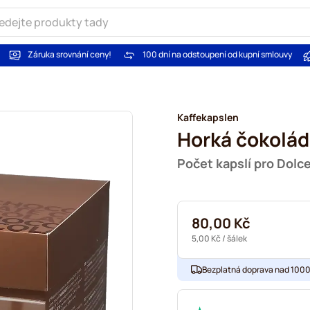
Záruka srovnání ceny!
100 dní na odstoupení od kupní smlouvy
Kaffekapslen
Horká čokolá
Počet kapslí pro Dolc
80,00 Kč
5,00 Kč
/ šálek
Bezplatná doprava nad 1000,