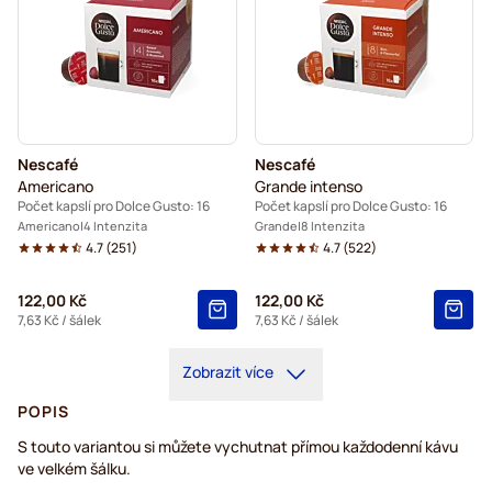
Nescafé
Nescafé
Americano
Grande intenso
Počet kapslí pro Dolce Gusto: 16
Počet kapslí pro Dolce Gusto: 16
Americano
4 Intenzita
Grande
8 Intenzita
4.7
(
251
)
4.7
(
522
)
122,00 Kč
122,00 Kč
7,63 Kč
/ šálek
7,63 Kč
/ šálek
Zobrazit více
POPIS
S touto variantou si můžete vychutnat přímou každodenní kávu
ve velkém šálku.