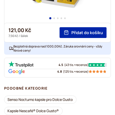
121,00 Kč
Přidat do košíku
7,56 Kč
/ šálek
Bezplatná doprava nad 1000,00Kč. Záruka srovnání ceny - vždy
férové ceny!
4.5
(
43 tis.+
recenze
)
4.8
(
125 tis.+
recenze
)
PODOBNÉ KATEGORIE
Senso Nocturno kapsle pro Dolce Gusto
Kapsle Nescafé® Dolce Gusto®