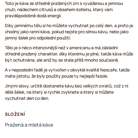
Toto je káva ze středně pražených zrn s vyváženou a jemnou
chutí, nádechem citrusů a obsahem kofeinu, který vám
pravděpodobně dodá energii.
Díky jemnému tělu si ho můžete vychutnat po celý den, a proto je
vhodný jako ranní káva, pokud nejste pro silnou kávu, nebo jako
jemný šálek pro odpolední použití.
Tělo je o něco intenzivnější než v americanu a má základní
středně pražený charakter, díky kterému je plné, takže káva může
být ochutnána, ale aniž by se stala příliš mnoho současně.
A v neposlední řadě je vytvořen v obvyklé kvalitě Nescafe, takže
máte jistotu, že byly použity pouze ty nejlepší fazole.
Jinými slovy, určitě dostanete kávu bez velkých zvratů, což z ní
dělá šálek, na který si rychle zvyknete a který si můžete
vychutnat den co den.
SLOŽENÍ
Pražená a mletá káva