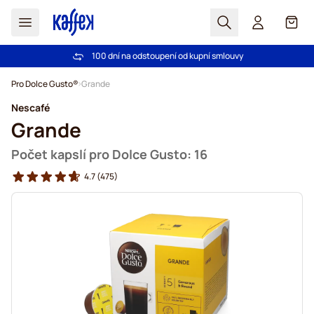
Hledat
Košík
100 dní na odstoupení od kupní smlouvy
Bezplatná doprava nad 1000,00Kč
Přejít na obsah
Pro Dolce Gusto®
Grande
Nescafé
Grande
Počet kapslí pro Dolce Gusto: 16
4.7
(475)