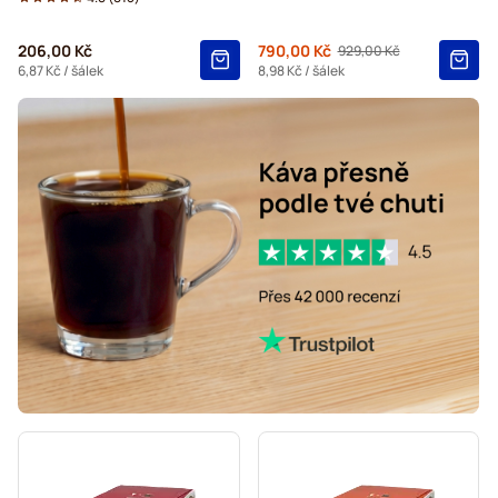
Kaffekapslen kávové kapsle pro Dolce Gusto
206,00 Kč
Od
790,00 Kč
929,00 Kč
Běžná cena
Starbucks® Grande kávové kapsle pro Dolce Gusto
6,87 Kč
/ šálek
8,98 Kč
/ šálek