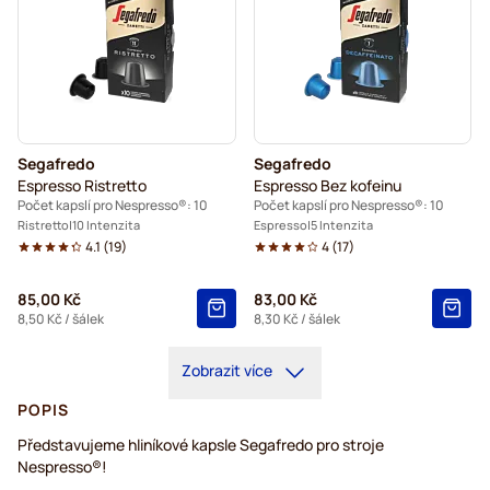
Segafredo
Segafredo
Espresso Ristretto
Espresso Bez kofeinu
Počet kapslí pro Nespresso®: 10
Počet kapslí pro Nespresso®: 10
Ristretto
10 Intenzita
Espresso
5 Intenzita
4.1
(
19
)
4
(
17
)
85,00 Kč
83,00 Kč
8,50 Kč
/ šálek
8,30 Kč
/ šálek
Zobrazit více
POPIS
Představujeme hliníkové kapsle Segafredo pro stroje
Nespresso®!