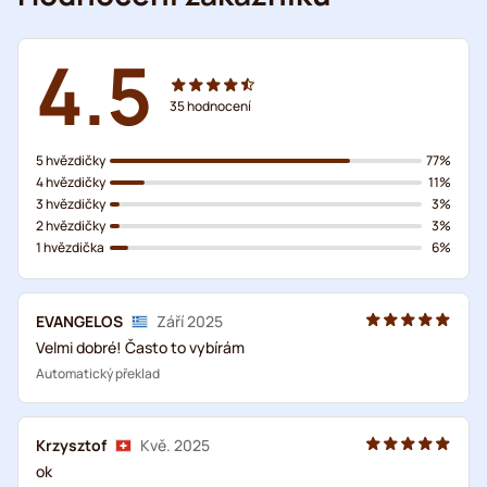
4.5
35
hodnocení
5 hvězdičky
77%
4 hvězdičky
11%
3 hvězdičky
3%
2 hvězdičky
3%
1 hvězdička
6%
EVANGELOS
Září 2025
Velmi dobré! Často to vybírám
Automatický překlad
Krzysztof
Kvě. 2025
ok