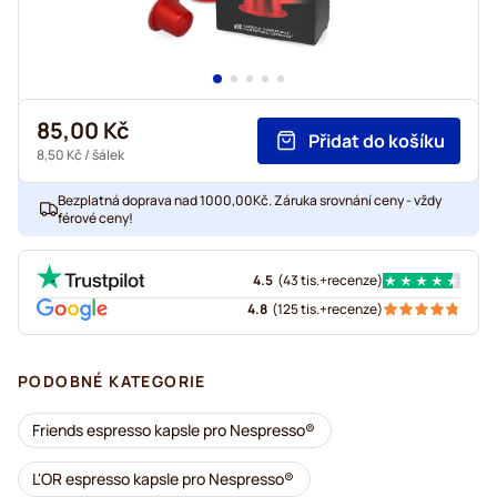
85,00 Kč
Přidat do košíku
8,50 Kč
/ šálek
Bezplatná doprava nad 1000,00Kč. Záruka srovnání ceny - vždy
férové ceny!
4.5
(
43 tis.+
recenze
)
4.8
(
125 tis.+
recenze
)
PODOBNÉ KATEGORIE
Friends espresso kapsle pro Nespresso®
L'OR espresso kapsle pro Nespresso®