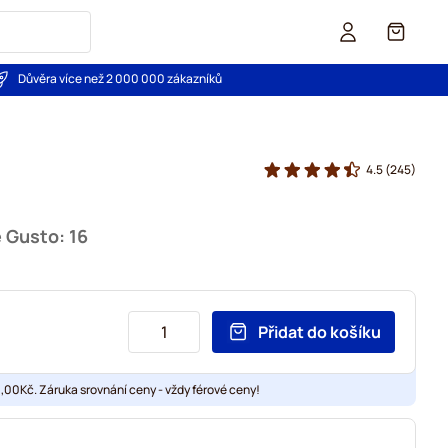
Košík
Důvěra více než 2 000 000 zákazníků
4.5
(245)
e Gusto: 16
Přidat do košíku
00Kč. Záruka srovnání ceny - vždy férové ceny!