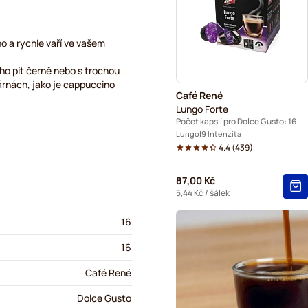
Starbucks® kapsle pro Dolc
Starbucks® Grande kávové k
o a rychle vaří ve vašem
 ho pít černě nebo s trochou
árnách, jako je cappuccino
Café René
Lungo Forte
Počet kapslí pro Dolce Gusto: 16
Lungo
9 Intenzita
4.4
(
439
)
87,00 Kč
5,44 Kč
/ šálek
16
16
Café René
Dolce Gusto