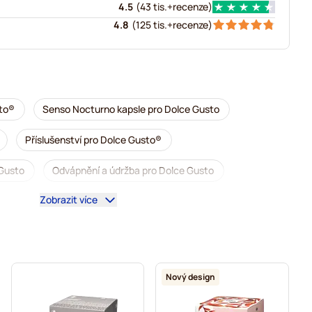
4.5
(
43 tis.+
recenze
)
4.8
(
125 tis.+
recenze
)
to®
Senso Nocturno kapsle pro Dolce Gusto
Příslušenství pro Dolce Gusto®
 Gusto
Odvápnění a údržba pro Dolce Gusto
Zobrazit více
o Dolce Gusto
o Dolce Gusto
Caffè Borbone pro Dolce Gusto
 Gusto
Kapsle pro Dolce Gusto®
Nový design
sto
Pro Dolce Gusto®