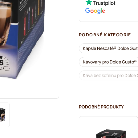
PODOBNÉ KATEGORIE
Kapsle Nescafé® Dolce Gus
Kávovary pro Dolce Gusto®
Káva bez kofeinu pro Dolce
Segafredo kávové kapsle pr
Café René kávové kapsle pr
PODOBNÉ PRODUKTY
Dolce Vita kapsle pro Dolce
Gimoka kapsle pro Dolce Gu