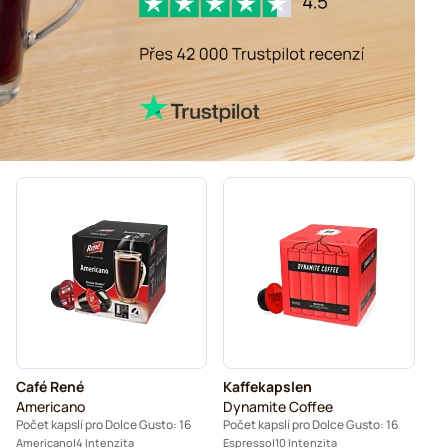
Café René
Kaffekapslen
Americano
Dynamite Coffee
Počet kapslí pro Dolce Gusto: 16
Počet kapslí pro Dolce Gusto: 16
Americano
4 Intenzita
Espresso
10 Intenzita