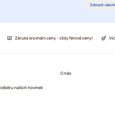
Zobrazit všech
Záruka srovnání ceny - vždy férové ceny!
Víc
!
O nás
k odběru našich novinek