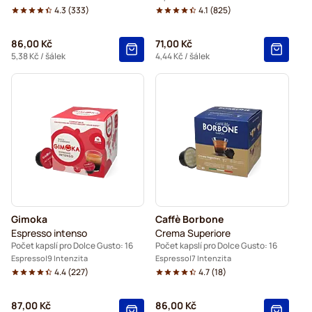
4.3
(
333
)
4.1
(
825
)
86,00 Kč
71,00 Kč
5,38 Kč
/ šálek
4,44 Kč
/ šálek
Gimoka
Caffè Borbone
Espresso intenso
Crema Superiore
Počet kapslí pro Dolce Gusto: 16
Počet kapslí pro Dolce Gusto: 16
Espresso
9 Intenzita
Espresso
7 Intenzita
4.4
(
227
)
4.7
(
18
)
87,00 Kč
86,00 Kč