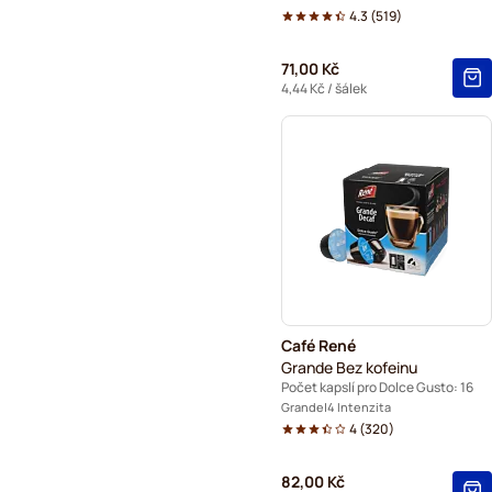
4.3
(
519
)
71,00 Kč
4,44 Kč
/ šálek
Café René
Grande Bez kofeinu
Počet kapslí pro Dolce Gusto: 16
Grande
4 Intenzita
4
(
320
)
82,00 Kč