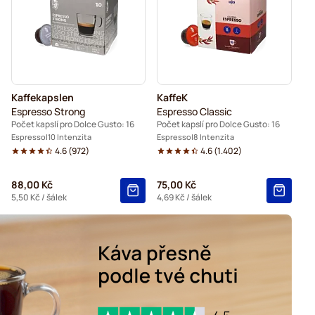
e Gusto
Kaffekapslen kávové kapsle pro Dolce Gusto
apsle pro Dolce Gusto
Kaffekapslen
KaffeK
Espresso Strong
Espresso Classic
Počet kapslí pro Dolce Gusto: 16
Počet kapslí pro Dolce Gusto: 16
Espresso
10 Intenzita
Espresso
8 Intenzita
4.6
(
972
)
4.6
(
1.402
)
88,00 Kč
75,00 Kč
5,50 Kč
/ šálek
4,69 Kč
/ šálek