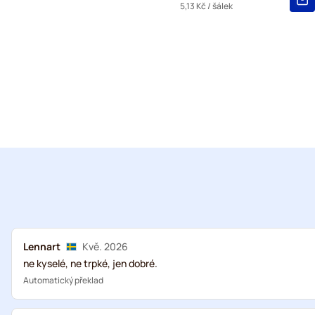
5,13 Kč
/ šálek
Lennart
Kvě. 2026
ne kyselé, ne trpké, jen dobré.
Automatický překlad