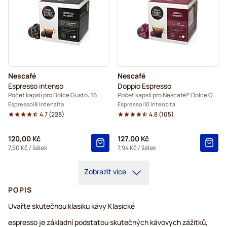
Nescafé
Nescafé
Espresso intenso
Doppio Espresso
Počet kapslí pro Dolce Gusto: 16
Počet kapslí pro Nescafé® Dolce Gusto: 16
Espresso
8 Intenzita
Espresso
10 Intenzita
4.7
(
228
)
4.8
(
105
)
120,00 Kč
127,00 Kč
7,50 Kč
/ šálek
7,94 Kč
/ šálek
Zobrazit více
POPIS
Uvařte skutečnou klasiku kávy Klasické
espresso je základní podstatou skutečných kávových zážitků,