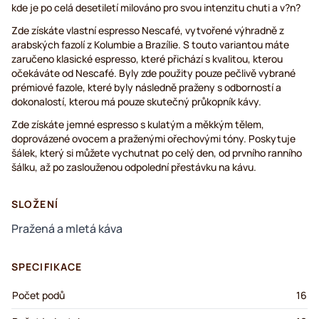
kde je po celá desetiletí milováno pro svou intenzitu chuti a v?n?
Zde získáte vlastní espresso Nescafé, vytvořené výhradně z
arabských fazolí z Kolumbie a Brazílie. S touto variantou máte
zaručeno klasické espresso, které přichází s kvalitou, kterou
očekáváte od Nescafé. Byly zde použity pouze pečlivě vybrané
prémiové fazole, které byly následně praženy s odborností a
dokonalostí, kterou má pouze skutečný průkopník kávy.
Zde získáte jemné espresso s kulatým a měkkým tělem,
doprovázené ovocem a praženými ořechovými tóny. Poskytuje
šálek, který si můžete vychutnat po celý den, od prvního ranního
šálku, až po zaslouženou odpolední přestávku na kávu.
SLOŽENÍ
Pražená a mletá káva
SPECIFIKACE
Počet podů
16