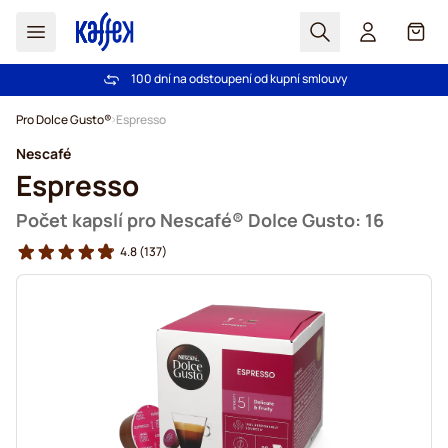
Hledat
Košík
100 dní na odstoupení od kupní smlouvy
Bezplatná doprava nad 1000,00Kč
Přejít na obsah
Pro Dolce Gusto®
Espresso
Nescafé
Espresso
Počet kapslí pro Nescafé® Dolce Gusto: 16
4.8
(137)