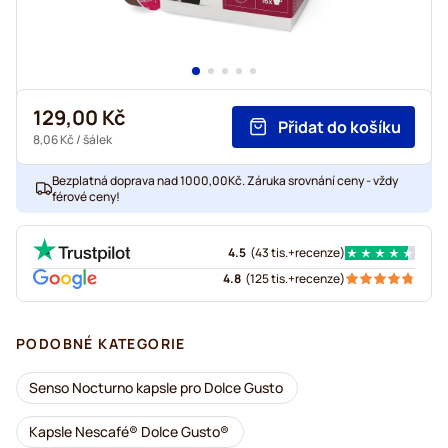
129,00 Kč
Přidat do košíku
8,06 Kč
/ šálek
Bezplatná doprava nad 1000,00Kč. Záruka srovnání ceny - vždy
férové ceny!
4.5
(
43 tis.+
recenze
)
4.8
(
125 tis.+
recenze
)
PODOBNÉ KATEGORIE
Senso Nocturno kapsle pro Dolce Gusto
Kapsle Nescafé® Dolce Gusto®