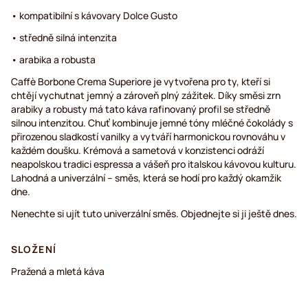
• kompatibilní s kávovary Dolce Gusto
• středně silná intenzita
• arabika a robusta
Caffè Borbone Crema Superiore je vytvořena pro ty, kteří si
chtějí vychutnat jemný a zároveň plný zážitek. Díky směsi zrn
arabiky a robusty má tato káva rafinovaný profil se středně
silnou intenzitou. Chuť kombinuje jemné tóny mléčné čokolády s
přirozenou sladkostí vanilky a vytváří harmonickou rovnováhu v
každém doušku. Krémová a sametová v konzistenci odráží
neapolskou tradici espressa a vášeň pro italskou kávovou kulturu.
Lahodná a univerzální – směs, která se hodí pro každý okamžik
dne.
Nenechte si ujít tuto univerzální směs. Objednejte si ji ještě dnes.
SLOŽENÍ
Pražená a mletá káva