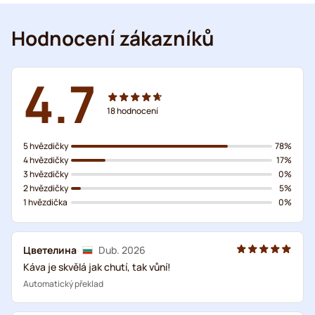
Hodnocení zákazníků
4.7
18
hodnocení
5 hvězdičky
78%
4 hvězdičky
17%
3 hvězdičky
0%
2 hvězdičky
5%
1 hvězdička
0%
Цветелина
Dub. 2026
Káva je skvělá jak chutí, tak vůní!
Automatický překlad