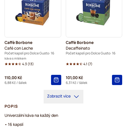
Caffè Borbone
Caffè Borbone
Café con Leche
Decaffeinato
Počet kapslí pro Dolce Gusto: 16
Počet kapslí pro Dolce Gusto: 16
káva s mlékem
4.3
(
13
)
4.1
(
7
)
110,00 Kč
101,00 Kč
6,88 Kč
/ šálek
6,31 Kč
/ šálek
Zobrazit více
POPIS
Univerzální káva na každý den
• 16 kapslí