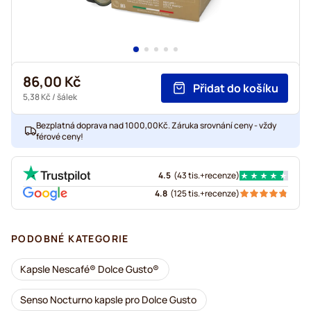
86,00 Kč
Přidat do košíku
5,38 Kč
/ šálek
Bezplatná doprava nad 1000,00Kč. Záruka srovnání ceny - vždy
férové ceny!
4.5
(
43 tis.+
recenze
)
4.8
(
125 tis.+
recenze
)
PODOBNÉ KATEGORIE
Kapsle Nescafé® Dolce Gusto®
Senso Nocturno kapsle pro Dolce Gusto