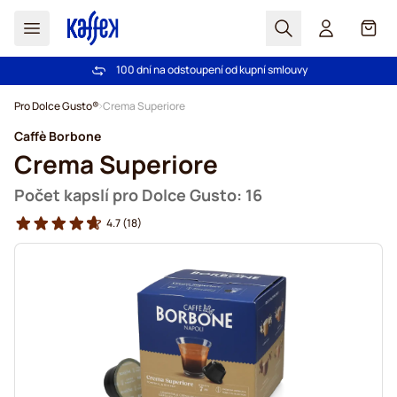
Hledat
Košík
100 dní na odstoupení od kupní smlouvy
Bezplatná doprava nad 1000,00Kč
Přejít na obsah
Pro Dolce Gusto®
Crema Superiore
Caffè Borbone
Crema Superiore
Počet kapslí pro Dolce Gusto: 16
4.7
(18)