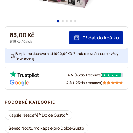
83,00 Kč
Přidat do košíku
5,19 Kč
/ šálek
Bezplatná doprava nad 1000,00Kč. Záruka srovnání ceny - vždy
férové ceny!
4.5
(
43 tis.+
recenze
)
4.8
(
125 tis.+
recenze
)
PODOBNÉ KATEGORIE
Kapsle Nescafé® Dolce Gusto®
Senso Nocturno kapsle pro Dolce Gusto