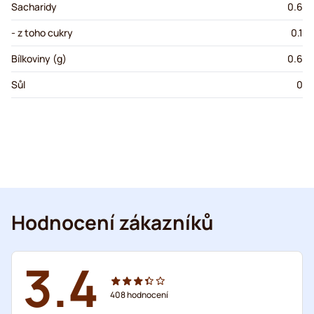
Sacharidy
0.6
- z toho cukry
0.1
Bílkoviny (g)
0.6
Sůl
0
Hodnocení zákazníků
3.4
408
hodnocení