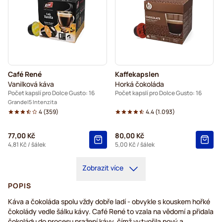
Café René
Kaffekapslen
Vanilková káva
Horká čokoláda
Počet kapslí pro Dolce Gusto: 16
Počet kapslí pro Dolce Gusto: 16
Grande
5 Intenzita
4
(
359
)
4.4
(
1.093
)
77,00 Kč
80,00 Kč
4,81 Kč
/ šálek
5,00 Kč
/ šálek
Zobrazit více
POPIS
Káva a čokoláda spolu vždy dobře ladí - obvykle s kouskem hořké
čokolády vedle šálku kávy. Café René to vzala na vědomí a přidala
čokoládu do procesu pražení kávy, čímž vytvořila nový a