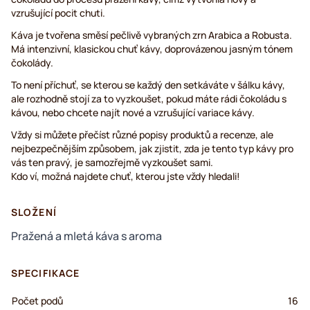
vzrušující pocit chuti.
Káva je tvořena směsí pečlivě vybraných zrn Arabica a Robusta.
Má intenzivní, klasickou chuť kávy, doprovázenou jasným tónem
čokolády.
To není příchuť, se kterou se každý den setkáváte v šálku kávy,
ale rozhodně stojí za to vyzkoušet, pokud máte rádi čokoládu s
kávou, nebo chcete najít nové a vzrušující variace kávy.
Vždy si můžete přečíst různé popisy produktů a recenze, ale
nejbezpečnějším způsobem, jak zjistit, zda je tento typ kávy pro
vás ten pravý, je samozřejmě vyzkoušet sami.
Kdo ví, možná najdete chuť, kterou jste vždy hledali!
SLOŽENÍ
Pražená a mletá káva s aroma
SPECIFIKACE
Počet podů
16