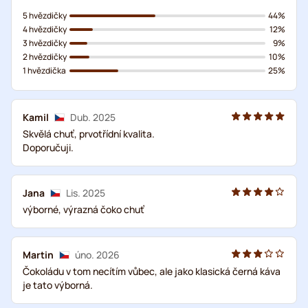
5 hvězdičky
44%
4 hvězdičky
12%
3 hvězdičky
9%
2 hvězdičky
10%
1 hvězdička
25%
Kamil
Dub. 2025
Skvělá chuť, prvotřídní kvalita.
Doporučuji.
Jana
Lis. 2025
výborné, výrazná čoko chuť
Martin
úno. 2026
Čokoládu v tom necítím vůbec, ale jako klasická černá káva
je tato výborná.