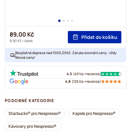
89,00 Kč
Přidat do košíku
8,90 Kč
/ šálek
Bezplatná doprava nad 1000,00Kč. Záruka srovnání ceny - vždy
férové ceny!
4.5
(
43 tis.+
recenze
)
4.8
(
125 tis.+
recenze
)
PODOBNÉ KATEGORIE
Starbucks® pro Nespresso®
Kapsle pro Nespresso®
Kávovary pro Nespresso®