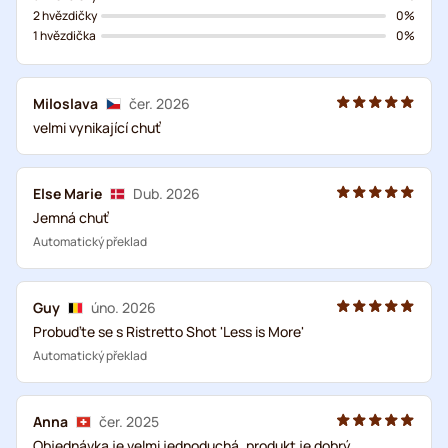
2 hvězdičky
0%
1 hvězdička
0%
Miloslava
čer. 2026
velmi vynikající chuť
Else Marie
Dub. 2026
Jemná chuť
Automatický překlad
Guy
úno. 2026
Probuďte se s Ristretto Shot 'Less is More'
Automatický překlad
Anna
čer. 2025
Objednávka je velmi jednoduchá, produkt je dobrý,