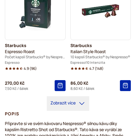
Starbucks
Starbucks
Espresso Roast
Italian Style Roast
Počet kapslí Starbucks® by Nespresso®: 36
10 kapslí Starbucks® by Nespresso®
Espresso
Espresso
10 Intenzita
4.9
(
96
)
4.7
(
148
)
270,00 Kč
86,00 Kč
7,50 Kč
/ šálek
8,60 Kč
/ šálek
Zobrazit více
POPIS
Připravte si ve svém kávovaru Nespresso® silnou kávu díky
kapslím Ristretto Shot od Starbucks®. Tato káva se vyrábí ze
100% zrn arabiky pocházejících z Jižní Ameriky a Afriky. Směs