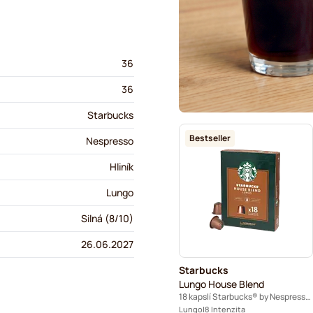
36
36
Starbucks
Bestseller
Nespresso
Hliník
Lungo
Silná (8/10)
26.06.2027
Starbucks
Lungo House Blend
18 kapslí Starbucks® by Nespresso®
Lungo
8 Intenzita