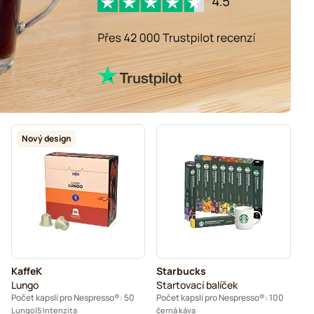
Nový design
KaffeK
Starbucks
Lungo
Startovací balíček
Počet kapslí pro Nespresso®: 50
Počet kapslí pro Nespresso®: 100
Lungo
5 Intenzita
černá káva