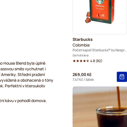
Belmio kávové kapsle pro N
Garibaldi kávové kapsle pr
Tonino Lamborghini kávové 
Starbucks
Kávové kapsle bez kofeinu 
Colombia
Počet kapslí Starbucks® by Nespresso®: 36
černá káva
4.8
(
82
)
go House Blend byla úplně
dčasovou směs vychutnat i
 Ameriky. Střední pražení
269,00 Kč
7,47 Kč
/ šálek
, vyvážená a obohacená o tóny
k. Perfektní v kteroukoliv
tní kávu v pohodlí domova.