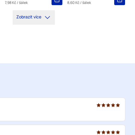
7,98 Kč
/ šálek
8,60 Kč
/ šálek
Zobrazit více