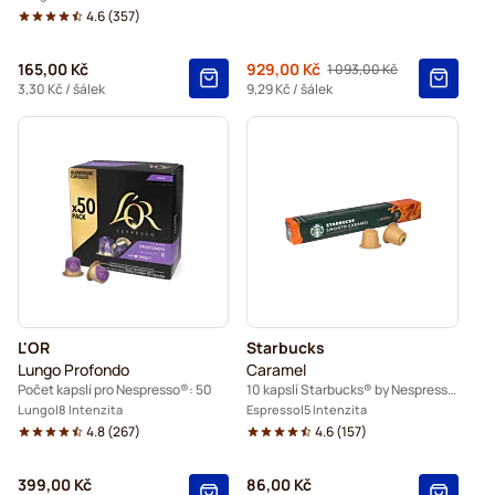
4.6
(
357
)
165,00 Kč
Od
929,00 Kč
1 093,00 Kč
Běžná cena
3,30 Kč
/ šálek
9,29 Kč
/ šálek
L'OR
Starbucks
Lungo Profondo
Caramel
Počet kapslí pro Nespresso®: 50
10 kapslí Starbucks® by Nespresso®
Lungo
8 Intenzita
Espresso
5 Intenzita
4.8
(
267
)
4.6
(
157
)
399,00 Kč
86,00 Kč