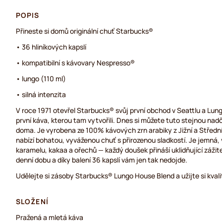
POPIS
Přineste si domů originální chuť Starbucks®
• 36 hliníkových kapslí
• kompatibilní s kávovary Nespresso®
• lungo (110 ml)
• silná intenzita
V roce 1971 otevřel Starbucks® svůj první obchod v Seattlu a Lun
první káva, kterou tam vytvořili. Dnes si můžete tuto stejnou na
doma. Je vyrobena ze 100% kávových zrn arabiky z Jižní a Střední
nabízí bohatou, vyváženou chuť s přirozenou sladkostí. Je jemná
karamelu, kakaa a ořechů — každý doušek přináší uklidňující zážite
denní dobu a díky balení 36 kapslí vám jen tak nedojde.
Udělejte si zásoby Starbucks® Lungo House Blend a užijte si kvali
SLOŽENÍ
Pražená a mletá káva