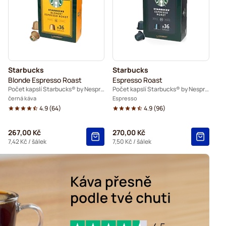
espresso®
Friele kávové kapsle pro Nespresso®
o Nespresso®
kapsle pro Nespresso®
Starbucks
Starbucks
pro Nespresso®
Blonde Espresso Roast
Espresso Roast
Počet kapslí Starbucks® by Nespresso®: 36
Počet kapslí Starbucks® by Nespresso®: 36
černá káva
Espresso
4.9
(
64
)
4.9
(
96
)
267,00 Kč
270,00 Kč
7,42 Kč
/ šálek
7,50 Kč
/ šálek