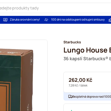
Záruka srovnání ceny!
100 dní na odstoupení od kupní smlouvy
Starbucks
Lungo House 
36 kapslí Starbucks®
262,00 Kč
7,28 Kč
/ šálek
Bezplatná doprava nad 1000,