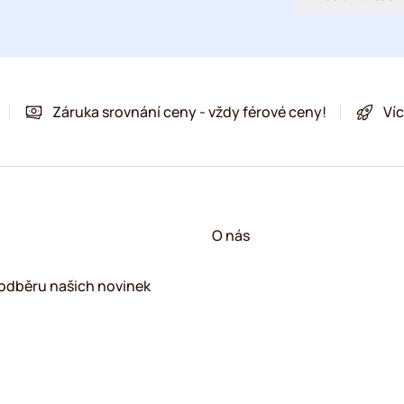
Záruka srovnání ceny - vždy férové ceny!
Víc
!
O nás
k odběru našich novinek