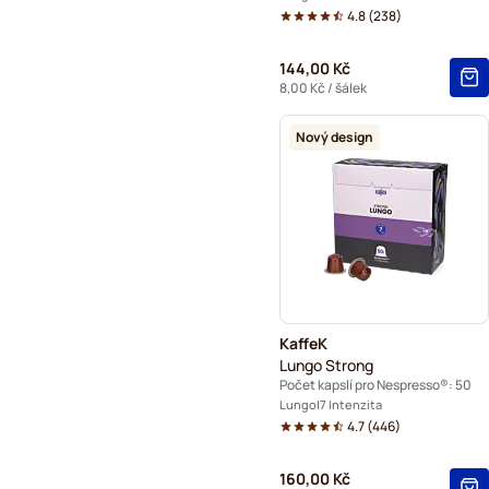
4.8
(
238
)
144,00 Kč
8,00 Kč
/ šálek
Nový design
KaffeK
Lungo Strong
Počet kapslí pro Nespresso®: 50
Lungo
7 Intenzita
4.7
(
446
)
160,00 Kč