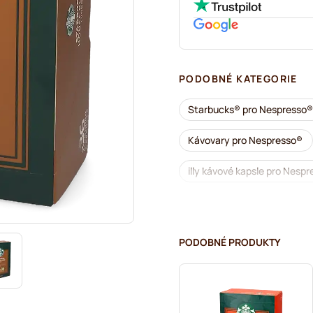
PODOBNÉ KATEGORIE
Starbucks® pro Nespresso®
Kávovary pro Nespresso®
illy kávové kapsle pro Nesp
Příslušenství pro Nespresso
Odvápnění a údržba pro Ne
PODOBNÉ PRODUKTY
Segafredo kávové kapsle p
Caffè Borbone pro Nespres