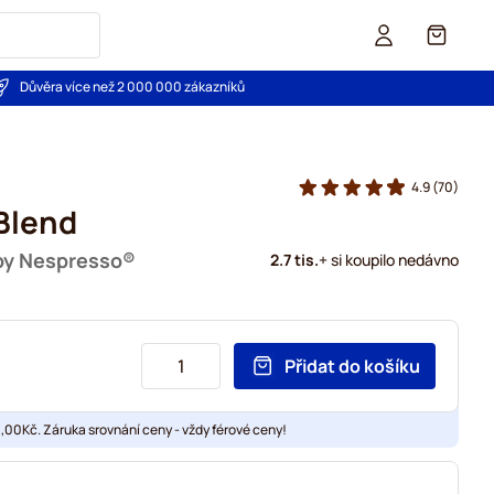
Košík
Důvěra více než 2 000 000 zákazníků
4.9
(70)
Blend
 by Nespresso®
2.7 tis.
+ si koupilo nedávno
Přidat do košíku
00Kč. Záruka srovnání ceny - vždy férové ceny!