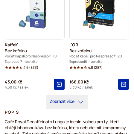
KaffeK
L'OR
Bez kofeinu
Bez kofeinu
Počet kapslí pro Nespresso®: 10
Počet kapslí pro Nespresso®: 20
Espresso
7 Intenzita
Espresso
6 Intenzita
4.6
(
833
)
4.8
(
287
)
43,00 Kč
166,00 Kč
4,30 Kč
/ šálek
8,30 Kč
/ šálek
Zobrazit více
POPIS
Café Royal Decaffeinato Lungo je ideální volbou pro ty, kteří
chtějí lahodnou kávu bez kofeinu, která nebude mít kompromisy
na chuti. Tato prémiová směs se vyznačuje jemn? praena nízkou