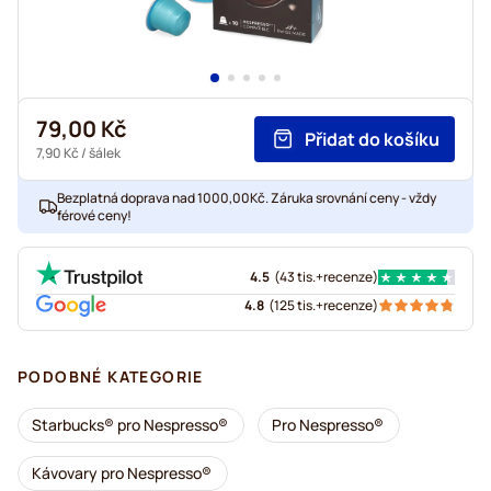
79,00 Kč
Přidat do košíku
7,90 Kč
/ šálek
Bezplatná doprava nad 1000,00Kč. Záruka srovnání ceny - vždy
férové ceny!
4.5
(
43 tis.+
recenze
)
4.8
(
125 tis.+
recenze
)
PODOBNÉ KATEGORIE
Starbucks® pro Nespresso®
Pro Nespresso®
Kávovary pro Nespresso®