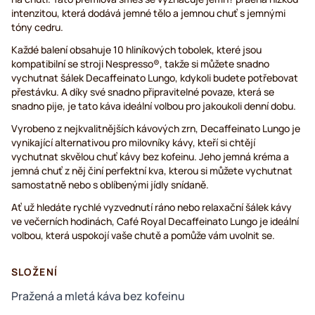
intenzitou, která dodává jemné tělo a jemnou chuť s jemnými
tóny cedru.
Každé balení obsahuje 10 hliníkových tobolek, které jsou
kompatibilní se stroji Nespresso®, takže si můžete snadno
vychutnat šálek Decaffeinato Lungo, kdykoli budete potřebovat
přestávku. A díky své snadno připravitelné povaze, která se
snadno pije, je tato káva ideální volbou pro jakoukoli denní dobu.
Vyrobeno z nejkvalitnějších kávových zrn, Decaffeinato Lungo je
vynikající alternativou pro milovníky kávy, kteří si chtějí
vychutnat skvělou chuť kávy bez kofeinu. Jeho jemná kréma a
jemná chuť z něj činí perfektní kva, kterou si můžete vychutnat
samostatně nebo s oblíbenými jídly snídaně.
Ať už hledáte rychlé vyzvednutí ráno nebo relaxační šálek kávy
ve večerních hodinách, Café Royal Decaffeinato Lungo je ideální
volbou, která uspokojí vaše chutě a pomůže vám uvolnit se.
SLOŽENÍ
Pražená a mletá káva bez kofeinu