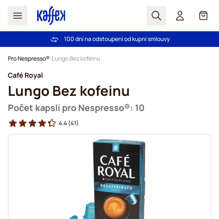
Hledat
Košík
100 dní na odstoupení od kupní smlouvy
Bezplatná doprava nad 1000,00Kč
Přejít na obsah
Pro Nespresso®
Lungo Bez kofeinu
Café Royal
Lungo Bez kofeinu
Počet kapslí pro Nespresso®: 10
4.4
(41)