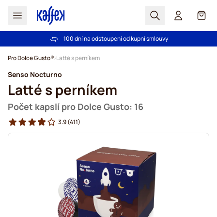
Hledat
Košík
100 dní na odstoupení od kupní smlouvy
Bezplatná doprava nad 1000,00Kč
Přejít na obsah
Pro Dolce Gusto®
Latté s perníkem
Senso Nocturno
Latté s perníkem
Počet kapslí pro Dolce Gusto: 16
3.9
(411)