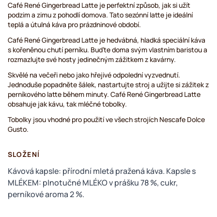
Café René Gingerbread Latte je perfektní způsob, jak si užít
podzim a zimu z pohodlí domova. Tato sezónní latte je ideální
teplá a útulná káva pro prázdninové období.
Café René Gingerbread Latte je hedvábná, hladká speciální káva
s kořeněnou chutí perníku. Buďte doma svým vlastním baristou a
rozmazlujte své hosty jedinečným zážitkem z kavárny.
Skvělé na večeři nebo jako hřejivé odpolední vyzvednutí.
Jednoduše popadněte šálek, nastartujte stroj a užijte si zážitek z
perníkového latte během minuty. Café René Gingerbread Latte
obsahuje jak kávu, tak mléčné tobolky.
Tobolky jsou vhodné pro použití ve všech strojích Nescafe Dolce
Gusto.
SLOŽENÍ
Kávová kapsle: přírodní mletá pražená káva. Kapsle s
MLÉKEM: plnotučné MLÉKO v prášku 78 %, cukr,
perníkové aroma 2 %.