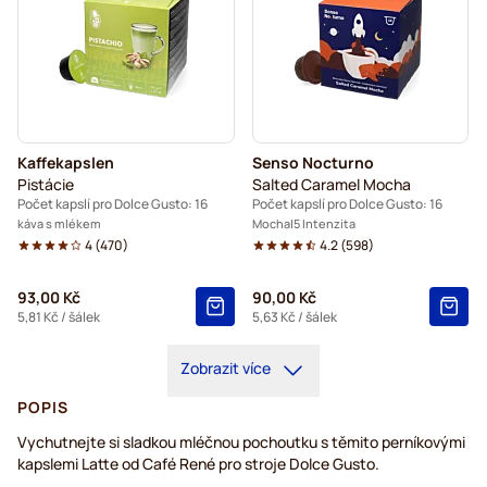
Kaffekapslen
Senso Nocturno
Pistácie
Salted Caramel Mocha
Počet kapslí pro Dolce Gusto: 16
Počet kapslí pro Dolce Gusto: 16
káva s mlékem
Mocha
5 Intenzita
4
(
470
)
4.2
(
598
)
93,00 Kč
90,00 Kč
5,81 Kč
/ šálek
5,63 Kč
/ šálek
Zobrazit více
POPIS
Vychutnejte si sladkou mléčnou pochoutku s těmito perníkovými
kapslemi Latte od Café René pro stroje Dolce Gusto.