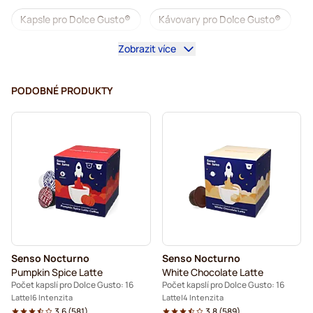
Kapsle pro Dolce Gusto®
Kávovary pro Dolce Gusto®
Zobrazit více
Příslušenství pro Dolce Gusto®
Káva bez kofeinu pro Dolce Gusto
PODOBNÉ PRODUKTY
Odvápnění a údržba pro Dolce Gusto
Segafredo kávové kapsle pro Dolce Gusto
Café René kávové kapsle pro Dolce Gusto
Caffè Borbone pro Dolce Gusto
Dolce Vita kapsle pro Dolce Gusto
Senso Nocturno
Senso Nocturno
Gimoka kapsle pro Dolce Gusto
Pro Dolce Gusto®
Pumpkin Spice Latte
White Chocolate Latte
Počet kapslí pro Dolce Gusto: 16
Počet kapslí pro Dolce Gusto: 16
Starbucks® kapsle pro Dolce Gusto
Latte
6 Intenzita
Latte
4 Intenzita
3.6
(
581
)
3.8
(
589
)