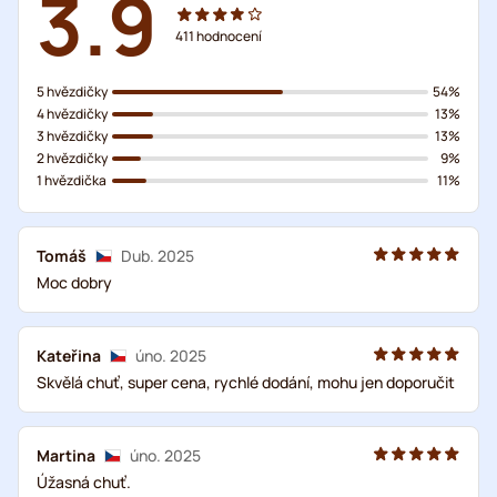
3.9
411
hodnocení
5 hvězdičky
54%
4 hvězdičky
13%
3 hvězdičky
13%
2 hvězdičky
9%
1 hvězdička
11%
Tomáš
Dub. 2025
Moc dobry
Kateřina
úno. 2025
Skvělá chuť, super cena, rychlé dodání, mohu jen doporučit
Martina
úno. 2025
Úžasná chuť.