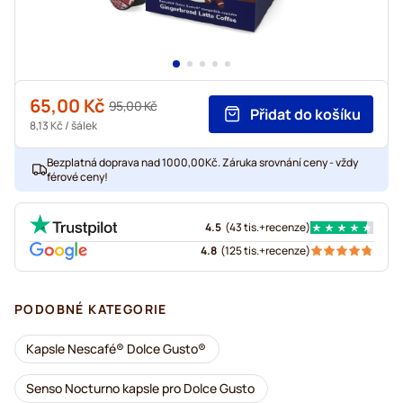
65,00 Kč
95,00 Kč
Přidat do košíku
8,13 Kč
/ šálek
Bezplatná doprava nad 1000,00Kč. Záruka srovnání ceny - vždy
férové ceny!
4.5
(
43 tis.+
recenze
)
4.8
(
125 tis.+
recenze
)
PODOBNÉ KATEGORIE
Kapsle Nescafé® Dolce Gusto®
Senso Nocturno kapsle pro Dolce Gusto