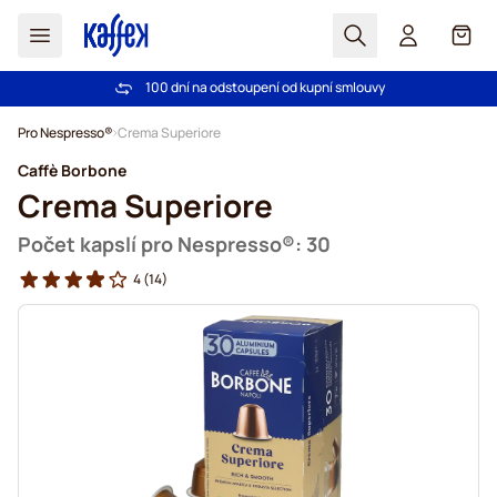
Hledat
Košík
100 dní na odstoupení od kupní smlouvy
Bezplatná doprava nad 1000,00Kč
Přejít na obsah
Pro Nespresso®
Crema Superiore
Caffè Borbone
Crema Superiore
Počet kapslí pro Nespresso®: 30
4
(14)