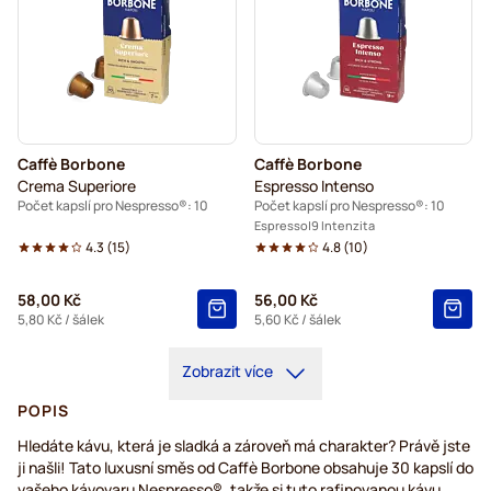
Caffè Borbone
Caffè Borbone
Crema Superiore
Espresso Intenso
Počet kapslí pro Nespresso®: 10
Počet kapslí pro Nespresso®: 10
Espresso
9 Intenzita
4.3
(
15
)
4.8
(
10
)
58,00 Kč
56,00 Kč
5,80 Kč
/ šálek
5,60 Kč
/ šálek
Zobrazit více
POPIS
Hledáte kávu, která je sladká a zároveň má charakter? Právě jste
ji našli! Tato luxusní směs od Caffè Borbone obsahuje 30 kapslí do
vašeho kávovaru Nespresso®, takže si tuto rafinovanou kávu