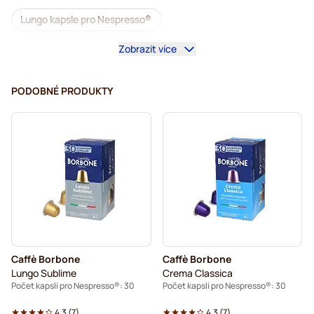
Lungo kapsle pro Nespresso®
Zobrazit více
illy kávové kapsle pro Nespresso®
Café Royal kávové kapsle pro Nespresso®
PODOBNÉ PRODUKTY
Příslušenství pro Nespresso®
Doplňky k přípravě kávy pro Nespresso®
Odvápnění a údržba pro Nespresso®
L'OR kávové kapsle pro Nespresso®
Segafredo kávové kapsle pro Nespresso®
Caffè Borbone
Caffè Borbone
Café René kávové kapsle pro Nespresso®
Lungo Sublime
Crema Classica
Počet kapslí pro Nespresso®: 30
Počet kapslí pro Nespresso®: 30
Kapsle pro Nespresso®
4.3
(
7
)
4.3
(
7
)