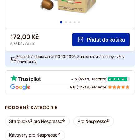
172,00 Kč
Přidat do košíku
5,73 Kč
/ šálek
Bezplatná doprava nad 1000,00Kč. Záruka srovnání ceny - vždy
férové ceny!
4.5
(
43 tis.+
recenze
)
4.8
(
125 tis.+
recenze
)
PODOBNÉ KATEGORIE
Starbucks® pro Nespresso®
Pro Nespresso®
Kávovary pro Nespresso®