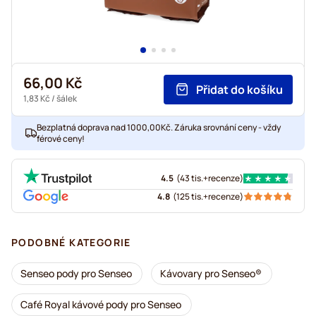
66,00 Kč
Přidat do košíku
1,83 Kč
/ šálek
Bezplatná doprava nad 1000,00Kč. Záruka srovnání ceny - vždy
férové ceny!
4.5
(
43 tis.+
recenze
)
4.8
(
125 tis.+
recenze
)
PODOBNÉ KATEGORIE
Senseo pody pro Senseo
Kávovary pro Senseo®
Café Royal kávové pody pro Senseo