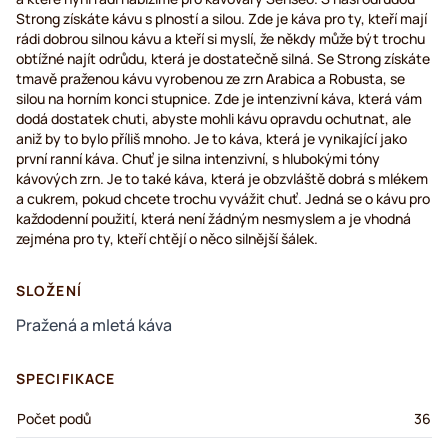
Strong získáte kávu s plností a silou. Zde je káva pro ty, kteří mají
rádi dobrou silnou kávu a kteří si myslí, že někdy může být trochu
obtížné najít odrůdu, která je dostatečně silná. Se Strong získáte
tmavě praženou kávu vyrobenou ze zrn Arabica a Robusta, se
silou na horním konci stupnice. Zde je intenzivní káva, která vám
dodá dostatek chuti, abyste mohli kávu opravdu ochutnat, ale
aniž by to bylo příliš mnoho. Je to káva, která je vynikající jako
první ranní káva. Chuť je silna intenzivní, s hlubokými tóny
kávových zrn. Je to také káva, která je obzvláště dobrá s mlékem
a cukrem, pokud chcete trochu vyvážit chuť. Jedná se o kávu pro
každodenní použití, která není žádným nesmyslem a je vhodná
zejména pro ty, kteří chtějí o něco silnější šálek.
SLOŽENÍ
Pražená a mletá káva
SPECIFIKACE
Počet podů
36