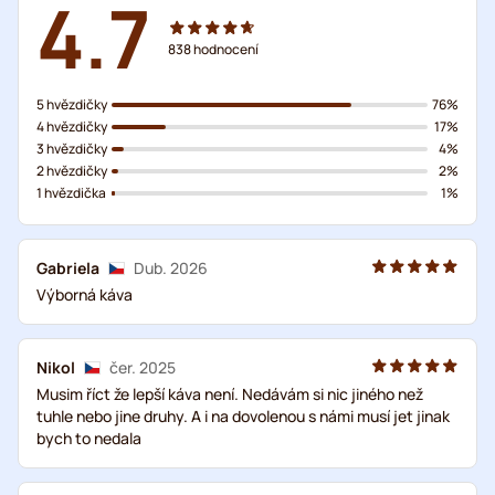
4.7
838
hodnocení
5 hvězdičky
76%
4 hvězdičky
17%
3 hvězdičky
4%
2 hvězdičky
2%
1 hvězdička
1%
Gabriela
Dub. 2026
Výborná káva
Nikol
čer. 2025
Musim říct že lepší káva není. Nedávám si nic jiného než
tuhle nebo jine druhy. A i na dovolenou s námi musí jet jinak
bych to nedala