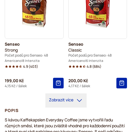
Senseo
Senseo
Strong
Classic
Počet podů pro Senseo: 48
Počet podů pro Senseo: 48
Americano
8 Intenzita
Americano
6 Intenzita
4.9
(
403
)
4.8
(
684
)
199,00 Kč
200,00 Kč
4,15 Kč
/ šálek
4,17 Kč
/ šálek
Zobrazit více
POPIS
S kávou Kaffekapslen Everyday Coffee jsme vytvořili řadu
různých směsí, které jsou zvláště vhodné pro každodenní použití
a které nyní rádi nabízíme pro kávovary Senseo. S naší odrůdou