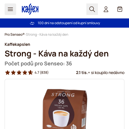
Hledat
Košík
100 dní na odstoupení od kupní smlouvy
Bezplatná doprava nad 1000,00Kč
Přejít na obsah
Pro Senseo®
Strong - Káva na každý den
Kaffekapslen
Strong - Káva na každý den
Počet podů pro Senseo: 36
2.1 tis.
+ si koupilo nedávno
4.7
(838)