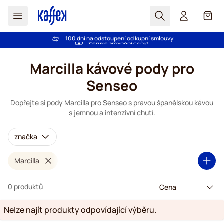
Hledat
Košík
Důvěra více než 2 000 000 zákazníků
100 dní na odstoupení od kupní smlouvy
Bezplatná doprava nad 1000,00Kč
Záruka srovnání ceny!
Přejít na obsah
Marcilla kávové pody pro
Senseo
Dopřejte si pody Marcilla pro Senseo s pravou španělskou kávou
s jemnou a intenzivní chutí.
značka
Marcilla
0 produktů
Nelze najít produkty odpovídající výběru.