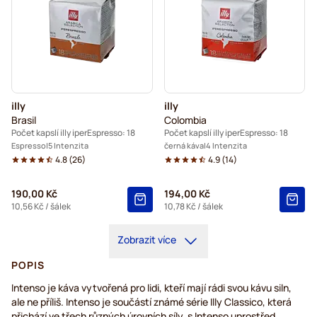
illy
illy
Brasil
Colombia
Počet kapslí illy iperEspresso: 18
Počet kapslí illy iperEspresso: 18
Espresso
5 Intenzita
černá káva
4 Intenzita
4.8
(
26
)
4.9
(
14
)
190,00 Kč
194,00 Kč
10,56 Kč
/ šálek
10,78 Kč
/ šálek
Zobrazit více
POPIS
Intenso je káva vytvořená pro lidi, kteří mají rádi svou kávu siln,
ale ne příliš. Intenso je součástí známé série Illy Classico, která
přichází ve třech různých úrovních síly, s Intenso uprostřed.