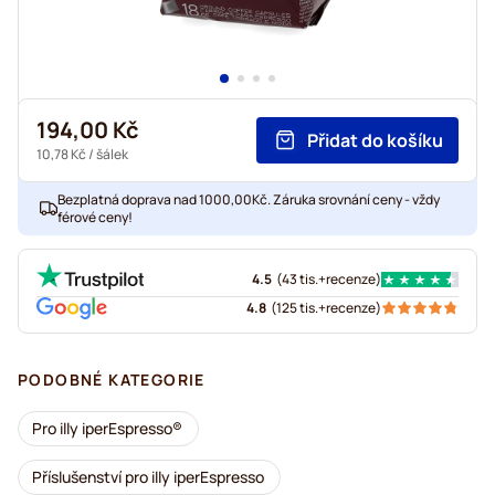
194,00 Kč
Přidat do košíku
10,78 Kč
/ šálek
Bezplatná doprava nad 1000,00Kč. Záruka srovnání ceny - vždy
férové ceny!
4.5
(
43 tis.+
recenze
)
4.8
(
125 tis.+
recenze
)
PODOBNÉ KATEGORIE
Pro illy iperEspresso®
Příslušenství pro illy iperEspresso