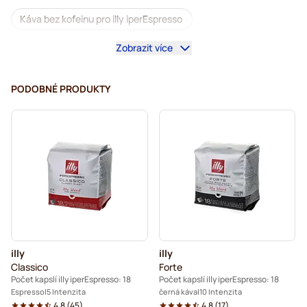
Káva bez kofeinu pro illy iperEspresso
Zobrazit více
Odvápnění a údržba pro illy IperEspresso
Kávové kapsle pro illy iperEspresso
PODOBNÉ PRODUKTY
Kapsle pro illy iperEspresso®
illy
illy
Classico
Forte
Počet kapslí illy iperEspresso: 18
Počet kapslí illy iperEspresso: 18
Espresso
5 Intenzita
černá káva
10 Intenzita
4.8
(
45
)
4.8
(
17
)