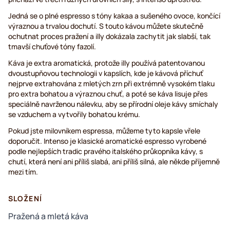
Jedná se o plné espresso s tóny kakaa a sušeného ovoce, končící
výraznou a trvalou dochutí. S touto kávou můžete skutečně
ochutnat proces pražení a illy dokázala zachytit jak slabší, tak
tmavší chuťové tóny fazolí.
Káva je extra aromatická, protože illy používá patentovanou
dvoustupňovou technologii v kapslích, kde je kávová příchuť
nejprve extrahována z mletých zrn při extrémně vysokém tlaku
pro extra bohatou a výraznou chuť, a poté se káva lisuje přes
speciálně navrženou nálevku, aby se přírodní oleje kávy smíchaly
se vzduchem a vytvořily bohatou krému.
Pokud jste milovníkem espressa, můžeme tyto kapsle vřele
doporučit. Intenso je klasické aromatické espresso vyrobené
podle nejlepších tradic pravého italského průkopníka kávy, s
chutí, která není ani příliš slabá, ani příliš silná, ale někde příjemně
mezi tím.
SLOŽENÍ
Pražená a mletá káva