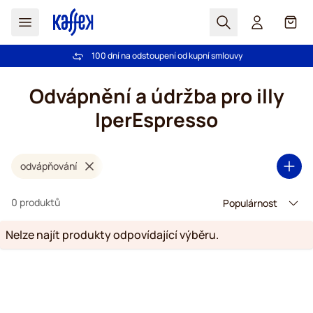
Hledat
Košík
100 dní na odstoupení od kupní smlouvy
Bezplatná doprava nad 1000,00Kč
Přejít na obsah
Odvápnění a údržba pro illy
IperEspresso
odvápňování
0 produktů
Nelze najít produkty odpovídající výběru.