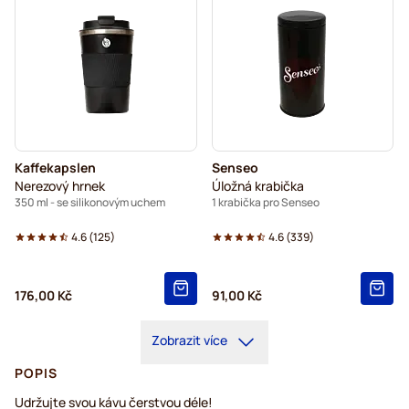
Kaffekapslen
Senseo
Nerezový hrnek
Úložná krabička
350 ml - se silikonovým uchem
1 krabička pro Senseo
4.6
(
125
)
4.6
(
339
)
176,00 Kč
91,00 Kč
Zobrazit více
POPIS
Udržujte svou kávu čerstvou déle!