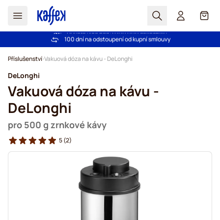
Hledat
Košík
Důvěra více než 2 000 000 zákazníků
Bezplatná doprava nad 1000,00Kč
100 dní na odstoupení od kupní smlouvy
Záruka srovnání ceny!
Přejít na obsah
Příslušenství
Vakuová dóza na kávu - DeLonghi
DeLonghi
Vakuová dóza na kávu -
DeLonghi
pro 500 g zrnkové kávy
5
(2)