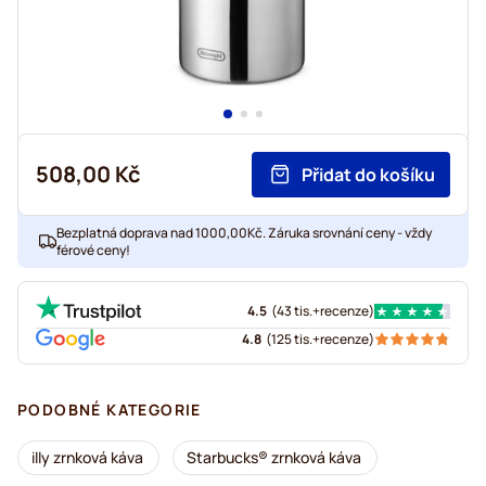
508,00 Kč
Přidat do košíku
Bezplatná doprava nad 1000,00Kč. Záruka srovnání ceny - vždy
férové ceny!
4.5
(
43 tis.+
recenze
)
4.8
(
125 tis.+
recenze
)
PODOBNÉ KATEGORIE
illy zrnková káva
Starbucks® zrnková káva