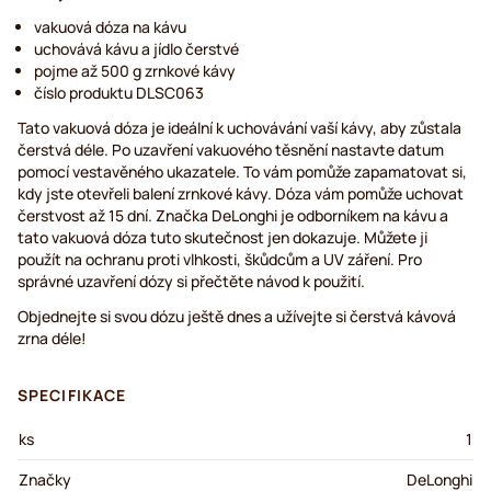
vakuová dóza na kávu
uchovává kávu a jídlo čerstvé
pojme až 500 g zrnkové kávy
číslo produktu DLSC063
Tato vakuová dóza je ideální k uchovávání vaší kávy, aby zůstala
čerstvá déle. Po uzavření vakuového těsnění nastavte datum
pomocí vestavěného ukazatele. To vám pomůže zapamatovat si,
kdy jste otevřeli balení zrnkové kávy. Dóza vám pomůže uchovat
čerstvost až 15 dní. Značka DeLonghi je odborníkem na kávu a
tato vakuová dóza tuto skutečnost jen dokazuje. Můžete ji
použít na ochranu proti vlhkosti, škůdcům a UV záření. Pro
správné uzavření dózy si přečtěte návod k použití.
Objednejte si svou dózu ještě dnes a užívejte si čerstvá kávová
zrna déle!
SPECIFIKACE
ks
1
Značky
DeLonghi