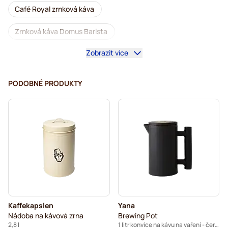
Café Royal zrnková káva
Zrnková káva Domus Barista
Zobrazit více
Kávovary na zrnkovou kávu
Zrnková káva bez kofeinu
L'OR zrnková káva
Segafredo zrnková káva
PODOBNÉ PRODUKTY
Caffè Borbone zrnková káva
Merrild zrnková káva
Garibaldi zrnková káva
Tonino Lamborghini zrnková káva
Gimoka zrnková káva
Kaffekapslen příslušenství
Zrnková káva Kaffekapslen
Kaffekapslen
Yana
Delonghi espresso zrnková káva
Nádoba na kávová zrna
Brewing Pot
2,8 l
1 litr konvice na kávu na vaření - černá