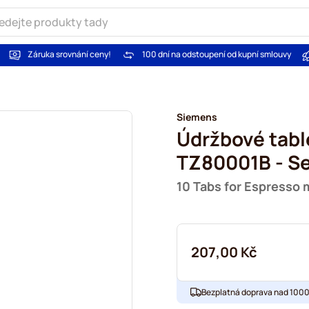
Záruka srovnání ceny!
100 dní na odstoupení od kupní smlouvy
Siemens
Údržbové tabl
TZ80001B - S
10 Tabs for Espresso 
207,00 Kč
Bezplatná doprava nad 1000,