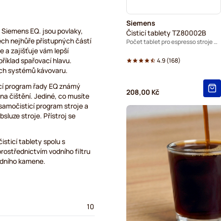
Siemens
y Siemens EQ. jsou povlaky,
Čisticí tablety TZ80002B
těch nejhůře přístupných částí
Počet tablet pro espresso stroje EQ.series: 3
e a zajišťuje vám lepší
příklad spařovací hlavu.
4.9
(
168
)
ch systémů kávovaru.
ticí program řady EQ známý
208,00 Kč
 na čištění. Jediné, co musíte
t samočisticí program stroje a
luze stroje. Přístroj se
sticí tablety spolu s
ostřednictvím vodního filtru
vodního kamene.
10