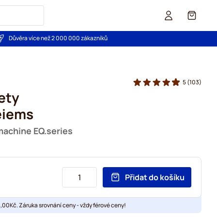
Košík
Důvěra více než 2 000 000 zákazníků
5
(103)
ety
eiems
machine EQ.series
Přidat do košíku
00Kč. Záruka srovnání ceny - vždy férové ceny!