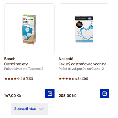
Bosch
Nescafé
Čisticí tablety
Tekutý odstraňovač vodního kamene
Počet dávek pro Tassimo: 2
Počet dávek pro Dolce Gusto: 2
4.8
(
313
)
4.8
(
436
)
147,00 Kč
208,00 Kč
Zobrazit více