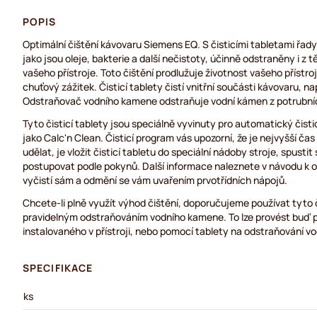
POPIS
Optimální čištění kávovaru Siemens EQ. S čisticími tabletami řad
jako jsou oleje, bakterie a další nečistoty, účinně odstraněny i z 
vašeho přístroje. Toto čištění prodlužuje životnost vašeho přístroj
chuťový zážitek. Čisticí tablety čistí vnitřní součásti kávovaru, na
Odstraňovač vodního kamene odstraňuje vodní kámen z potrubní
Tyto čisticí tablety jsou speciálně vyvinuty pro automatický čis
jako Calc'n Clean. Čisticí program vás upozorní, že je nejvyšší čas
udělat, je vložit čisticí tabletu do speciální nádoby stroje, spusti
postupovat podle pokynů. Další informace naleznete v návodu k obs
vyčistí sám a odmění se vám uvařením prvotřídních nápojů.
Chcete-li plně využít výhod čištění, doporučujeme používat tyto či
pravidelným odstraňováním vodního kamene. To lze provést buď pr
instalovaného v přístroji, nebo pomocí tablety na odstraňování 
SPECIFIKACE
ks