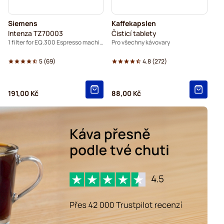
Siemens
Kaffekapslen
Intenza TZ70003
Čisticí tablety
1 filter for EQ.300 Espresso machines
Pro všechny kávovary
5
(
69
)
4.8
(
272
)
191,00 Kč
88,00 Kč