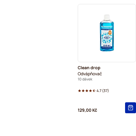
Clean drop
Odvápňovač
10 dávek
4.7
(
37
)
129,00 Kč