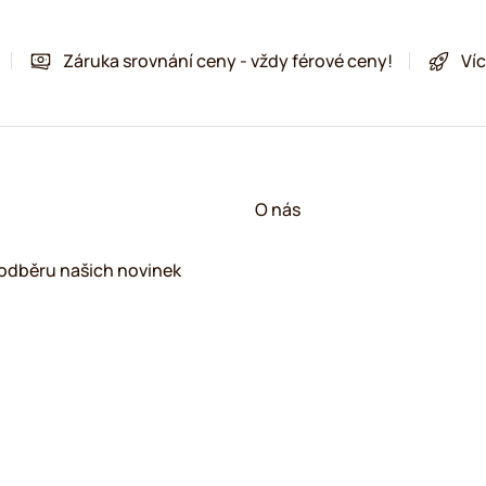
Záruka srovnání ceny - vždy férové ceny!
Víc
!
O nás
k odběru našich novinek