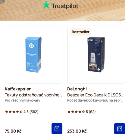
Bestseller
Kaffekapslen
DeLonghi
Tekutý odstraňovač vodního kamene
Descaler Eco Decalk DLSC500
Pro všechny kávovary
Počet dávek do kávovaru na espresso: 5
4.8
(
362
)
5
(
62
)
75,00 Kč
253,00 Kč