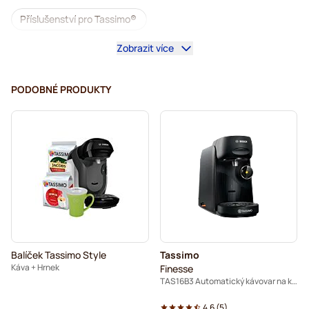
Příslušenství pro Tassimo®
Zobrazit více
Káva bez kofeinu pro Tassimo
Doplňky k přípravě kávy pro Tassimo
PODOBNÉ PRODUKTY
Odvápnění a údržba pro Tassimo
L'OR kávové kapsle pro Tassimo
Jacobs kávové kapsle pro Tassimo
Kapsle pro Tassimo®
Friele kávové kapsle pro Tassimo
Marcilla kávové kapsle pro Tassimo
Balíček Tassimo Style
Tassimo
Kávovary pro Tassimo®
Kávovary na kapsle Tassimo
Káva + Hrnek
Finesse
TAS16B3 Automatický kávovar na kapsle
Pro Tassimo®
Horká čokoláda a čaj pro Tassimo®
4.6
(
5
)