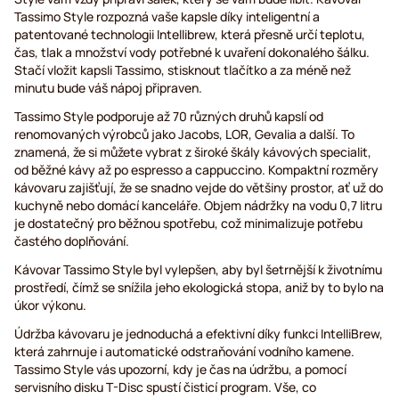
Tassimo Style rozpozná vaše kapsle díky inteligentní a
patentované technologii Intellibrew, která přesně určí teplotu,
čas, tlak a množství vody potřebné k uvaření dokonalého šálku.
Stačí vložit kapsli Tassimo, stisknout tlačítko a za méně než
minutu bude váš nápoj připraven.
Tassimo Style podporuje až 70 různých druhů kapslí od
renomovaných výrobců jako Jacobs, LOR, Gevalia a další. To
znamená, že si můžete vybrat z široké škály kávových specialit,
od běžné kávy až po espresso a cappuccino. Kompaktní rozměry
kávovaru zajišťují, že se snadno vejde do většiny prostor, ať už do
kuchyně nebo domácí kanceláře. Objem nádržky na vodu 0,7 litru
je dostatečný pro běžnou spotřebu, což minimalizuje potřebu
častého doplňování.
Kávovar Tassimo Style byl vylepšen, aby byl šetrnější k životnímu
prostředí, čímž se snížila jeho ekologická stopa, aniž by to bylo na
úkor výkonu.
Údržba kávovaru je jednoduchá a efektivní díky funkci IntelliBrew,
která zahrnuje i automatické odstraňování vodního kamene.
Tassimo Style vás upozorní, kdy je čas na údržbu, a pomocí
servisního disku T-Disc spustí čisticí program. Vše, co