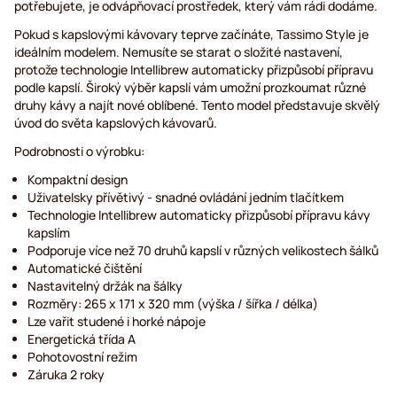
potřebujete, je odvápňovací prostředek, který vám rádi dodáme.
Pokud s kapslovými kávovary teprve začínáte, Tassimo Style je
ideálním modelem. Nemusíte se starat o složité nastavení,
protože technologie Intellibrew automaticky přizpůsobí přípravu
podle kapslí. Široký výběr kapslí vám umožní prozkoumat různé
druhy kávy a najít nové oblíbené. Tento model představuje skvělý
úvod do světa kapslových kávovarů.
Podrobnosti o výrobku:
Kompaktní design
Uživatelsky přívětivý - snadné ovládání jedním tlačítkem
Technologie Intellibrew automaticky přizpůsobí přípravu kávy
kapslím
Podporuje více než 70 druhů kapslí v různých velikostech šálků
Automatické čištění
Nastavitelný držák na šálky
Rozměry: 265 x 171 x 320 mm (výška / šířka / délka)
Lze vařit studené i horké nápoje
Energetická třída A
Pohotovostní režim
Záruka 2 roky