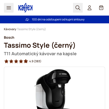
Hledat
Košík
100 dní na odstoupení od kupní smlouvy
Bezplatná doprava nad 1000,00Kč
Přejít na obsah
Kávovary
Tassimo Style (černý)
Bosch
Tassimo Style (černý)
T11 Automatický kávovar na kapsle
4.9
(383)