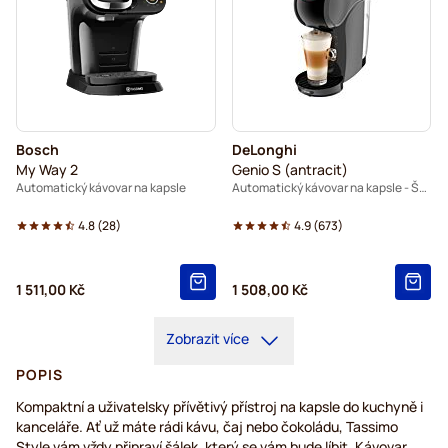
Bosch
DeLonghi
My Way 2
Genio S (antracit)
Automatický kávovar na kapsle
Automatický kávovar na kapsle - Šedý
4.8
(
28
)
4.9
(
673
)
1 511,00 Kč
1 508,00 Kč
Zobrazit více
POPIS
Kompaktní a uživatelsky přívětivý přístroj na kapsle do kuchyně i
kanceláře. Ať už máte rádi kávu, čaj nebo čokoládu, Tassimo
Style vám vždy připraví šálek, který se vám bude líbit. Kávovar