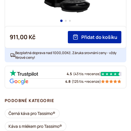
911,00 Kč
Přidat do košíku
Bezplatná doprava nad 1000,00Kč. Záruka srovnání ceny - vždy
férové ceny!
4.5
(
43 tis.+
recenze
)
4.8
(
125 tis.+
recenze
)
PODOBNÉ KATEGORIE
Černá káva pro Tassimo®
Káva s mlékem pro Tassimo®