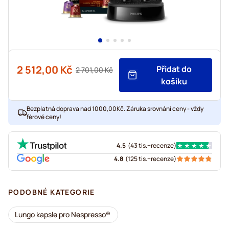
2 512,00 Kč
Přidat do
Běžná cena
2 701,00 Kč
Již od
košíku
Bezplatná doprava nad 1000,00Kč. Záruka srovnání ceny - vždy
férové ceny!
4.5
(
43 tis.+
recenze
)
4.8
(
125 tis.+
recenze
)
PODOBNÉ KATEGORIE
Lungo kapsle pro Nespresso®