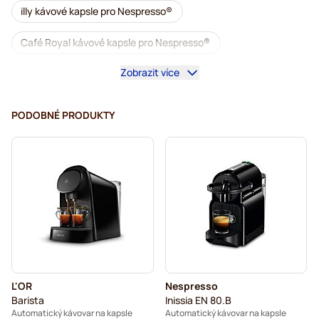
illy kávové kapsle pro Nespresso®
Café Royal kávové kapsle pro Nespresso®
Zobrazit více
Příslušenství pro Nespresso®
Doplňky k přípravě kávy pro Nespresso®
PODOBNÉ PRODUKTY
Odvápnění a údržba pro Nespresso®
L'OR kávové kapsle pro Nespresso®
Segafredo kávové kapsle pro Nespresso®
Café René kávové kapsle pro Nespresso®
Caffè Borbone pro Nespresso®
L'OR
Nespresso
Kapsle pro Nespresso®
Barista
Inissia EN 80.B
Automatický kávovar na kapsle
Automatický kávovar na kapsle