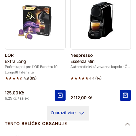
L'OR
Nespresso
Extra Long
Essenza Mini
Počet kapslí pro L'OR Barista: 10
Automatický kávovar na kapsle - Černý
Lungo
8 Intenzita
4.9
(
89
)
4.4
(
14
)
125,00 Kč
2 112,00 Kč
6,25 Kč
/ šálek
Zobrazit více
TENTO BALÍČEK OBSAHUJE