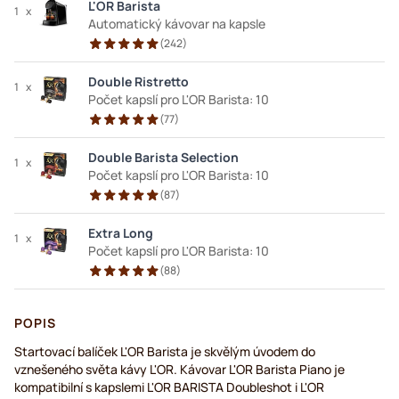
L'OR Barista
1
x
Automatický kávovar na kapsle
(
242
)
Double Ristretto
1
x
Počet kapslí pro L'OR Barista: 10
(
77
)
Double Barista Selection
1
x
Počet kapslí pro L'OR Barista: 10
(
87
)
Extra Long
1
x
Počet kapslí pro L'OR Barista: 10
(
88
)
POPIS
Startovací balíček L'OR Barista je skvělým úvodem do
vznešeného světa kávy L'OR. Kávovar L'OR Barista Piano je
kompatibilní s kapslemi L'OR BARISTA Doubleshot i L'OR