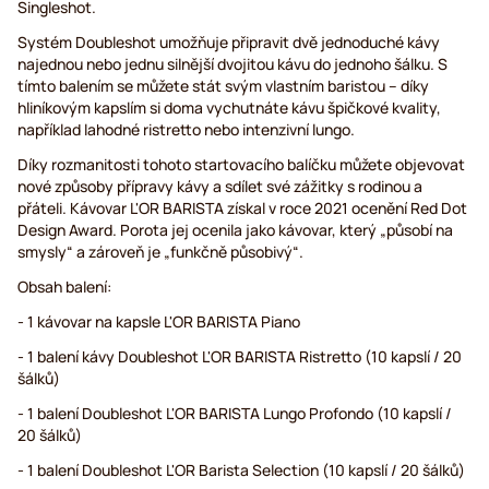
Singleshot.
Systém Doubleshot umožňuje připravit dvě jednoduché kávy
najednou nebo jednu silnější dvojitou kávu do jednoho šálku. S
tímto balením se můžete stát svým vlastním baristou – díky
hliníkovým kapslím si doma vychutnáte kávu špičkové kvality,
například lahodné ristretto nebo intenzivní lungo.
Díky rozmanitosti tohoto startovacího balíčku můžete objevovat
nové způsoby přípravy kávy a sdílet své zážitky s rodinou a
přáteli. Kávovar L'OR BARISTA získal v roce 2021 ocenění Red Dot
Design Award. Porota jej ocenila jako kávovar, který „působí na
smysly“ a zároveň je „funkčně působivý“.
Obsah balení:
- 1 kávovar na kapsle L'OR BARISTA Piano
- 1 balení kávy Doubleshot L'OR BARISTA Ristretto (10 kapslí / 20
šálků)
- 1 balení Doubleshot L'OR BARISTA Lungo Profondo (10 kapslí /
20 šálků)
- 1 balení Doubleshot L'OR Barista Selection (10 kapslí / 20 šálků)