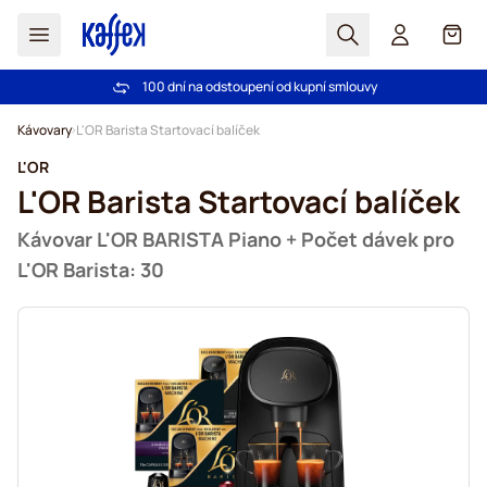
Hledat
Košík
100 dní na odstoupení od kupní smlouvy
Bezplatná doprava nad 1000,00Kč
Přejít na obsah
Kávovary
L'OR Barista Startovací balíček
L'OR
L'OR Barista Startovací balíček
Kávovar L'OR BARISTA Piano + Počet dávek pro
L'OR Barista: 30