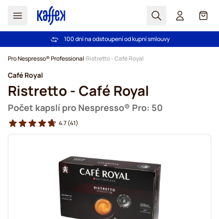
Hledat
Košík
100 dní na odstoupení od kupní smlouvy
Bezplatná doprava nad 1000,00Kč
Přejít na obsah
Pro Nespresso® Professional
Ristretto - Café Royal
Café Royal
Ristretto - Café Royal
Počet kapslí pro Nespresso® Pro: 50
4.7
(41)