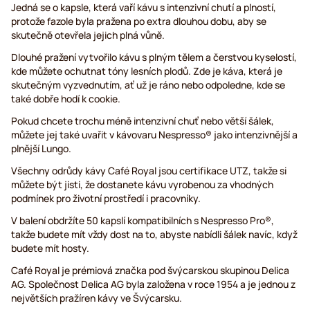
Jedná se o kapsle, která vaří kávu s intenzivní chutí a plností,
protože fazole byla pražena po extra dlouhou dobu, aby se
skutečně otevřela jejich plná vůně.
Dlouhé pražení vytvořilo kávu s plným tělem a čerstvou kyselostí,
kde můžete ochutnat tóny lesních plodů. Zde je káva, která je
skutečným vyzvednutím, ať už je ráno nebo odpoledne, kde se
také dobře hodí k cookie.
Pokud chcete trochu méně intenzivní chuť nebo větší šálek,
můžete jej také uvařit v kávovaru Nespresso® jako intenzivnější a
plnější Lungo.
Všechny odrůdy kávy Café Royal jsou certifikace UTZ, takže si
můžete být jisti, že dostanete kávu vyrobenou za vhodných
podmínek pro životní prostředí i pracovníky.
V balení obdržíte 50 kapslí kompatibilních s Nespresso Pro®,
takže budete mít vždy dost na to, abyste nabídli šálek navíc, když
budete mít hosty.
Café Royal je prémiová značka pod švýcarskou skupinou Delica
AG. Společnost Delica AG byla založena v roce 1954 a je jednou z
největších pražíren kávy ve Švýcarsku.