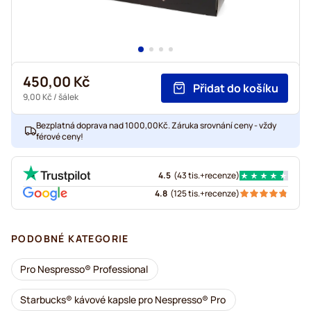
450,00 Kč
Přidat do košíku
9,00 Kč
/ šálek
Bezplatná doprava nad 1000,00Kč. Záruka srovnání ceny - vždy
férové ceny!
4.5
(
43 tis.+
recenze
)
4.8
(
125 tis.+
recenze
)
PODOBNÉ KATEGORIE
Pro Nespresso® Professional
Starbucks® kávové kapsle pro Nespresso® Pro