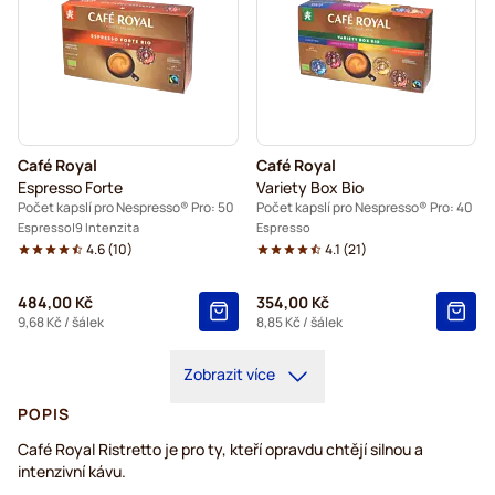
Café Royal
Café Royal
Espresso Forte
Variety Box Bio
Počet kapslí pro Nespresso® Pro: 50
Počet kapslí pro Nespresso® Pro: 40
Espresso
9 Intenzita
Espresso
4.6
(
10
)
4.1
(
21
)
484,00 Kč
354,00 Kč
9,68 Kč
/ šálek
8,85 Kč
/ šálek
Zobrazit více
POPIS
Café Royal Ristretto je pro ty, kteří opravdu chtějí silnou a
intenzivní kávu.