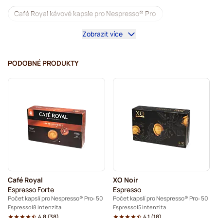
Café Royal kávové kapsle pro Nespresso® Pro
Zobrazit více
Kávovary pro Nespresso® Professional
Příslušenství pro Nespresso® Professional
PODOBNÉ PRODUKTY
Káva bez kofeinu pro Nespresso® Pro
Odvápnění a údržba pro Nespresso® Pro
Kapsle pro Nespresso® Pro
Gimoka kapsle pro Nespresso® Pro
Kávové kapsle pro Nespresso® pro
Café Royal
XO Noir
Kaffekapslen pro Nespresso® Professional
Espresso Forte
Espresso
Počet kapslí pro Nespresso® Pro: 50
Počet kapslí pro Nespresso® Pro: 50
Espresso
8 Intenzita
Espresso
5 Intenzita
4.8
(
38
)
4.1
(
18
)