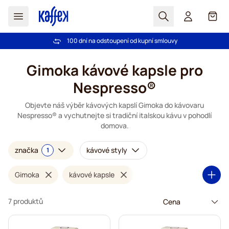
Hledat
Košík
100 dní na odstoupení od kupní smlouvy
Bezplatná doprava nad 1000,00Kč
Přejít na obsah
Gimoka kávové kapsle pro
Nespresso®
Objevte náš výběr kávových kapslí Gimoka do kávovaru
Nespresso® a vychutnejte si tradiční italskou kávu v pohodlí
domova.
značka
kávové styly
1
Gimoka
kávové kapsle
7 produktů