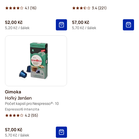
4.1
(16)
3.4
(221)
52,00 Kč
57,00 Kč
5,20 Kč
/ šálek
5,70 Kč
/ šálek
Gimoka
Hořký ženšen
Počet kapslí pro Nespresso®: 10
Espresso
6 Intenzita
4.2
(55)
57,00 Kč
5,70 Kč
/ šálek