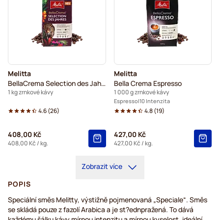
Melitta
Melitta
BellaCrema Selection des Jahres
Bella Crema Espresso
1 kg zrnkové kávy
1 000 g zrnkové kávy
Espresso
10 Intenzita
4.6
(
26
)
4.8
(
19
)
408,00 Kč
427,00 Kč
408,00 Kč
/ kg.
427,00 Kč
/ kg.
Zobrazit více
POPIS
Speciální směs Melitty, výstižně pojmenovaná „Speciale“. Směs
se skládá pouze z fazolí Arabica a je st?ednpražená. To dává
každému šálku kávy mírnou intenzitu a mírnou kyselost, ideální