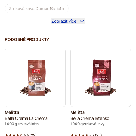
Zrnková káva Domus Barista
Zobrazit více
Kávovary na zrnkovou kávu
Zrnková káva bez kofeinu
L'OR zrnková káva
Segafredo zrnková káva
PODOBNÉ PRODUKTY
Caffè Borbone zrnková káva
Merrild zrnková káva
Garibaldi zrnková káva
Tonino Lamborghini zrnková káva
Gimoka zrnková káva
Zrnková káva Kaffekapslen
Delonghi espresso zrnková káva
Melitta
Melitta
Bella Crema La Crema
Bella Crema Intenso
1 000 g zrnkové kávy
1 000 g zrnkové kávy
4.4
(
29
)
4.7
(
25
)