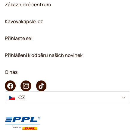
Zákaznické centrum
Kavovakapsle .cz
Přihlaste se!
Přihlášení k odběru našich novinek
O nás
CZ