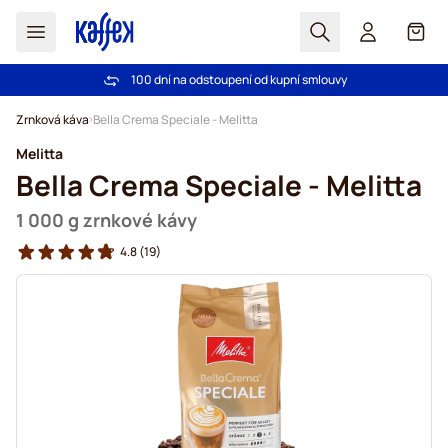
Hledat
Košík
100 dní na odstoupení od kupní smlouvy
Bezplatná doprava nad 1000,00Kč
Přejít na obsah
Zrnková káva
Bella Crema Speciale - Melitta
Melitta
Bella Crema Speciale - Melitta
1 000 g zrnkové kávy
4.8
(19)