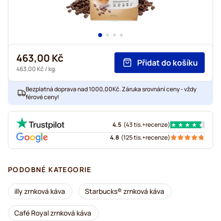
463,00 Kč
Přidat do košíku
463,00 Kč
/ kg.
Bezplatná doprava nad 1000,00Kč. Záruka srovnání ceny - vždy
férové ceny!
4.5
(
43 tis.+
recenze
)
4.8
(
125 tis.+
recenze
)
PODOBNÉ KATEGORIE
illy zrnková káva
Starbucks® zrnková káva
Café Royal zrnková káva