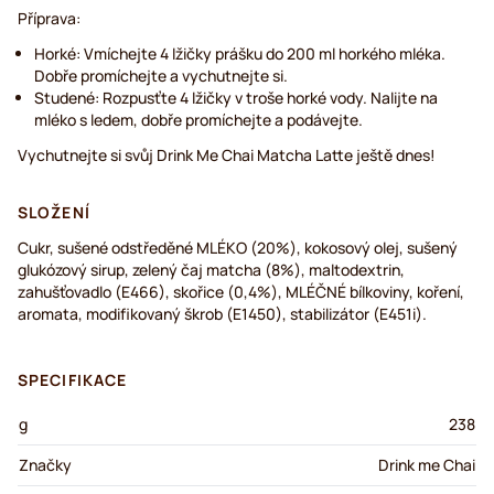
Příprava:
Horké: Vmíchejte 4 lžičky prášku do 200 ml horkého mléka.
Dobře promíchejte a vychutnejte si.
Studené: Rozpusťte 4 lžičky v troše horké vody. Nalijte na
mléko s ledem, dobře promíchejte a podávejte.
Vychutnejte si svůj Drink Me Chai Matcha Latte ještě dnes!
SLOŽENÍ
Cukr, sušené odstředěné MLÉKO (20%), kokosový olej, sušený
glukózový sirup, zelený čaj matcha (8%), maltodextrin,
zahušťovadlo (E466), skořice (0,4%), MLÉČNÉ bílkoviny, koření,
aromata, modifikovaný škrob (E1450), stabilizátor (E451i).
SPECIFIKACE
g
238
Značky
Drink me Chai