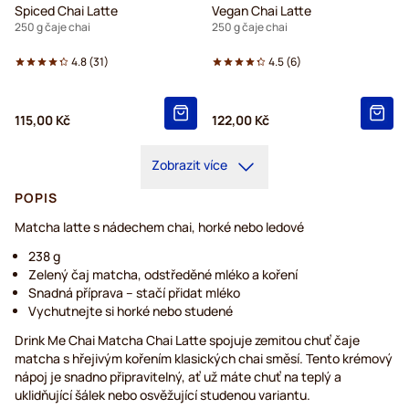
Spiced Chai Latte
Vegan Chai Latte
250 g čaje chai
250 g čaje chai
4.8
(
31
)
4.5
(
6
)
115,00 Kč
122,00 Kč
Zobrazit více
POPIS
Matcha latte s nádechem chai, horké nebo ledové
238 g
Zelený čaj matcha, odstředěné mléko a koření
Snadná příprava – stačí přidat mléko
Vychutnejte si horké nebo studené
Drink Me Chai Matcha Chai Latte spojuje zemitou chuť čaje
matcha s hřejivým kořením klasických chai směsí. Tento krémový
nápoj je snadno připravitelný, ať už máte chuť na teplý a
uklidňující šálek nebo osvěžující studenou variantu.