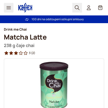
Hledat
Košík
100 dní na odstoupení od kupní smlouvy
Bezplatná doprava nad 1000,00Kč
Přejít na obsah
Drink me Chai
Matcha Latte
238 g čaje chai
3
(2)