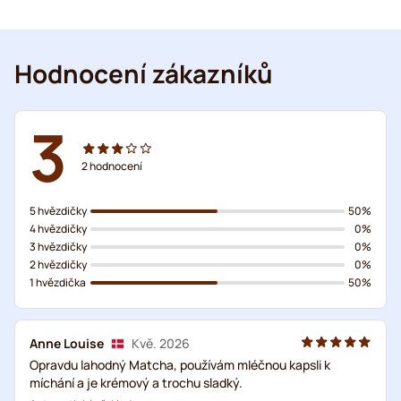
Hodnocení zákazníků
3
2
hodnocení
5 hvězdičky
50%
4 hvězdičky
0%
3 hvězdičky
0%
2 hvězdičky
0%
1 hvězdička
50%
Anne Louise
Kvě. 2026
Opravdu lahodný Matcha, používám mléčnou kapsli k
míchání a je krémový a trochu sladký.