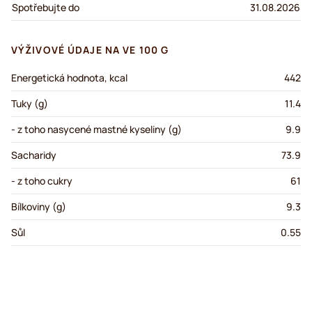
Spotřebujte do
31.08.2026
VÝŽIVOVÉ ÚDAJE NA VE 100 G
Energetická hodnota, kcal
442
Tuky (g)
11.4
- z toho nasycené mastné kyseliny (g)
9.9
Sacharidy
73.9
- z toho cukry
61
Bílkoviny (g)
9.3
Sůl
0.55