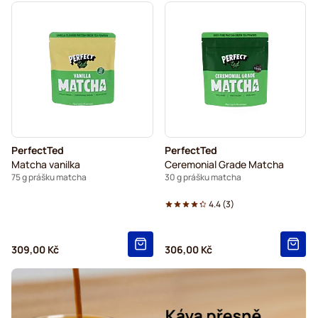
PerfectTed
PerfectTed
Matcha vanilka
Ceremonial Grade Matcha
75 g prášku matcha
30 g prášku matcha
4.4
(
3
)
309,00 Kč
306,00 Kč