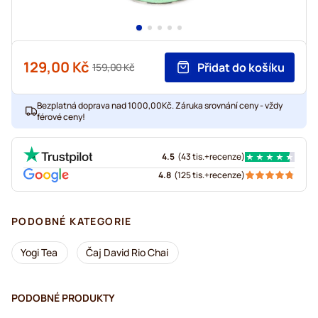
129,00 Kč
Přidat do košíku
159,00 Kč
Bezplatná doprava nad 1000,00Kč. Záruka srovnání ceny - vždy
férové ceny!
4.5
(
43 tis.+
recenze
)
4.8
(
125 tis.+
recenze
)
PODOBNÉ KATEGORIE
Yogi Tea
Čaj David Rio Chai
PODOBNÉ PRODUKTY