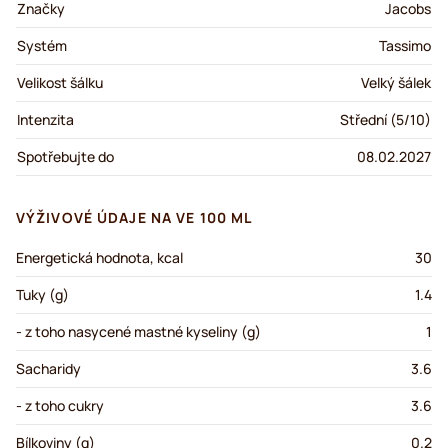
Značky
Jacobs
Systém
Tassimo
Velikost šálku
Velký šálek
Intenzita
Střední (5/10)
Spotřebujte do
08.02.2027
VÝŽIVOVÉ ÚDAJE NA VE 100 ML
Energetická hodnota, kcal
30
Tuky (g)
1.4
- z toho nasycené mastné kyseliny (g)
1
Sacharidy
3.6
- z toho cukry
3.6
Bílkoviny (g)
0.2