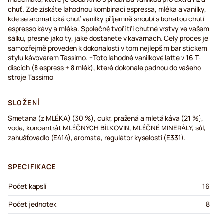
chuť. Zde získáte lahodnou kombinaci espressa, mléka a vanilky,
kde se aromatická chuť vanilky příjemně snoubí s bohatou chutí
espresso kávy a mléka. Společně tvoří tři chutné vrstvy ve vašem
šálku, přesně jako ty, jaké dostanete v kavárnách. Celý proces je
samozřejmě proveden k dokonalosti v tom nejlepším baristickém
stylu kávovarem Tassimo. +Toto lahodné vanilkové latte v 16 T-
discích (8 espress + 8 mlék), které dokonale padnou do vašeho
stroje Tassimo.
SLOŽENÍ
Smetana (z MLÉKA) (30 %), cukr, pražená a mletá káva (21 %),
voda, koncentrát MLÉČNÝCH BÍLKOVIN, MLÉČNÉ MINERÁLY, sůl,
zahušťovadlo (E414), aromata, regulátor kyselosti (E331).
SPECIFIKACE
Počet kapslí
16
Počet jednotek
8