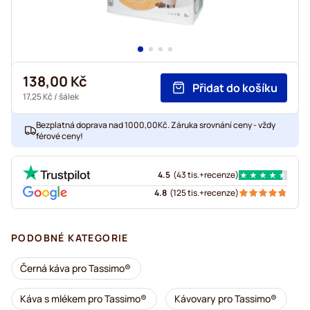
138,00 Kč
Přidat do košíku
17,25 Kč
/ šálek
Bezplatná doprava nad 1000,00Kč. Záruka srovnání ceny - vždy
férové ceny!
4.5
(
43 tis.+
recenze
)
4.8
(
125 tis.+
recenze
)
PODOBNÉ KATEGORIE
Černá káva pro Tassimo®
Káva s mlékem pro Tassimo®
Kávovary pro Tassimo®