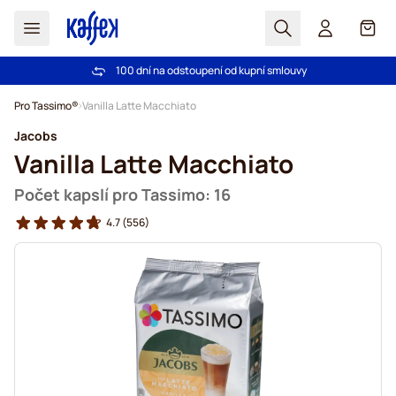
Hledat
Košík
100 dní na odstoupení od kupní smlouvy
Bezplatná doprava nad 1000,00Kč
Přejít na obsah
Pro Tassimo®
Vanilla Latte Macchiato
Jacobs
Vanilla Latte Macchiato
Počet kapslí pro Tassimo: 16
4.7
(556)