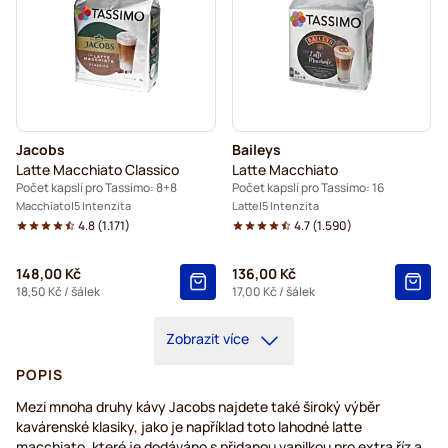
Jacobs
Baileys
Latte Macchiato Classico
Latte Macchiato
Počet kapslí pro Tassimo: 8+8
Počet kapslí pro Tassimo: 16
Macchiato
5 Intenzita
Latte
5 Intenzita
4.8
(
1.171
)
4.7
(
1.590
)
148,00 Kč
136,00 Kč
18,50 Kč
/ šálek
17,00 Kč
/ šálek
Zobrazit více
POPIS
Mezi mnoha druhy kávy Jacobs najdete také široký výběr
kavárenské klasiky, jako je například toto lahodné latte
macchiato, které je dodáváno s přidanou vanilkou pro extra říz a