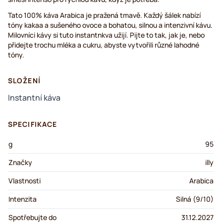
Tato 100% káva Arabica je pražená tmavě. Každý šálek nabízí
tóny kakaa a sušeného ovoce a bohatou, silnou a intenzivní kávu.
Milovníci kávy si tuto instantnkva užijí. Pijte to tak, jak je, nebo
přidejte trochu mléka a cukru, abyste vytvořili různé lahodné
tóny.
SLOŽENÍ
Instantní káva
SPECIFIKACE
g
95
Značky
illy
Vlastnosti
Arabica
Intenzita
Silná (9/10)
Spotřebujte do
31.12.2027