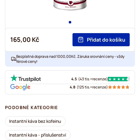
165,00 Kč
Přidat do košíku
Bezplatná doprava nad 1000,00Kč. Záruka srovnání ceny - vždy
férové ceny!
4.5
(
43 tis.+
recenze
)
4.8
(
125 tis.+
recenze
)
PODOBNÉ KATEGORIE
Instantní káva bez kofeinu
Instantní káva - příslušenství