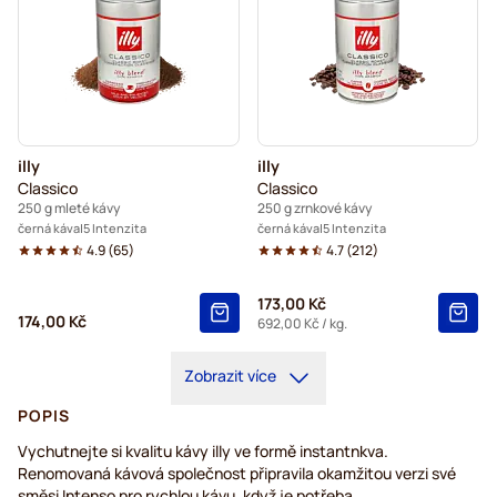
illy
illy
Classico
Classico
250 g mleté kávy
250 g zrnkové kávy
černá káva
5 Intenzita
černá káva
5 Intenzita
4.9
(
65
)
4.7
(
212
)
173,00 Kč
174,00 Kč
692,00 Kč
/ kg.
Zobrazit více
POPIS
Vychutnejte si kvalitu kávy illy ve formě instantnkva.
Renomovaná kávová společnost připravila okamžitou verzi své
směsi Intenso pro rychlou kávu, když je potřeba.