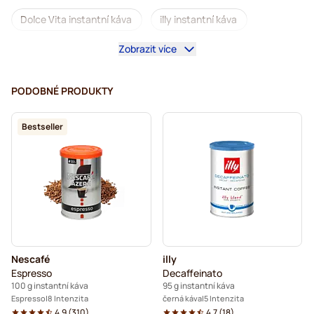
Dolce Vita instantní káva
illy instantní káva
Zobrazit více
Instantní káva
PODOBNÉ PRODUKTY
Bestseller
Nescafé
illy
Espresso
Decaffeinato
100 g instantní káva
95 g instantní káva
Espresso
8 Intenzita
černá káva
5 Intenzita
4.9
(
310
)
4.7
(
18
)