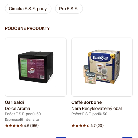
Gimoka E.S.E. pody
Pro E.S.E.
PODOBNÉ PRODUKTY
Garibaldi
Caffè Borbone
Dolce Aroma
Nera Recyklovatelný obal
Počet E.S.E. podů: 50
Počet E.S.E. podů: 50
Espresso
6 Intenzita
4.6
(
166
)
4.7
(
20
)