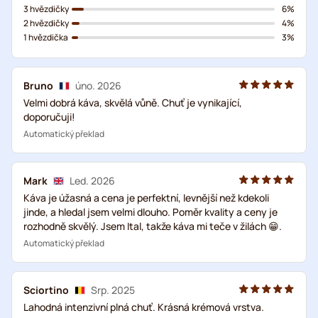
3 hvězdičky
6%
2 hvězdičky
4%
1 hvězdička
3%
Bruno
úno. 2026
Velmi dobrá káva, skvělá vůně. Chuť je vynikající,
doporučuji!
Automatický překlad
Mark
Led. 2026
Káva je úžasná a cena je perfektní, levnější než kdekoli
jinde, a hledal jsem velmi dlouho. Poměr kvality a ceny je
rozhodně skvělý. Jsem Ital, takže káva mi teče v žilách 😁.
Automatický překlad
Sciortino
Srp. 2025
Lahodná intenzivní plná chuť. Krásná krémová vrstva.