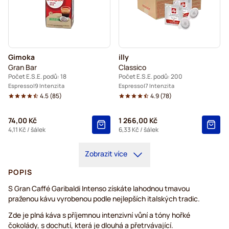
Gimoka
illy
Gran Bar
Classico
Počet E.S.E. podů: 18
Počet E.S.E. podů: 200
Espresso
9 Intenzita
Espresso
7 Intenzita
4.5
(
85
)
4.9
(
78
)
74,00 Kč
1 266,00 Kč
4,11 Kč
/ šálek
6,33 Kč
/ šálek
Zobrazit více
POPIS
S Gran Caffé Garibaldi Intenso získáte lahodnou tmavou
praženou kávu vyrobenou podle nejlepších italských tradic.
Zde je plná káva s příjemnou intenzivní vůní a tóny hořké
čokolády, s dochutí, která je dlouhá a přetrvávající.