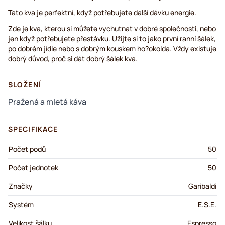
Tato kva je perfektní, když potřebujete další dávku energie.
Zde je kva, kterou si můžete vychutnat v dobré společnosti, nebo
jen když potřebujete přestávku. Užijte si to jako první ranní šálek,
po dobrém jídle nebo s dobrým kouskem ho?okolda. Vždy existuje
dobrý důvod, proč si dát dobrý šálek kva.
SLOŽENÍ
Pražená a mletá káva
SPECIFIKACE
Počet podů
50
Počet jednotek
50
Značky
Garibaldi
Systém
E.S.E.
Velikost šálku
Espresso