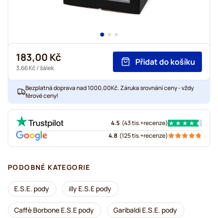
183,00 Kč
Přidat do košíku
3,66 Kč
/ šálek
Bezplatná doprava nad 1000,00Kč. Záruka srovnání ceny - vždy
férové ceny!
4.5
(
43 tis.+
recenze
)
4.8
(
125 tis.+
recenze
)
PODOBNÉ KATEGORIE
E.S.E. pody
illy E.S.E pody
Caffè Borbone E.S.E pody
Garibaldi E.S.E. pody