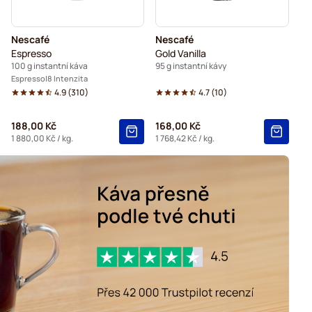
Nescafé
Nescafé
Espresso
Gold Vanilla
100 g instantní káva
95 g instantní kávy
Espresso
8 Intenzita
4.9
(
310
)
4.7
(
10
)
188,00 Kč
168,00 Kč
1 880,00 Kč
/ kg.
1 768,42 Kč
/ kg.