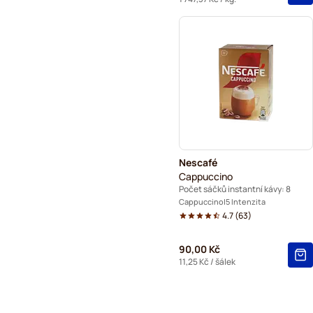
Nescafé
Cappuccino
Počet sáčků instantní kávy: 8
Cappuccino
5 Intenzita
4.7
(
63
)
90,00 Kč
11,25 Kč
/ šálek