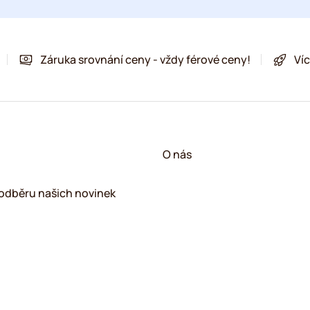
Záruka srovnání ceny - vždy férové ceny!
Víc
!
O nás
k odběru našich novinek