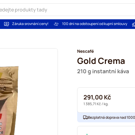
Záruka srovnání ceny!
100 dní na odstoupení od kupní smlouvy
Nescafé
Gold Crema
210 g instantní káva
291,00 Kč
1 385,71 Kč
/ kg.
Bezplatná doprava nad 1000,