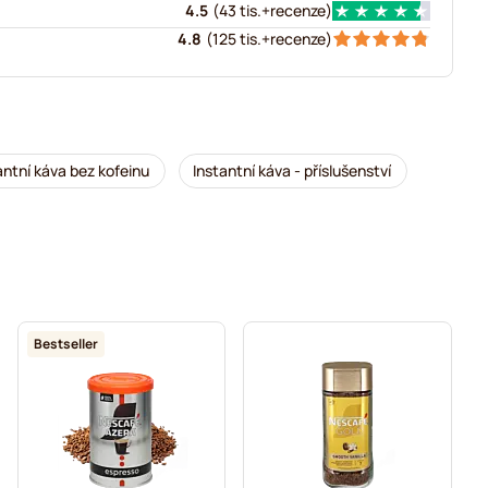
4.5
(
43 tis.+
recenze
)
4.8
(
125 tis.+
recenze
)
antní káva bez kofeinu
Instantní káva - příslušenství
Bestseller