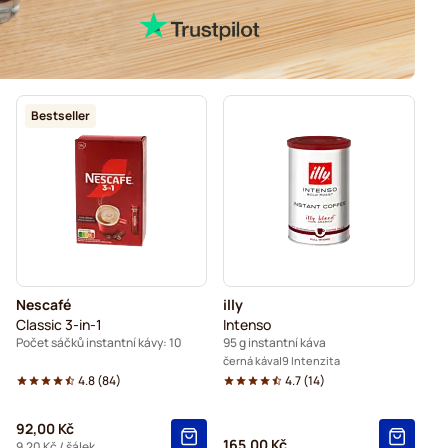
Bestseller
Nescafé
illy
Classic 3-in-1
Intenso
Počet sáčků instantní kávy: 10
95 g instantní káva
černá káva
9 Intenzita
4.8
(
84
)
4.7
(
14
)
92,00 Kč
165,00 Kč
9,20 Kč
/ šálek