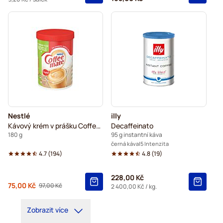
Nestlé
illy
Kávový krém v prášku Coffee Mate
Decaffeinato
180 g
95 g instantní káva
černá káva
5 Intenzita
4.7
(
194
)
4.8
(
19
)
228,00 Kč
Od
75,00 Kč
97,00 Kč
Běžná cena
2 400,00 Kč
/ kg.
Zobrazit více