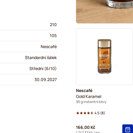
210
105
Nescafé
Standardní šálek
Střední (6/10)
30.09.2027
Nescafé
Gold Karamel
95 g instantní kávy
4.5
(
8
)
166,00 Kč
1 747,37 Kč
/ kg.