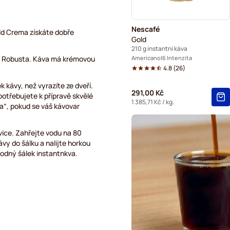
Nescafé
ld Crema získáte dobře
Gold
210 g instantní káva
a a Robusta. Káva má krémovou
Americano
6 Intenzita
4.8
(
26
)
k kávy, než vyrazíte ze dveří.
291,00 Kč
otřebujete k přípravě skvělé
1 385,71 Kč
/ kg.
a“, pokud se váš kávovar
nvice. Zahřejte vodu na 80
vy do šálku a nalijte horkou
hodný šálek instantnkva.