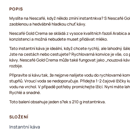
POPIS
Myslíte na Nescafé, když někdo zmíní instantnkva? S Nescafé Go
zaoblenou a hedvábně hladkou chuť kávy.
Nescafé Gold Crema se skládá z vysoce kvalitních fazolí Arabic
konzistenci a možná nebudete muset přidávat mléko.
Tato instantní káva je ideální, když chcete rychlý, ale lahodný šále
Jste na cestách nebo cestujete? Rychlovarná konvice je vše, co p
kávy. Nescafé Gold Crema může také fungovat jako „nouzová káv
rozbije.
Připravíte si kávu tak, že nejprve nalijete vodu do rychlovarné ko
stupňů. Vroucí voda se nedoporučuje. Přidejte 1-2 čajové lžičky ká
vodu na vrchol. V případě potřeby promíchejte lžící. Nyní máte la
Rychlé a snadné.
Toto balení obsahuje jeden s?ek s 210 g instantnkva.
SLOŽENÍ
Instantní káva