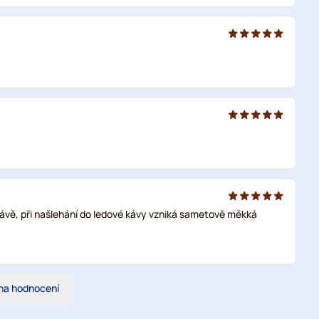
 kávě, při našlehání do ledové kávy vzniká sametově měkká
na hodnocení