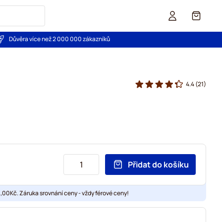
Košík
Důvěra více než 2 000 000 zákazníků
4.4
(21)
Přidat do košíku
00Kč. Záruka srovnání ceny - vždy férové ceny!