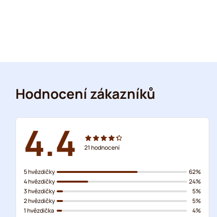
Hodnocení zákazníků
4.4
21
hodnocení
5 hvězdičky
62%
4 hvězdičky
24%
3 hvězdičky
5%
2 hvězdičky
5%
1 hvězdička
4%