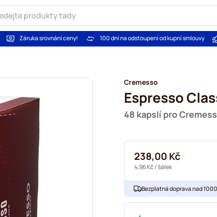
Záruka srovnání ceny!
100 dní na odstoupení od kupní smlouvy
Cremesso
Espresso Clas
48 kapslí pro Cremes
238,00 Kč
4,96 Kč
/ šálek
Bezplatná doprava nad 1000,