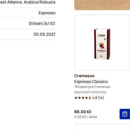
rest Alliance, Arabica/Robusta
Espresso
Střední (6/10)
30.09.2027
Cremesso
Espresso Classico
16 kapslí pro Cremesso
Espresso
7 Intenzita
4.8
(
14
)
88,00 Kč
5,50 Kč
/ šálek