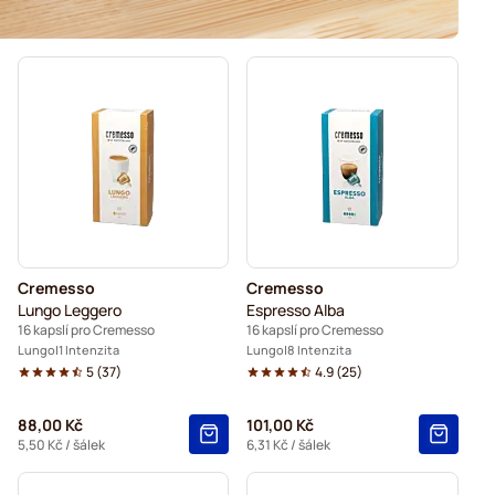
Cremesso
Cremesso
Lungo Leggero
Espresso Alba
16 kapslí pro Cremesso
16 kapslí pro Cremesso
Lungo
1 Intenzita
Lungo
8 Intenzita
5
(
37
)
4.9
(
25
)
88,00 Kč
101,00 Kč
5,50 Kč
/ šálek
6,31 Kč
/ šálek