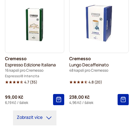
Cremesso
Cremesso
Espresso Edizione Italiana
Lungo Decaffeinato
16 kapslí pro Cremesso
48 kapslí pro Cremesso
Espresso
8 Intenzita
4.7
(
35
)
4.8
(
20
)
99,00 Kč
238,00 Kč
6,19 Kč
/ šálek
4,96 Kč
/ šálek
Zobrazit více