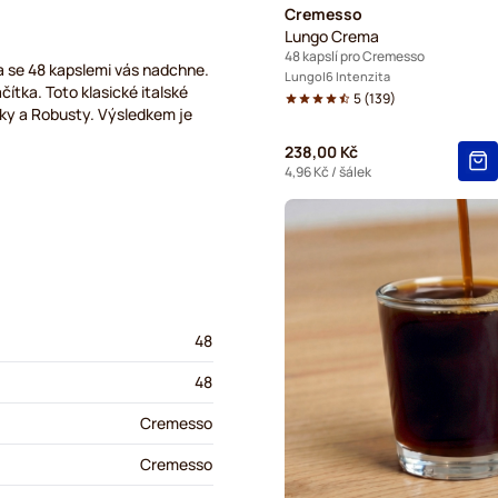
Cremesso
Lungo Crema
48 kapslí pro Cremesso
a se 48 kapslemi vás nadchne.
Lungo
6 Intenzita
čítka. Toto klasické italské
5
(
139
)
iky a Robusty. Výsledkem je
238,00 Kč
4,96 Kč
/ šálek
48
48
Cremesso
Cremesso