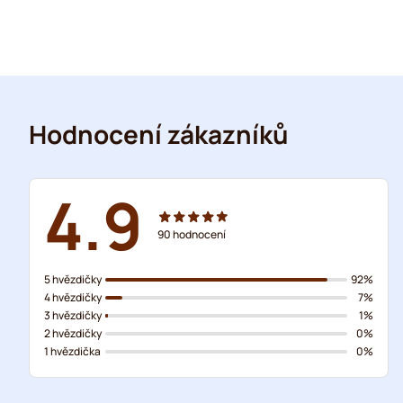
Hodnocení zákazníků
4.9
90
hodnocení
5 hvězdičky
92%
4 hvězdičky
7%
3 hvězdičky
1%
2 hvězdičky
0%
1 hvězdička
0%