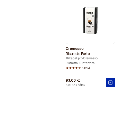
Cremesso
Ristretto Forte
16 kapslí pro Cremesso
Ristretto
10 Intenzita
5
(
23
)
93,00 Kč
5,81 Kč
/ šálek