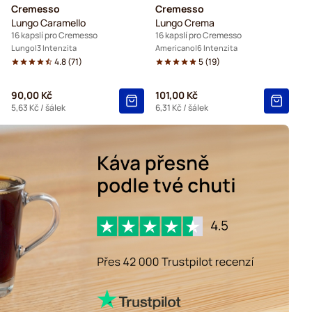
Cremesso
Cremesso
Lungo Caramello
Lungo Crema
16 kapslí pro Cremesso
16 kapslí pro Cremesso
Lungo
3 Intenzita
Americano
6 Intenzita
4.8
(
71
)
5
(
19
)
90,00 Kč
101,00 Kč
5,63 Kč
/ šálek
6,31 Kč
/ šálek