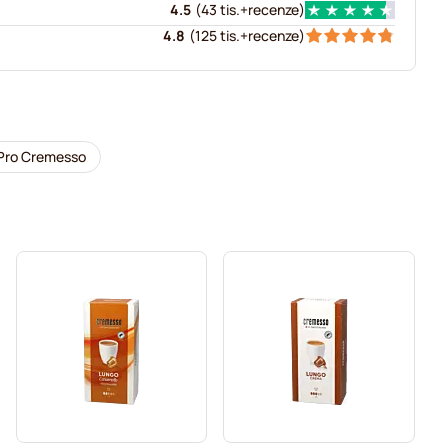
4.5
(
43 tis.+
recenze
)
4.8
(
125 tis.+
recenze
)
Pro Cremesso