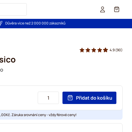
Košík
Důvěra více než 2 000 000 zákazníků
4.9
(90)
sico
so
Přidat do košíku
00Kč. Záruka srovnání ceny - vždy férové ceny!