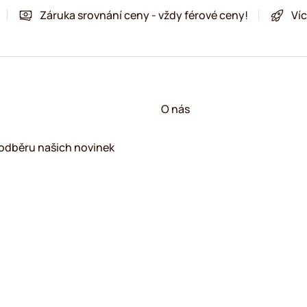
Záruka srovnání ceny - vždy férové ceny!
Víc
!
O nás
k odběru našich novinek