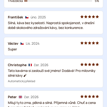
1 hvězdička
5%
František
úno. 2025
Silná, káva bez kyselosti. Naprostá spokojenost, v dnešní
době skokového zdražování kávy, bez konkurence.
Václav
Lis. 2024
Super
Christophe
čer. 2026
Tato kavárna si zaslouží své jméno! Dodává! Pro milovníky
silné kávy 🧨
Automatický překlad
Peter
čer. 2026
Miluji tyto zrna, pěkná a silná. Příjemná vůně. Chuť a cena