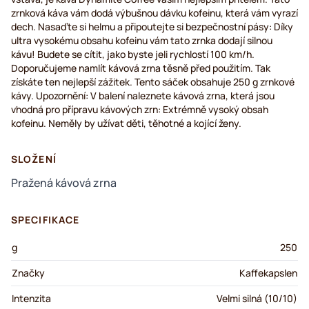
zrnková káva vám dodá výbušnou dávku kofeinu, která vám vyrazí
dech. Nasaďte si helmu a připoutejte si bezpečnostní pásy: Díky
ultra vysokému obsahu kofeinu vám tato zrnka dodají silnou
kávu! Budete se cítit, jako byste jeli rychlostí 100 km/h.
Doporučujeme namlít kávová zrna těsně před použitím. Tak
získáte ten nejlepší zážitek. Tento sáček obsahuje 250 g zrnkové
kávy. Upozornění: V balení naleznete kávová zrna, která jsou
vhodná pro přípravu kávových zrn: Extrémně vysoký obsah
kofeinu. Neměly by užívat děti, těhotné a kojící ženy.
SLOŽENÍ
Pražená kávová zrna
SPECIFIKACE
g
250
Značky
Kaffekapslen
Intenzita
Velmi silná (10/10)