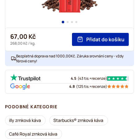
67,00 Kč
Přidat do košíku
268,00 Kč
/ kg.
Bezplatná doprava nad 1000,00Kč. Záruka srovnání ceny - vždy
férové ceny!
4.5
(
43 tis.+
recenze
)
4.8
(
125 tis.+
recenze
)
PODOBNÉ KATEGORIE
illy zrnková káva
Starbucks® zrnková káva
Café Royal zrnková káva