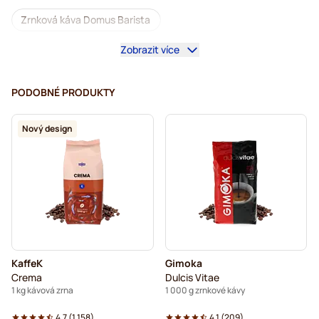
Zrnková káva Domus Barista
Zobrazit více
Kávovary na zrnkovou kávu
Zrnková káva bez kofeinu
L'OR zrnková káva
Segafredo zrnková káva
PODOBNÉ PRODUKTY
Caffè Borbone zrnková káva
Merrild zrnková káva
Nový design
Garibaldi zrnková káva
Tonino Lamborghini zrnková káva
Gimoka zrnková káva
Zrnková káva Kaffekapslen
Delonghi espresso zrnková káva
KaffeK
Gimoka
Crema
Dulcis Vitae
1 kg kávová zrna
1 000 g zrnkové kávy
4.7
(
1.158
)
4.1
(
209
)