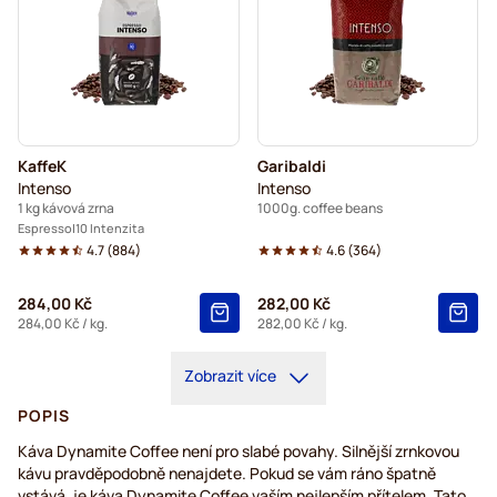
KaffeK
Garibaldi
Intenso
Intenso
1 kg kávová zrna
1000g. coffee beans
Espresso
10 Intenzita
4.7
(
884
)
4.6
(
364
)
284,00 Kč
282,00 Kč
284,00 Kč
/ kg.
282,00 Kč
/ kg.
Zobrazit více
POPIS
Káva Dynamite Coffee není pro slabé povahy. Silnější zrnkovou
kávu pravděpodobně nenajdete. Pokud se vám ráno špatně
vstává, je káva Dynamite Coffee vaším nejlepším přítelem. Tato