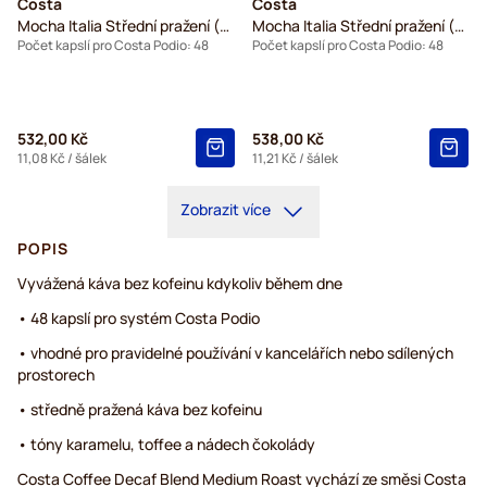
Costa
Costa
Mocha Italia Střední pražení (Malý Šálek)
Mocha Italia Střední pražení (Velký Šálek)
Počet kapslí pro Costa Podio: 48
Počet kapslí pro Costa Podio: 48
532,00 Kč
538,00 Kč
11,08 Kč
/ šálek
11,21 Kč
/ šálek
Zobrazit více
POPIS
Vyvážená káva bez kofeinu kdykoliv během dne
• 48 kapslí pro systém Costa Podio
• vhodné pro pravidelné používání v kancelářích nebo sdílených
prostorech
• středně pražená káva bez kofeinu
• tóny karamelu, toffee a nádech čokolády
Costa Coffee Decaf Blend Medium Roast vychází ze směsi Costa