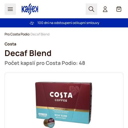
Hledat
Košík
100 dní na odstoupení od kupní smlouvy
Bezplatná doprava nad 1000,00Kč
Přejít na obsah
Pro Costa Podio
Decaf Blend
Costa
Decaf Blend
Počet kapslí pro Costa Podio: 48