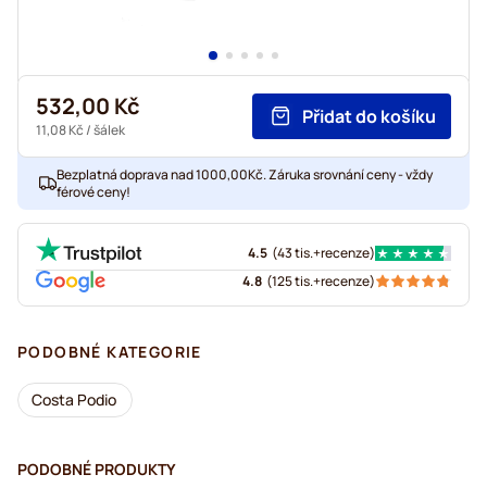
532,00 Kč
Přidat do košíku
11,08 Kč
/ šálek
Bezplatná doprava nad 1000,00Kč. Záruka srovnání ceny - vždy
férové ceny!
4.5
(
43 tis.+
recenze
)
4.8
(
125 tis.+
recenze
)
PODOBNÉ KATEGORIE
Costa Podio
PODOBNÉ PRODUKTY