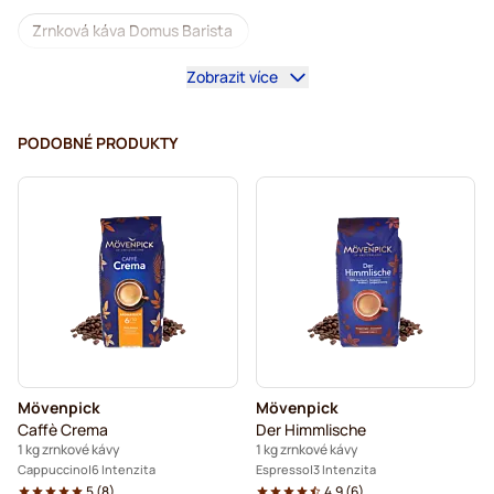
Zrnková káva Domus Barista
Zobrazit více
Kávovary na zrnkovou kávu
Zrnková káva bez kofeinu
L'OR zrnková káva
Segafredo zrnková káva
PODOBNÉ PRODUKTY
Caffè Borbone zrnková káva
Merrild zrnková káva
Garibaldi zrnková káva
Tonino Lamborghini zrnková káva
Gimoka zrnková káva
Zrnková káva Kaffekapslen
Delonghi espresso zrnková káva
Mövenpick
Mövenpick
Caffè Crema
Der Himmlische
1 kg zrnkové kávy
1 kg zrnkové kávy
Cappuccino
6 Intenzita
Espresso
3 Intenzita
5
(
8
)
4.9
(
6
)