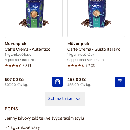
Mövenpick
Mövenpick
Caffè Crema - Auténtico
Caffè Crema - Gusto Italiano
1 kg zrnkové kávy
1 kg zrnkové kávy
Espresso
5 Intenzita
Cappuccino
8 Intenzita
4.7
(
3
)
4.7
(
3
)
507,00 Kč
455,00 Kč
507,00 Kč
/ kg.
455,00 Kč
/ kg.
Zobrazit více
POPIS
Jemný kávový zážitek ve švýcarském stylu
• 1 kg zrnkové kávy