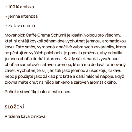
• 100% arabika
• jemná intenzita
• zlatavá crema
Mövenpick Caffè Crema Schümli je ideální volbou pro všechny,
kteří si chtějí kdykoli během dne vychutnat jemnou, aromatickou
kávu. Tato směs, vyrobená z pečlivě vybraných zrn arabiky, která
se pěstují ve vyšších polohách, je pomalu pražena, aby odhalila
jemnou chuť a delikátní aroma. Každý šálek nabízí vyváženou
chuť se sametově zlatavou cremou, která mu dodává rafinovaný
závěr. Vychutnejte si ji jen tak jako jemnou a uspokojující kávu
nebo ji použijte jako základ pro latté a další mléčné nápoje, když
zrovna máte chut na něco lehkého a zároveň aromatického.
Pořiďte si své 1kg balení ještě dnes.
SLOŽENÍ
Pražená káva zrnková