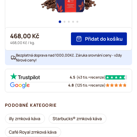
468,00 Kč
Přidat do košíku
468,00 Kč
/ kg.
Bezplatná doprava nad 1000,00Kč. Záruka srovnání ceny - vždy
férové ceny!
4.5
(
43 tis.+
recenze
)
4.8
(
125 tis.+
recenze
)
PODOBNÉ KATEGORIE
illy zrnková káva
Starbucks® zrnková káva
Café Royal zrnková káva