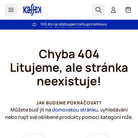
Hledat
Košík
Důvěra více než 2 000 000 zákazníků
100 dní na odstoupení od kupní smlouvy
Bezplatná doprava nad 1000,00Kč
Záruka srovnání ceny!
Přejít na obsah
Chyba 404
Litujeme, ale stránka
neexistuje!
JAK BUDEME POKRAČOVAT?
Můžete buď jít na
domovskou stránku
, vyhledávání
nebo najít své oblíbené produkty pomocí kategorií níže.