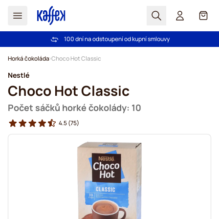
Hledat
Košík
Důvěra více než 2 000 000 zákazníků
100 dní na odstoupení od kupní smlouvy
Bezplatná doprava nad 1000,00Kč
Záruka srovnání ceny!
Přejít na obsah
Horká čokoláda
Choco Hot Classic
Nestlé
Choco Hot Classic
Počet sáčků horké čokolády: 10
4.5
(75)