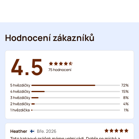
Hodnocení zákazníků
4.5
75
hodnocení
5 hvězdičky
72%
4 hvězdičky
15%
3 hvězdičky
8%
2 hvězdičky
4%
1 hvězdička
1%
Heather
Bře. 2026
Toto kakaové prášek máme velmi rádi. Dobře se míchá a