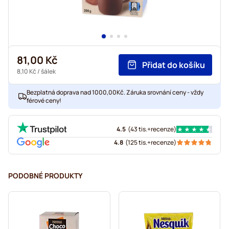
81,00 Kč
Přidat do košíku
8,10 Kč
/ šálek
Bezplatná doprava nad 1000,00Kč. Záruka srovnání ceny - vždy
férové ceny!
4.5
(
43 tis.+
recenze
)
4.8
(
125 tis.+
recenze
)
PODOBNÉ PRODUKTY