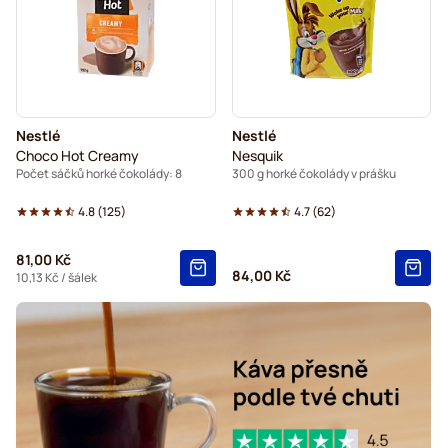
Nestlé
Nestlé
Choco Hot Creamy
Nesquik
Počet sáčků horké čokolády: 8
300 g horké čokolády v prášku
4.8
(
125
)
4.7
(
62
)
81,00 Kč
84,00 Kč
10,13 Kč
/ šálek