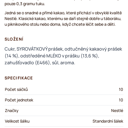
pouze 0,3 gramu tuku.
Jedná se o snadné a přímé kakao, které přichází v obvyklé kvalitě
Nestlé. Klasické kakao, kterému se daří stejně dobře u táboráku,
u piknikového stolu nebo doma, když chcete léčit sebe a děti.
SLOŽENÍ
Cukr, SYROVÁTKOVÝ prášek, odtučněný kakaový prášek
(14 %), odstředěné MLÉKO v prášku (13,6 %),
zahušťovadlo (E466), sůl, aroma.
SPECIFIKACE
Počet sáčků
10
Počet jednotek
10
Značky
Nestlé
Velikost šálku
Standardní šálek