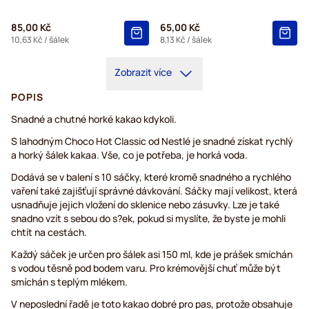
85,00 Kč
65,00 Kč
10,63 Kč
/ šálek
8,13 Kč
/ šálek
Zobrazit více
POPIS
Snadné a chutné horké kakao kdykoli.
S lahodným Choco Hot Classic od Nestlé je snadné získat rychlý
a horký šálek kakaa. Vše, co je potřeba, je horká voda.
Dodává se v balení s 10 sáčky, které kromě snadného a rychlého
vaření také zajišťují správné dávkování. Sáčky mají velikost, která
usnadňuje jejich vložení do sklenice nebo zásuvky. Lze je také
snadno vzít s sebou do s?ek, pokud si myslíte, že byste je mohli
chtít na cestách.
Každý sáček je určen pro šálek asi 150 ml, kde je prášek smíchán
s vodou těsně pod bodem varu. Pro krémovější chuť může být
smíchán s teplým mlékem.
V neposlední řadě je toto kakao dobré pro pas, protože obsahuje