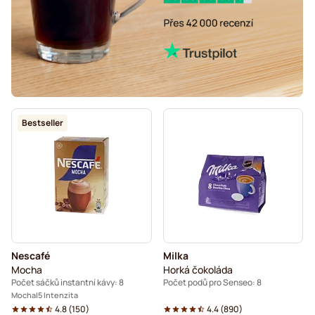
Bestseller
Nescafé
Milka
Mocha
Horká čokoláda
Počet sáčků instantní kávy: 8
Počet podů pro Senseo: 8
Mocha
5 Intenzita
4.8
(
150
)
4.4
(
890
)