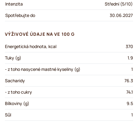
Intenzita
Střední (5/10)
Spotřebujte do
30.06.2027
VÝŽIVOVÉ ÚDAJE NA VE 100 G
Energetická hodnota, kcal
370
Tuky (g)
1.9
- z toho nasycené mastné kyseliny (g)
1
Sacharidy
76.3
- z toho cukry
74.1
Bílkoviny (g)
9.5
Sůl
1