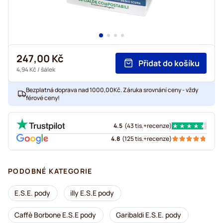
247,00 Kč
Přidat do košíku
4,94 Kč
/ šálek
Bezplatná doprava nad 1000,00Kč. Záruka srovnání ceny - vždy
férové ceny!
4.5
(
43 tis.+
recenze
)
4.8
(
125 tis.+
recenze
)
PODOBNÉ KATEGORIE
E.S.E. pody
illy E.S.E pody
Caffè Borbone E.S.E pody
Garibaldi E.S.E. pody