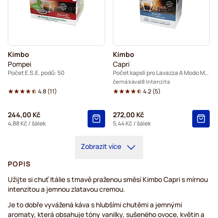
Kimbo
Kimbo
Pompei
Capri
Počet E.S.E. podů: 50
Počet kapslí pro Lavazza A Modo Mio: 50
černá káva
8 Intenzita
4.8
(
11
)
4.2
(
5
)
244,00 Kč
272,00 Kč
4,88 Kč
/ šálek
5,44 Kč
/ šálek
Zobrazit více
POPIS
Užijte si chuť Itálie s tmavě praženou směsí Kimbo Capri s mírnou
intenzitou a jemnou zlatavou cremou.
Je to dobře vyvážená káva s hlubšími chutěmi a jemnými
aromaty, která obsahuje tóny vanilky, sušeného ovoce, květin a