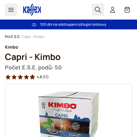
Hledat
Košík
100 dní na odstoupení od kupní smlouvy
Bezplatná doprava nad 1000,00Kč
Přejít na obsah
Pro E.S.E.
Capri - Kimbo
Kimbo
Capri - Kimbo
Počet E.S.E. podů: 50
4.8
(11)