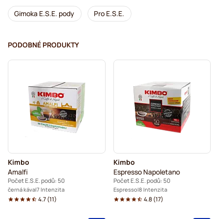
Gimoka E.S.E. pody
Pro E.S.E.
PODOBNÉ PRODUKTY
Kimbo
Kimbo
Amalfi
Espresso Napoletano
Počet E.S.E. podů: 50
Počet E.S.E. podů: 50
černá káva
7 Intenzita
Espresso
8 Intenzita
4.7
(
11
)
4.8
(
17
)