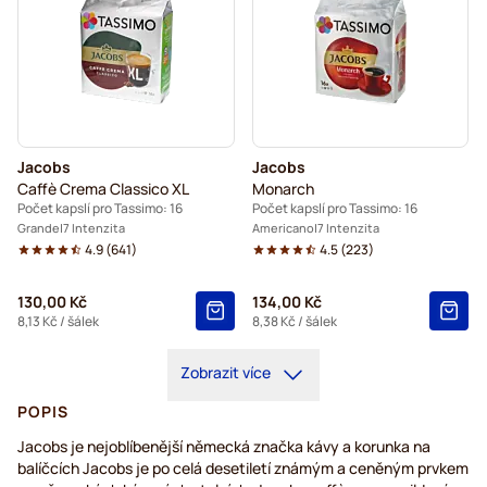
Jacobs
Jacobs
Caffè Crema Classico XL
Monarch
Počet kapslí pro Tassimo: 16
Počet kapslí pro Tassimo: 16
Grande
7 Intenzita
Americano
7 Intenzita
4.9
(
641
)
4.5
(
223
)
130,00 Kč
134,00 Kč
8,13 Kč
/ šálek
8,38 Kč
/ šálek
Zobrazit více
POPIS
Jacobs je nejoblíbenější německá značka kávy a korunka na
balíčcích Jacobs je po celá desetiletí známým a ceněným prvkem