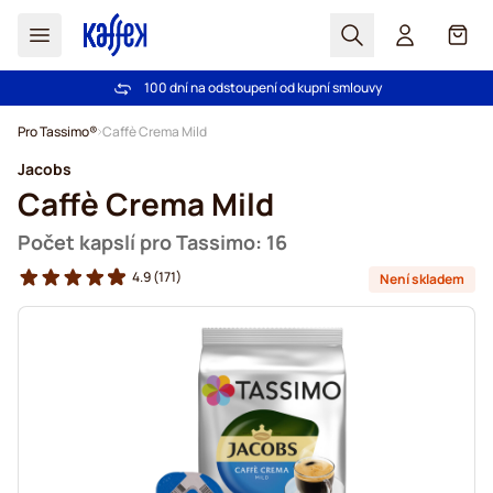
Hledat
Košík
100 dní na odstoupení od kupní smlouvy
Bezplatná doprava nad 1000,00Kč
Přejít na obsah
Pro Tassimo®
Caffè Crema Mild
Jacobs
Caffè Crema Mild
Počet kapslí pro Tassimo: 16
4.9
(171)
Není skladem