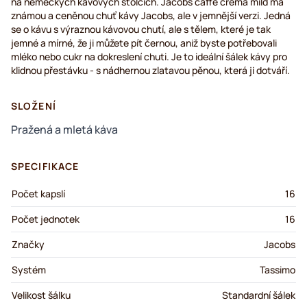
na německých kávových stolcích. Jacobs caffè crema mild má
známou a ceněnou chuť kávy Jacobs, ale v jemnější verzi. Jedná
se o kávu s výraznou kávovou chutí, ale s tělem, které je tak
jemné a mírné, že ji můžete pít černou, aniž byste potřebovali
mléko nebo cukr na dokreslení chuti. Je to ideální šálek kávy pro
klidnou přestávku - s nádhernou zlatavou pěnou, která ji dotváří.
SLOŽENÍ
Pražená a mletá káva
SPECIFIKACE
Počet kapslí
16
Počet jednotek
16
Značky
Jacobs
Systém
Tassimo
Velikost šálku
Standardní šálek