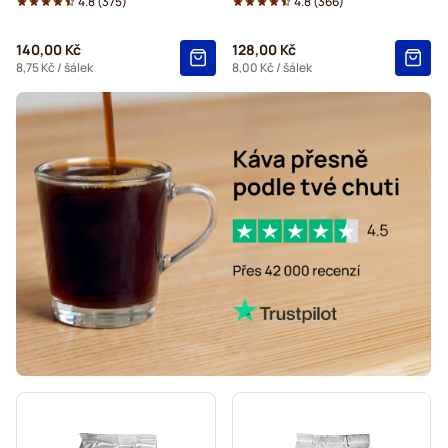
4.8
(
375
)
4.8
(
366
)
140,00 Kč
128,00 Kč
8,75 Kč
/ šálek
8,00 Kč
/ šálek