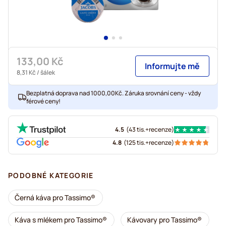
133,00 Kč
Informujte mě
8,31 Kč
/ šálek
Bezplatná doprava nad 1000,00Kč. Záruka srovnání ceny - vždy
férové ceny!
4.5
(
43 tis.+
recenze
)
4.8
(
125 tis.+
recenze
)
PODOBNÉ KATEGORIE
Černá káva pro Tassimo®
Káva s mlékem pro Tassimo®
Kávovary pro Tassimo®